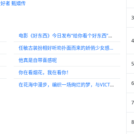
好者 甄嬛传
电影《好东西》今日发布“给你看个好东西”版预告…
任敏古装扮相好听劝扑面而来的娇俏少女感…
他真是自带喜感呢
你在看烟花，我在看你！
在花海中漫步，编织一场绚烂的梦，与VICTORIA宋茜 一同走过未来的花路