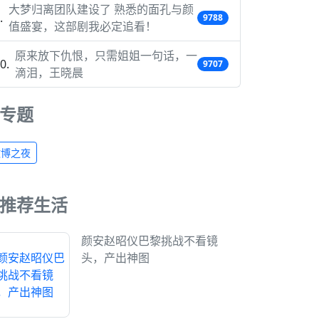
大梦归离团队建设了 熟悉的面孔与颜
9788
值盛宴，这部剧我必定追看！
原来放下仇恨，只需姐姐一句话，一
9707
滴泪，王晓晨
专题
微博之夜
推荐生活
颜安赵昭仪巴黎挑战不看镜
头，产出神图