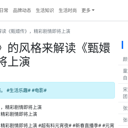
日常
品牌动态
生活知识
生活时尚
更多
解读《甄嬛传》，精彩剧情即将上演
》的风格来解读《甄嬛
将上演
颜
童
自
宋
 #生活乐趣# #电影#
团
张
，精彩剧情即将上演
张
彩剧情即将上演 #超有料元宵夜# #新春直播季# #元宵