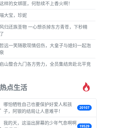
这样的女绑匪，何愁续不上香火啊！
喵大宝，珍妮
风归还族圣物 一心想杀掉东方青苍，下秒精
了
哲远一笑随歌现情侣伤，大皇子与媳妇一起泡
泉
启山整合九门各方势力，全员集结奔赴北平竞
热点生活
哪怕牺牲自己也要保护好爱人和孩
20107
子，阿银的结局让人意难平！
我的天，这溢出屏幕的少年气息啊啊
19529