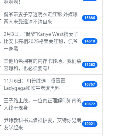
啊啊啊！
侃爷带妻子穿透明衣走红毯 外媒曝
15886
两人未受邀请不请自来
2月3日，“侃爷”Kanye West携妻子
比安卡亮相2025格莱美红毯，侃爷
14610
一身黑…
其他角色拥有的内存卡转场，我们慕
11262
容璟和，也必须要有！
11月6日：川普胜选！曝霉霉
10767
Ladygaga和吹牛老爹黑料！
王子路上线，一位真正理解何知南的
10672
人终于现身
尹峥教科书式偏袒护妻，艾特你男朋
10021
友学起来