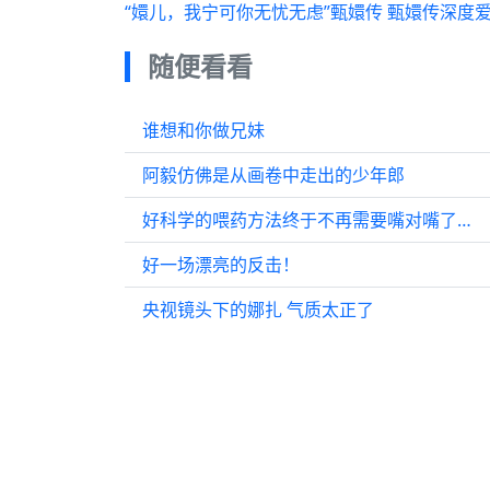
“嬛儿，我宁可你无忧无虑”甄嬛传 甄嬛传深度爱
随便看看
谁想和你做兄妹
阿毅仿佛是从画卷中走出的少年郎
好科学的喂药方法终于不再需要嘴对嘴了…
好一场漂亮的反击！
央视镜头下的娜扎 气质太正了