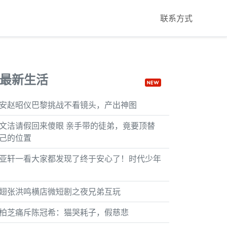
联系方式
最新生活
安赵昭仪巴黎挑战不看镜头，产出神图
文洁请假回来傻眼 亲手带的徒弟，竟要顶替
己的位置
亚轩一看大家都发现了终于安心了！时代少年
翅张洪鸣横店微短剧之夜兄弟互玩
柏芝痛斥陈冠希：猫哭耗子，假慈悲