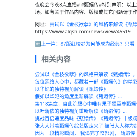
夜晚会今晚8点直播# #甄嬛传#特别声明：
场。如有关于作品内容、版权或其它问题请于作
网址：
尝试以《金枝欲孽》的风格来解读《甄
https://www.alqsh.com/news/view/45519
⬅️上一篇：
87版红楼梦为何能成为经典？只看
相关内容
尝试以《金枝欲孽》的风格来解读《甄嬛传》
每位莲络人心中，都藏着一部《甄嬛传》的精
以华妃的独特视角解读《甄嬛传》
假如以华妃的角度重新解读《甄嬛传》…
第118篇章，自此浣碧心中唯有果子狸至尊甄
以叶澜依的独特视角重新解读《甄嬛传》...
挑战百倍速度品味《甄嬛传》《甄嬛传》十级
张大大带着甄嬛传综艺版走来了 被张大大称为
因为一段精彩瞬间， 我追完了整部剧， 甄嬛传