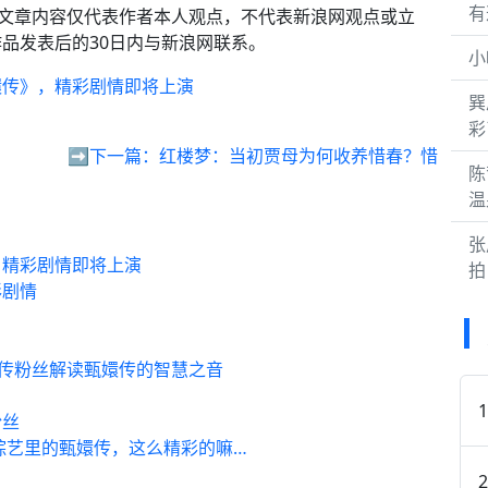
有
以上文章内容仅代表作者本人观点，不代表新浪网观点或立
品发表后的30日内与新浪网联系。
小
嬛传》，精彩剧情即将上演
巽
彩
➡️下一篇：
红楼梦：当初贾母为何收养惜春？惜
陈
温
张
，精彩剧情即将上演
拍
彩剧情
嬛传粉丝解读甄嬛传的智慧之音
粉丝
综艺里的甄嬛传，这么精彩的嘛…