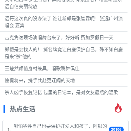
远自信美丽绽放
远哥这次真的没办法了 谁让新郎是张智霖呢！张远广州演
唱会 嘉宾
吉克隽逸现场演唱舞台来了，好好听 费加罗假日一天
郑恺是会找人的！ 撕名牌竟让白鹿保护自己，殊不知白鹿
是来“杀”他的
王楚然颜值身材兼具，唱歌跳舞俱佳
憧憬将来，携手共赴更辽阔的天地
杀人凶手恢复记忆 包里的日记本，是对女友最后的温柔
热点生活
哪怕牺牲自己也要保护好爱人和孩子，阿银的
20106