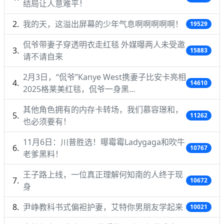
结局让人意难平！
我的天，这溢出屏幕的少年气息啊啊啊啊啊！
19529
侃爷带妻子穿透明衣走红毯 外媒曝两人未受邀
15883
请不请自来
2月3日，“侃爷”Kanye West携妻子比安卡亮相
14610
2025格莱美红毯，侃爷一身黑…
其他角色拥有的内存卡转场，我们慕容璟和，
11262
也必须要有！
11月6日：川普胜选！曝霉霉Ladygaga和吹牛
10767
老爹黑料！
王子路上线，一位真正理解何知南的人终于现
10672
身
尹峥教科书式偏袒护妻，艾特你男朋友学起来
10021