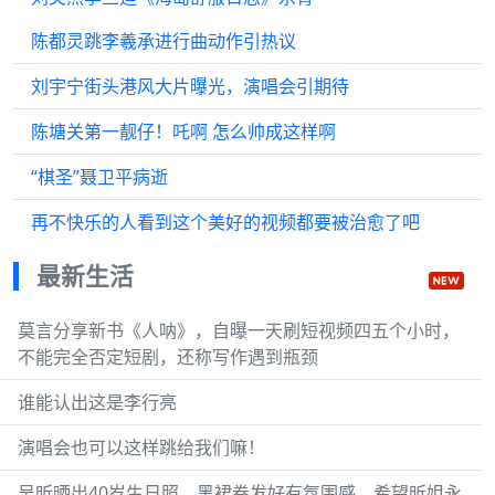
陈都灵跳李羲承进行曲动作引热议
刘宇宁街头港风大片曝光，演唱会引期待
陈塘关第一靓仔！吒啊 怎么帅成这样啊
“棋圣”聂卫平病逝
再不快乐的人看到这个美好的视频都要被治愈了吧
最新生活
莫言分享新书《人呐》，自曝一天刷短视频四五个小时，
不能完全否定短剧，还称写作遇到瓶颈
谁能认出这是李行亮
演唱会也可以这样跳给我们嘛！
吴昕晒出40岁生日照，黑裙卷发好有氛围感，希望昕姐永