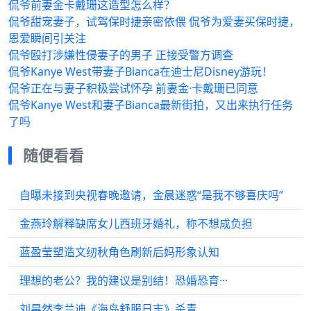
侃爷前妻金卡戴珊这造型怎么样？
侃爷甜宠妻子，试驾保时捷亲密依偎 侃爷为爱妻买保时捷，
恩爱瞬间引关注
侃爷殴打涉嫌性侵妻子的男子 正接受警方调查
侃爷Kanye West带妻子Bianca在迪士尼Disney游玩！
侃爷正在与妻子积极尝试怀孕 前妻金·卡戴珊已同意
侃爷Kanye West和妻子Bianca最新街拍，又出来执行任务
了吗
随便看看
自曝未接到央视春晚邀请，金晨迷惑“是我不够喜庆吗”
金燕玲解释缺席女儿西班牙婚礼，称不想成负担
蓝盈莹塑造文纫秋角色刷新后妈形象认知
理想的老公？我的建议是别结！恐婚恐育···
刘昊然李兰迪《海岛舒服日志》杀青