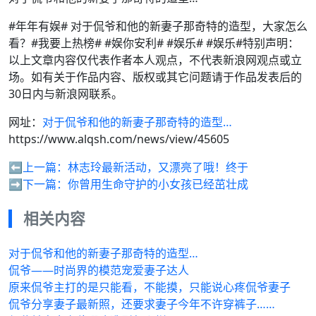
#年年有娱# 对于侃爷和他的新妻子那奇特的造型，大家怎么
看？#我要上热榜# #娱你安利# #娱乐# #娱乐#特别声明：
以上文章内容仅代表作者本人观点，不代表新浪网观点或立
场。如有关于作品内容、版权或其它问题请于作品发表后的
30日内与新浪网联系。
网址：
对于侃爷和他的新妻子那奇特的造型…
https://www.alqsh.com/news/view/45605
⬅️上一篇：
林志玲最新活动，又漂亮了哦！终于
➡️下一篇：
你曾用生命守护的小女孩已经茁壮成
相关内容
对于侃爷和他的新妻子那奇特的造型…
侃爷——时尚界的模范宠爱妻子达人
原来侃爷主打的是只能看，不能摸，只能说心疼侃爷妻子
侃爷分享妻子最新照，还要求妻子今年不许穿裤子……