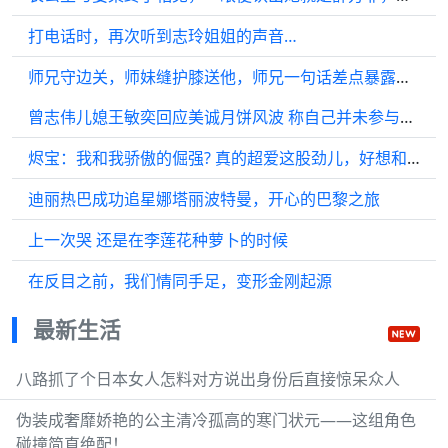
打电话时，再次听到志玲姐姐的声音…
师兄守边关，师妹缝护膝送他，师兄一句话差点暴露心意
曾志伟儿媳王敏奕回应美诚月饼风波 称自己并未参与其中
烬宝：我和我骄傲的倔强? 真的超爱这股劲儿，好想和他一起玩闹逗他哈哈
迪丽热巴成功追星娜塔丽波特曼，开心的巴黎之旅
上一次哭 还是在李莲花种萝卜的时候
在反目之前，我们情同手足，变形金刚起源
最新生活
八路抓了个日本女人怎料对方说出身份后直接惊呆众人
伪装成奢靡娇艳的公主清冷孤高的寒门状元——这组角色
碰撞简直绝配！