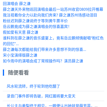
回演唱会 薛之谦
薛之谦天外来物巡回演唱会最后一站苏州收官0809拉开帷幕
我注视着你全力以赴向我们奔来? 薛之谦苏州场感动泪目
粉丝迟到薛之谦说终于等到黄牛票半价
岳云鹏竟成为薛之谦演唱会的惊喜嘉宾！
假如爱有天意 薛之谦
谁料到在薛之谦的音乐盛宴上，竟有岳云鹏倾情献唱“粉红色
的回忆”…
薛之谦每次都能给我们带来许多意想不到的惊喜…
宋小宝演绎版薛之谦
如今雨中的演唱会成了常规操作吗？演员薛之谦
随便看看
风水轮流转，终于轮到他吃醋了
录音门事件即将告破，网红圈将要大变天
长公主与姜梨终于相见，一眼便认出她就是薛芳菲，特意给了她射杀前夫哥的机会