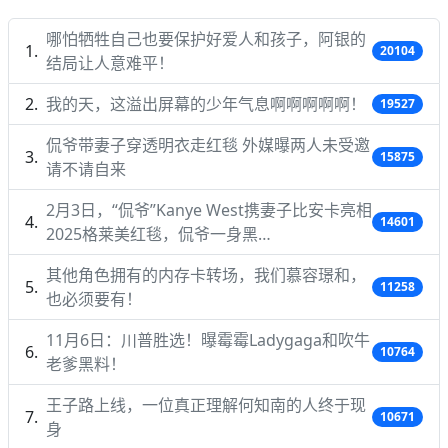
哪怕牺牲自己也要保护好爱人和孩子，阿银的
20104
结局让人意难平！
我的天，这溢出屏幕的少年气息啊啊啊啊啊！
19527
侃爷带妻子穿透明衣走红毯 外媒曝两人未受邀
15875
请不请自来
2月3日，“侃爷”Kanye West携妻子比安卡亮相
14601
2025格莱美红毯，侃爷一身黑…
其他角色拥有的内存卡转场，我们慕容璟和，
11258
也必须要有！
11月6日：川普胜选！曝霉霉Ladygaga和吹牛
10764
老爹黑料！
王子路上线，一位真正理解何知南的人终于现
10671
身