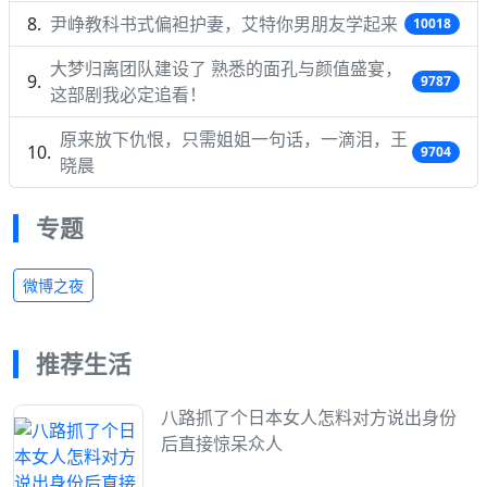
尹峥教科书式偏袒护妻，艾特你男朋友学起来
10018
大梦归离团队建设了 熟悉的面孔与颜值盛宴，
9787
这部剧我必定追看！
原来放下仇恨，只需姐姐一句话，一滴泪，王
9704
晓晨
专题
微博之夜
推荐生活
八路抓了个日本女人怎料对方说出身份
后直接惊呆众人