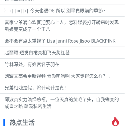
︴ ı||ııı||ı| 今天也很ÖḲ 所以 別辜負眼前的季節 ·
富家少爷满心欢喜迎娶心上人，怎料媒婆打开轿帘时发现
新娘竟变成了一个王八
会不会有点太重视了 Lisa Jenni Rose Jisoo BLACKPINK
赵丽颖 短发白裙亮相飞天奖红毯
竹林深处，有姓宫名子羽在
刘耀文高会更新视频 素颜萌狗啊 大家觉得怎么样？ .
兄弟相残是假，将计就计是真！
邱淑贞实力演绎慈禧，一位天真的黄毛丫头，自我蜕变的
成皇之路 慈溪私密生活
热点生活