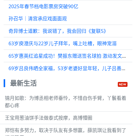
2025年春节档电影票房突破90亿
孙召华｜清宫承应戏面面观
奇异博士道歉：我说错了，我会回归《复联5》
63岁庾澄庆与22岁儿子拜年，嘴上吐槽，眼神宠溺
65岁惠英红追星成功！樊振东赠送签名球拍 激动发文：非常非常珍贵
69岁吕良伟晒全家福，53岁老婆好显年轻，儿子吕善扬罕见露面
最新生活
锦月如歌：为博丞相老师垂怜，不惜自伤手臂，丫鬟看着
都心疼
王宝用葱油饼手法做泰式按摩，高博懵圈
郑恺有多努力，取决于队友有多想赢，薛凯琪让我看到了