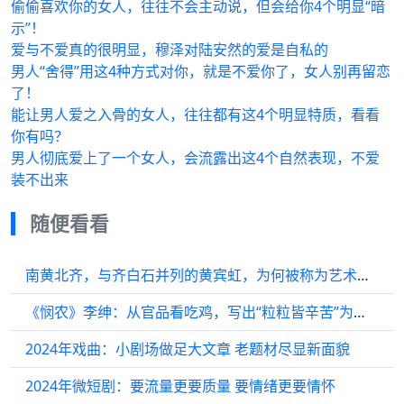
偷偷喜欢你的女人，往往不会主动说，但会给你4个明显“暗
示”！
爱与不爱真的很明显，穆泽对陆安然的爱是自私的
男人“舍得”用这4种方式对你，就是不爱你了，女人别再留恋
了！
能让男人爱之入骨的女人，往往都有这4个明显特质，看看
你有吗？
男人彻底爱上了一个女人，会流露出这4个自然表现，不爱
装不出来
随便看看
南黄北齐，与齐白石并列的黄宾虹，为何被称为艺术的垃圾桶？
《悯农》李绅：从官品看吃鸡，写出“粒粒皆辛苦”为何争议不断？
2024年戏曲：小剧场做足大文章 老题材尽显新面貌
2024年微短剧：要流量更要质量 要情绪更要情怀