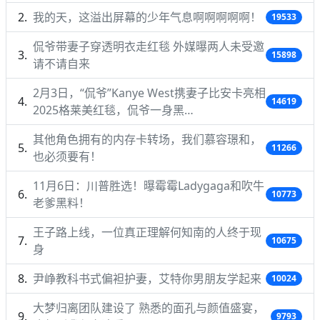
我的天，这溢出屏幕的少年气息啊啊啊啊啊！
19533
侃爷带妻子穿透明衣走红毯 外媒曝两人未受邀
15898
请不请自来
2月3日，“侃爷”Kanye West携妻子比安卡亮相
14619
2025格莱美红毯，侃爷一身黑…
其他角色拥有的内存卡转场，我们慕容璟和，
11266
也必须要有！
11月6日：川普胜选！曝霉霉Ladygaga和吹牛
10773
老爹黑料！
王子路上线，一位真正理解何知南的人终于现
10675
身
尹峥教科书式偏袒护妻，艾特你男朋友学起来
10024
大梦归离团队建设了 熟悉的面孔与颜值盛宴，
9793