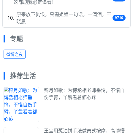
这部剧我必定追看！
原来放下仇恨，只需姐姐一句话，一滴泪，王
9710
晓晨
专题
微博之夜
推荐生活
锦月如歌：为博丞相老师垂怜，不惜自
伤手臂，丫鬟看着都心疼
王宝用葱油饼手法做泰式按摩，高博懵