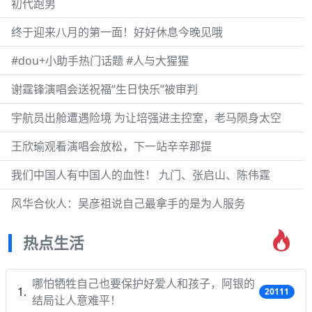
初代跑男
终于迎来八月的第一面！好好休息今晚见哦
#dou+小助手热门话题 #人与大猩猩
谢霆锋演唱会送祝福“生日快乐”被审判
宇航员出舱遭遇险境 为让培强进主控室，老马陨身太空
王欣瑜观看演唱会放松，下一站辛辛那提
我们中国人有中国人的血性！ 九门、张启山、陈伟霆
风华合伙人：吴彦祖说自己最拿手的是为人服务
热点生活
哪怕牺牲自己也要保护好爱人和孩子，阿银的
20111
结局让人意难平！