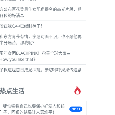
方公布百花奖最佳女配角提名的高光片段，期
各位的好消息
段在我心中已经封神了！
和东方青苍有情，宁愿对面不识，也不愿他再
半分痛苦，那我呢？
周年女团BLACKPINK！粉墨全球大爆曲
ow you like that》
子枫进组首日成龙探班，亲切称呼果果传遍剧
热点生活
哪怕牺牲自己也要保护好爱人和孩
20111
子，阿银的结局让人意难平！