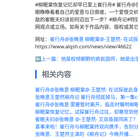
#柳眠棠恢复记忆却早已爱上崔行舟# 崔行舟@张
眼睁睁看着自己的爱意与日俱增，一个爱恨交
敌的崔眠夫妇该如何迈出下一步？#柳舟记#特
网观点或立场。如有关于作品内容、版权或其它
网址：
崔行舟@张晚意 柳眠棠@-王楚然- 在试
https://www.alqsh.com/news/view/46622
⬅️上一篇：
他是权倾朝野的疯批国师，她是出
相关内容
崔行舟@张晚意 柳眠棠@-王楚然- 在试探彼此
张晚意王楚然柳舟记 崔行舟彻底掉马，第一集c
崔行舟@张晚意 需要暂时离开，临走时嘱咐柳眠
柳眠棠恢复记忆，试探崔行舟过往，却察觉到他
崔眠夫妇@张晚意 @-王楚然- 又双叒叕同床了？
喜事来啦！崔行舟与柳眠棠终双向携手，告别分
张晚意、王楚然主演的《柳舟记》今晚开播…