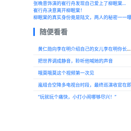
张晚意饰演的崔行舟发现自己爱上了柳眠棠…
崔行舟决意离开柳眠棠！
柳眠棠的真实身份竟是陆文，两人的秘密一一曝
随便看看
黄仁勋向李在明介绍自己的女儿李在明你长得这么年轻不像有女儿的人
把世界调成静音，聆听他喊她的声音
哦莫哦莫这个视频第一次见
嵐组合空降多电视台时段，最终巡演收官在
“玩就玩个痛快，小打小闹哪够尽兴！”