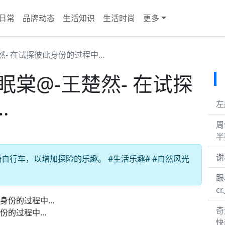
日常
品牌动态
生活知识
生活时尚
更多
然- 在试探彼此身份的过程中…
眠棠@-王楚然- 在试探
…
左
周
半
谢
行车，以增加探险的乐趣。 #生活乐趣# #自然风光
跟
cr
奇
身份的过程中…
快