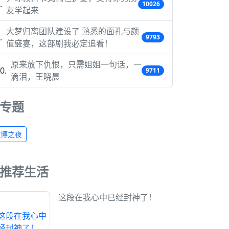
10026
友学起来
大梦归离团队建设了 熟悉的面孔与颜
9793
值盛宴，这部剧我必定追看！
原来放下仇恨，只需姐姐一句话，一
9711
滴泪，王晓晨
专题
微博之夜
推荐生活
这段在我心中已经封神了！