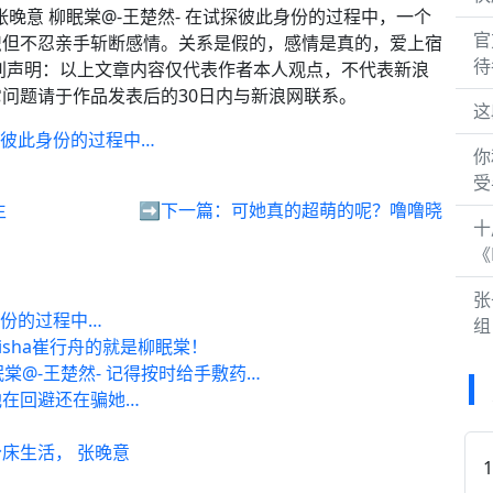
晚意 柳眠棠@-王楚然- 在试探彼此身份的过程中，一个
官
织但不忍亲手斩断感情。关系是假的，感情是真的，爱上宿
待
别声明：以上文章内容仅代表作者本人观点，不代表新浪
问题请于作品发表后的30日内与新浪网联系。
这
探彼此身份的过程中…
你
受
生
➡️下一篇：
可她真的超萌的呢？噜噜晓
十
《H
张
身份的过程中…
组
isha崔行舟的就是柳眠棠！
棠@-王楚然- 记得按时给手敷药…
在回避还在骗她…
床生活， 张晚意