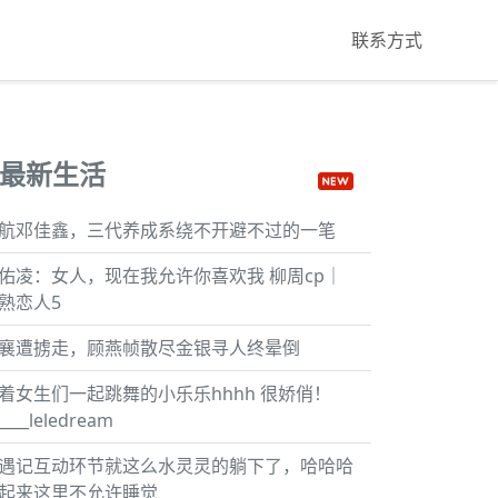
联系方式
最新生活
航邓佳鑫，三代养成系绕不开避不过的一笔
佑凌：女人，现在我允许你喜欢我 柳周cp｜
熟恋人5
襄遭掳走，顾燕帧散尽金银寻人终晕倒
着女生们一起跳舞的小乐乐hhhh 很娇俏！
.____leledream
遇记互动环节就这么水灵灵的躺下了，哈哈哈
起来这里不允许睡觉