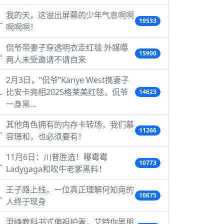
我的天，这溢出屏幕的少年气息啊啊
19533
啊啊啊！
侃爷带妻子穿透明衣走红毯 外媒曝
15900
两人未受邀请不请自来
2月3日，“侃爷”Kanye West携妻子
比安卡亮相2025格莱美红毯，侃爷
14623
一身黑…
其他角色拥有的内存卡转场，我们慕
11266
容璟和，也必须要有！
11月6日：川普胜选！曝霉霉
10773
Ladygaga和吹牛老爹黑料！
王子路上线，一位真正理解何知南的
10675
人终于现身
尹峥教科书式偏袒护妻，艾特你男朋