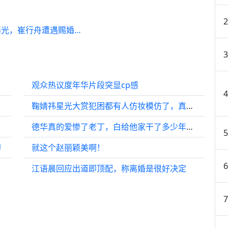
光，崔行舟遭遇赐婚…
观众热议度年华片段突显cp感
鞠婧祎星光大赏犯困都有人仿妆模仿了，真的是好权威的一张脸
德华真的爱惨了老丁，白给他家干了多少年的活啊！
即
就这个赵丽颖美啊！
江语晨回应出道即顶配，称离婚是很好决定