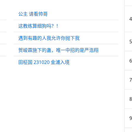
公主 请看帅哥
这教练算细狗吗？！
遇到有趣的人我允许你抛下我
贺峻霖施下的蛊，唯一中招的是严浩翔
田柾国 231020 金浦入境