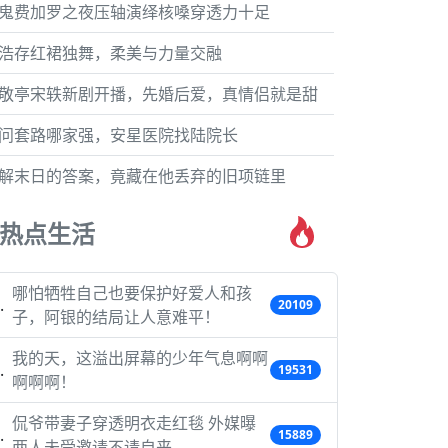
鬼费加罗之夜压轴演绎核嗓穿透力十足
浩存红裙独舞，柔美与力量交融
敬亭宋轶新剧开播，先婚后爱，真情侣就是甜
问套路哪家强，安星医院找陆院长
解末日的答案，竟藏在他丢弃的旧项链里
热点生活
哪怕牺牲自己也要保护好爱人和孩
20109
子，阿银的结局让人意难平！
我的天，这溢出屏幕的少年气息啊啊
19531
啊啊啊！
侃爷带妻子穿透明衣走红毯 外媒曝
15889
两人未受邀请不请自来