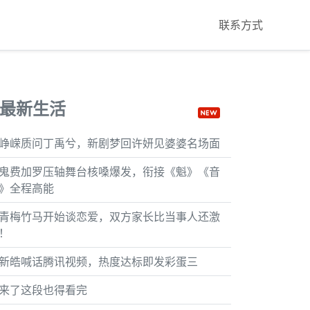
联系方式
最新生活
峥嵘质问丁禹兮，新剧梦回许妍见婆婆名场面
鬼费加罗压轴舞台核嗓爆发，衔接《魁》《音
》全程高能
青梅竹马开始谈恋爱，双方家长比当事人还激
！
新皓喊话腾讯视频，热度达标即发彩蛋三
来了这段也得看完