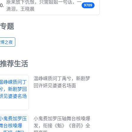
原来放下仇恨，只需姐姐一句话，一
9709
滴泪，王晓晨
专题
微博之夜
推荐生活
温峥嵘质问丁禹兮，新剧梦
回许妍见婆婆名场面
小鬼费加罗压轴舞台核嗓爆
发，衔接《魁》《音药》全