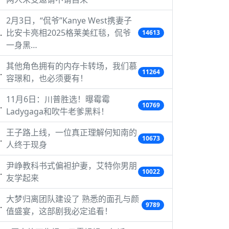
2月3日，“侃爷”Kanye West携妻子
比安卡亮相2025格莱美红毯，侃爷
14613
一身黑…
其他角色拥有的内存卡转场，我们慕
11264
容璟和，也必须要有！
11月6日：川普胜选！曝霉霉
10769
Ladygaga和吹牛老爹黑料！
王子路上线，一位真正理解何知南的
10673
人终于现身
尹峥教科书式偏袒护妻，艾特你男朋
10022
友学起来
大梦归离团队建设了 熟悉的面孔与颜
9789
值盛宴，这部剧我必定追看！