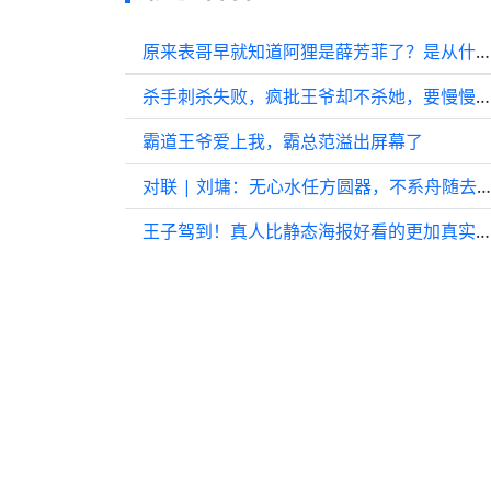
原来表哥早就知道阿狸是薛芳菲了？是从什么时候开始的呢？！
杀手刺杀失败，疯批王爷却不杀她，要慢慢折磨她
霸道王爷爱上我，霸总范溢出屏幕了
对联 | 刘墉：无心水任方圆器，不系舟随去住风
王子驾到！真人比静态海报好看的更加真实生动！