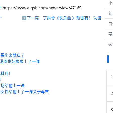
小
命
https://www.alqsh.com/news/view/47165
刘
个
➡️下一篇：
丁禹兮《长乐曲 》预告有！ 沈渡
白
要
破
结果出来就疯了
给港圈贵妇狠狠上了一课
风拂月！
战
当场给他上一课
扫女性给他上了一课关于尊重