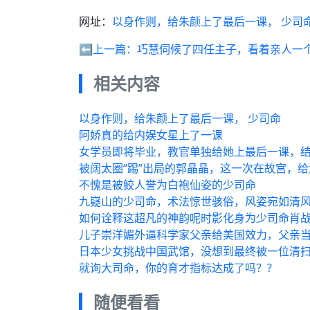
网址：
以身作则，给朱颜上了最后一课， 少司
⬅️上一篇：
巧慧伺候了四任主子，看着亲人一
相关内容
以身作则，给朱颜上了最后一课， 少司命
阿娇真的给内娱女星上了一课
女学员即将毕业，教官单独给她上最后一课，
被阔太圈“踢”出局的郭晶晶，这一次在故宫，
不愧是被鲛人誉为白袍仙姿的少司命
九嶷山的少司命，术法惊世骇俗，风姿宛如清
如何诠释这超凡的神韵呢时影化身为少司命肖
儿子崇洋媚外逼科学家父亲给美国效力，父亲
日本少女挑战中国武馆，没想到最终被一位清
就询大司命，你的育才指标达成了吗？?
随便看看