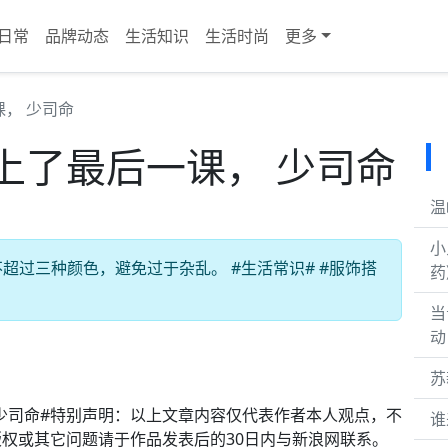
日常
品牌动态
生活知识
生活时尚
更多
， 少司命
上了最后一课， 少司命
温
小
过三种颜色，避免过于杂乱。 #生活常识# #服饰搭
药
当
动
苏
#少司命#特别声明：以上文章内容仅代表作者本人观点，不
谁
权或其它问题请于作品发表后的30日内与新浪网联系。