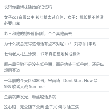
长珩你后悔抹除她的记忆吗
女子cos白雪公主 被吐槽太过自信，女子：我长相不差没
必要自卑
老三和他的媳妇们闹掰，个个离他而去
为什么我总觉得这句话有点不对呢‍↔️！ 刘亦菲|李现
七旬老人扎进沙漠，17年真把荒地种成绿洲
原来周星驰不是没有低谷期，而是他处于低谷时，还是纵
观同赛道
一年前的今天(250809)，宋雨琦 - Dont Start Now @
SBS 歌谣大战 Summer
金晨跳舞发光，粉丝喊话多跳
这心眼，完全随了父亲 孟子义 何与 徐正溪