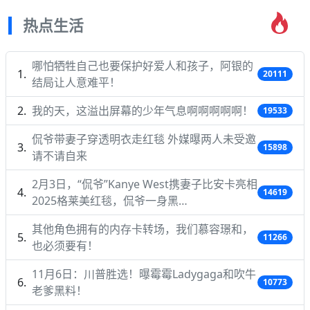
热点生活
哪怕牺牲自己也要保护好爱人和孩子，阿银的
20111
结局让人意难平！
我的天，这溢出屏幕的少年气息啊啊啊啊啊！
19533
侃爷带妻子穿透明衣走红毯 外媒曝两人未受邀
15898
请不请自来
2月3日，“侃爷”Kanye West携妻子比安卡亮相
14619
2025格莱美红毯，侃爷一身黑…
其他角色拥有的内存卡转场，我们慕容璟和，
11266
也必须要有！
11月6日：川普胜选！曝霉霉Ladygaga和吹牛
10773
老爹黑料！