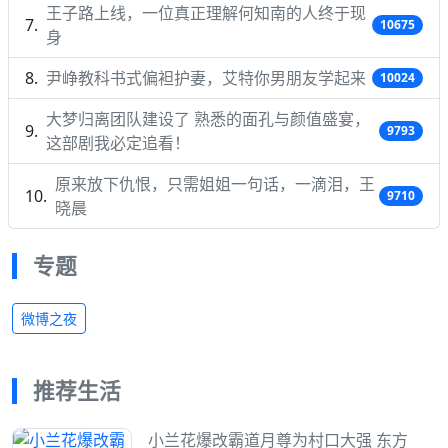
王子路上线，一位真正理解何知南的人终于现
10675
身
尹峥教科书式偏袒护妻，艾特你男朋友学起来
10024
大梦归离团队建设了 熟悉的面孔与颜值盛宴，
9793
这部剧我必定追看！
原来放下仇恨，只需姐姐一句话，一滴泪，王
9710
晓晨
专题
微博之夜
推荐生活
小兰花爆改霸道月尊为村口大强 东方