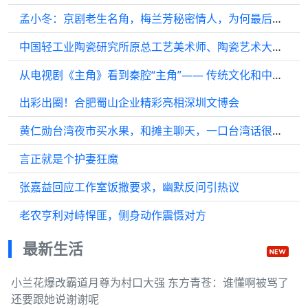
孟小冬：京剧老生名角，梅兰芳秘密情人，为何最后嫁给杜月笙
中国轻工业陶瓷研究所原总工艺美术师、陶瓷艺术大师刘平逝世
从电视剧《主角》看到秦腔“主角”—— 传统文化和中国戏曲一定不让观众失望
出彩出圈！合肥蜀山企业精彩亮相深圳文博会
黄仁勋台湾夜市买水果，和摊主聊天，一口台湾话很标准
言正就是个护妻狂魔
张嘉益回应工作室饭撒要求，幽默反问引热议
老农亨利对峙悍匪，侧身动作震慑对方
最新生活
小兰花爆改霸道月尊为村口大强 东方青苍：谁懂啊被骂了
还要跟她说谢谢呢