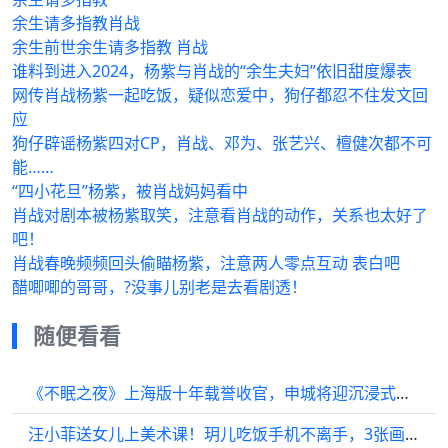
余生请多指教肖战
余生前世余生请多指教 肖战
谁料到进入2024，杨紫与肖战的“余生夫妇”依旧甜度爆表
网传肖战杨紫一起吃饭，疑似恋爱中，狗仔都忍不住发文回
应
狗仔辟谣杨紫四对CP，肖战、邓为、张艺兴、檀健次都不可
能……
“四小花旦”杨紫，被肖战妈妈看中
肖战对剧本被杨紫取笑，注意看肖战的动作，关系也太好了
吧！
肖战春晚频频回头偷瞄杨紫，注意两人零点互动 表白吧
醋唧唧的哥哥，?没事儿别老是去看剧透！
随便看看
《不眠之夜》上海版十年载誉收官，申城将迎沉浸式《剧院魅影》亚洲首演
汪小菲送女儿上美术课！玥儿吃饭手机不离手，3张画暴露心理状态