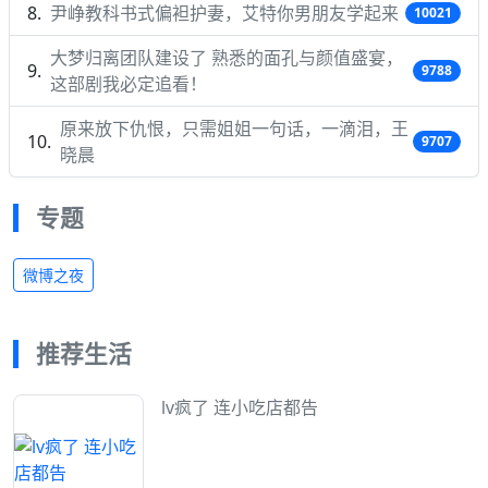
尹峥教科书式偏袒护妻，艾特你男朋友学起来
10021
大梦归离团队建设了 熟悉的面孔与颜值盛宴，
9788
这部剧我必定追看！
原来放下仇恨，只需姐姐一句话，一滴泪，王
9707
晓晨
专题
微博之夜
推荐生活
lv疯了 连小吃店都告