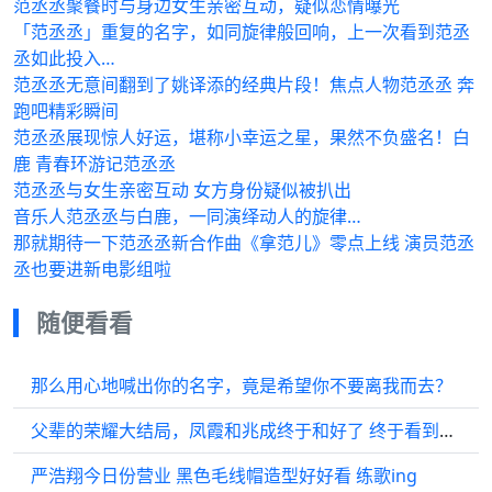
范丞丞聚餐时与身边女生亲密互动，疑似恋情曝光
「范丞丞」重复的名字，如同旋律般回响，上一次看到范丞
丞如此投入…
范丞丞无意间翻到了姚译添的经典片段！焦点人物范丞丞 奔
跑吧精彩瞬间
范丞丞展现惊人好运，堪称小幸运之星，果然不负盛名！白
鹿 青春环游记范丞丞
范丞丞与女生亲密互动 女方身份疑似被扒出
音乐人范丞丞与白鹿，一同演绎动人的旋律…
那就期待一下范丞丞新合作曲《拿范儿》零点上线 演员范丞
丞也要进新电影组啦
随便看看
那么用心地喊出你的名字，竟是希望你不要离我而去？
父辈的荣耀大结局，凤霞和兆成终于和好了 终于看到了兆成的光芒
严浩翔今日份营业️ 黑色毛线帽造型好好看 练歌ing