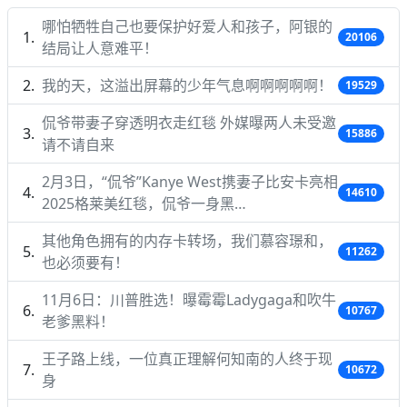
哪怕牺牲自己也要保护好爱人和孩子，阿银的
20106
结局让人意难平！
我的天，这溢出屏幕的少年气息啊啊啊啊啊！
19529
侃爷带妻子穿透明衣走红毯 外媒曝两人未受邀
15886
请不请自来
2月3日，“侃爷”Kanye West携妻子比安卡亮相
14610
2025格莱美红毯，侃爷一身黑…
其他角色拥有的内存卡转场，我们慕容璟和，
11262
也必须要有！
11月6日：川普胜选！曝霉霉Ladygaga和吹牛
10767
老爹黑料！
王子路上线，一位真正理解何知南的人终于现
10672
身