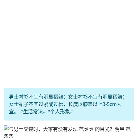
男士衬衫不宜有明显褶皱；女士衬衫不宜有明显褶皱；
女士裙子不宜过紧或过松，长度以膝盖以上3-5cm为
宜。 #生活常识# #个人形象#