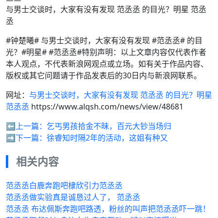
与男士交谈时，大家有没有发现 范丞丞 的目光？明星 范丞
丞
#钟楚曦# 与男士交谈时，大家有没有发现 #范丞丞# 的目
光？#明星# #范丞丞#特别声明：以上文章内容仅代表作者
本人观点，不代表新浪网观点或立场。如有关于作品内容、
版权或其它问题请于作品发表后的30日内与新浪网联系。
网址：
与男士交谈时，大家有没有发现 范丞丞 的目光？明星
范丞丞
https://www.alqsh.com/news/view/48681
⬅️上一篇：
乞丐男孩拾金不昧，百元大钞当场归
➡️下一篇：
徐睿知时隔2年的活动，这姐有种又
相关内容
范丞丞白鹿奔跑吧棣欣引力范丞丞
范丞丞做实验真是诚恳过人了， 范丞丞
范丞丞 布达佩斯奔跑吧路透，粉丝的叫声把范丞丞吓一跳！