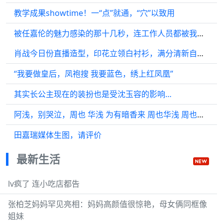
教学成果showtime！一“点”就通，“穴”以致用
被任嘉伦的魅力感染的那十几秒，连工作人员都被我哥的热情温暖了…
肖战今日份直播造型，印花立领白衬衫，满分清新自然感的肖战…
“我要做皇后，凤袍搜 我要蓝色，绣上红凤凰”
其实长公主现在的装扮也是受沈玉容的影响…
阿浅，别哭泣，周也 华浅 为有暗香来 周也华浅 周也为有暗香来 周也
田嘉瑞媒体生图，请评价
最新生活
lv疯了 连小吃店都告
张柏芝妈妈罕见亮相：妈妈高颜值很惊艳，母女俩同框像
姐妹