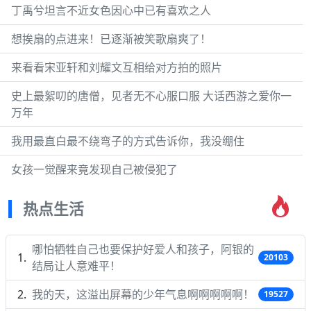
丁禹兮坦言不近女色因心中已有喜欢之人
想挨扇的点进来！已逐渐被笑歌扇爽了！
来看看宋亚轩和刘耀文互相给对方拍的照片
史上最絮叨的唐僧，见者无不心服口服 大话西游之爱你一
万年
我用最直白最不绕弯子的方式告诉你，我没绷住
女孩一觉醒来竟发现自己被侵犯了
热点生活
哪怕牺牲自己也要保护好爱人和孩子，阿银的
20103
结局让人意难平！
我的天，这溢出屏幕的少年气息啊啊啊啊啊！
19527