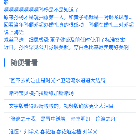
影
啊啊啊啊啊啊啊孙杨是不是知道了！
原来孙杨才是玩抽象第一人，和黄子韬就是一对卧龙凤雏...
回看当年孙俪邓超办婚礼真的很感动，孙俪在婚礼上对邓超
说上海话！
蛛丝马迹，细思极恐 董子健谈及前任时使用了标准答案
近日，孙怡罕见公开泳装美照，穿白色比基尼卖萌好美啊！
随便看看
“回不去的岂止是时光~”卫昭流水迢迢大结局
赌神宝贝横扫拉斯维加斯赌场
文字版看得眼睛酸酸的，视频版确实更让人泪目
“张遮之于我，是雪中送炭，暗室明灯，绝渡之舟”
谁懂？刘学义 春花焰 春花焰定档 刘学义