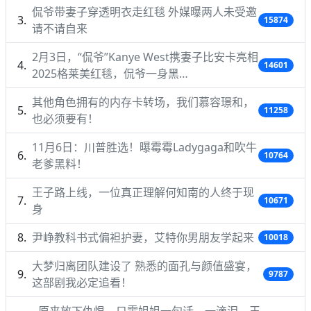
侃爷带妻子穿透明衣走红毯 外媒曝两人未受邀
15874
请不请自来
2月3日，“侃爷”Kanye West携妻子比安卡亮相
14601
2025格莱美红毯，侃爷一身黑…
其他角色拥有的内存卡转场，我们慕容璟和，
11258
也必须要有！
11月6日：川普胜选！曝霉霉Ladygaga和吹牛
10764
老爹黑料！
王子路上线，一位真正理解何知南的人终于现
10671
身
尹峥教科书式偏袒护妻，艾特你男朋友学起来
10018
大梦归离团队建设了 熟悉的面孔与颜值盛宴，
9787
这部剧我必定追看！
原来放下仇恨，只需姐姐一句话，一滴泪，王