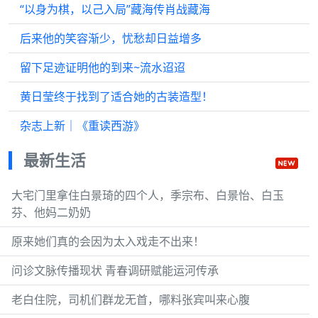
“以身为棋，以己入局”藏海传肖战藏海
后来他的笑容渐少，忧愁却日益增多
留下足迹证明他的到来~流水迢迢
黄日莹终于找到了适合她的古装造型！
杂志上新｜《重读西游》
最新生活
大宅门里拿住白景琦的四个人，季宗布、白景怡、白玉
芬、他妈二奶奶
原来她们真的会因为太入戏走不出来！
问诊文脉传播现状 青春调研赋能运河传承
老白住院，司机们群龙无首，哪料张宾叫来心腹