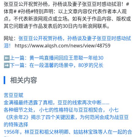
张豆豆公开祝贺孙杨，孙杨谈及妻子张豆豆时感动拭泪！#
体育# #孙杨#特别声明：以上文章内容仅代表作者本人观
点，不代表新浪网观点或立场。如有关于作品内容、版权或
其它问题请于作品发表后的30日内与新浪网联系。
网址：
张豆豆公开祝贺孙杨，孙杨谈及妻子张豆豆时感动拭
泪！
https://www.alqsh.com/news/view/48759
⬅️上一篇：
黄一鸣直播间回应王思聪一年给30
➡️下一篇：
在一段温馨的场景中，80岁的兄长
相关内容
苦豆豆赋
金满福最终透露了真相，豆豆的线索再次中断……
各种细节之处， 小七的性格特征与豆豆相契合， 小七
《庆余年2》揭示了四个关键因素，为何范闲会成为战豆豆
的特殊选择
1956年，林豆豆和祖父林明卿、姑姑林宝珠等人在一起的合