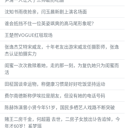
沈知书雨夜抢亲，闫玉晨新剧上演名场面
谁会抵挡不住一位英姿飒爽的高马尾形象呢？
王楚然VOGUE红毯现场
张逸杰艾特宋威龙，十年老友出游宋威龙任摄影师，张逸
杰认证拍摄实力
闺蜜一次次救赎着她，走的那一刻，为复仇她只为闺蜜而
活
田柾国谈幸运物，称健康习惯是好好吃饭坚持运动
费尔南德斯称伊埃拉是朋友，但没有她的电话号码
陈赫饰演曾小贤今年51岁，国民多栖艺人戏路不断突破
赌王二房千金，何超蕸 去世，二房子女放出讣告追悼，今
年才60岁！奚梦瑶