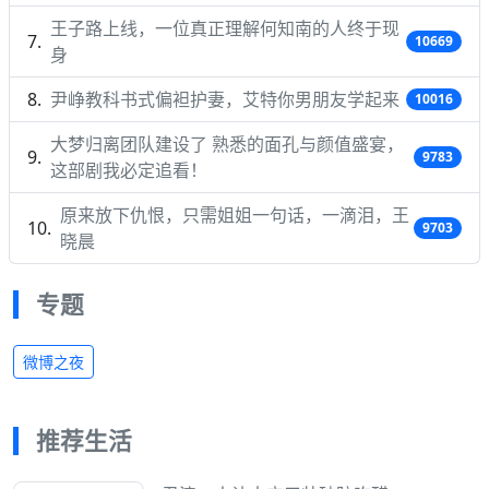
王子路上线，一位真正理解何知南的人终于现
10669
身
尹峥教科书式偏袒护妻，艾特你男朋友学起来
10016
大梦归离团队建设了 熟悉的面孔与颜值盛宴，
9783
这部剧我必定追看！
原来放下仇恨，只需姐姐一句话，一滴泪，王
9703
晓晨
专题
微博之夜
推荐生活