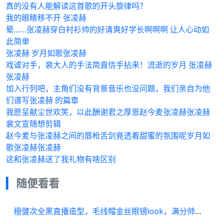
真的没有人能解读这首歌的开头旋律吗？
我的眼睛移不开 张凌赫
晕……张凌赫穿白衬衫帅的好清爽好学长啊啊啊 让人心动如
此简单
张凌赫 岁月如歌张凌赫
戏谑对手，裴大人的手法简直信手拈来！流逝的岁月 张凌赫
张凌赫
加入行列吧，主角们没有背景音乐也没问题，我们亲自为他
们谱写张凌赫 的篇章
我愿呈献尘世欢笑，以此酬谢君之厚恩赵今麦张凌赫张凌赫
裴文宣随想剪辑
赵今麦与张凌赫之间的唇枪舌剑竟透着甜蜜的氛围呢岁月如
歌张凌赫张凌赫
这和张凌赫送了我礼物有啥区别
随便看看
檀健次全黑直播造型，毛线帽金丝眼镜look，满分帅气的大哥上线啦…