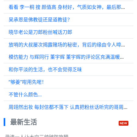
看看 李一桐 搜 颜值高 身材好，气质如女神，最后那笑容真是甜美至极
吴承恩是佛教徒还是道教徒？
晓华老公是刀郎粉丝喊话刀郎
放哨的大叔屡次揭露赌场的秘密，背后的缘由令人啼笑皆非
模仿能力 与辉同行 董宇辉 董宇辉的评论区充满温暖，他的治愈语录深受喜爱…
和你平淡的生活，也不会觉得乏味
“够姜”咁用先啱！
不管什么颜色…
周翊然出妆 每封信都不落下 认真把粉丝话听完的哥周翊然 师兄太稳健
最新生活
尹清一人让大宁三帅破防吃醋