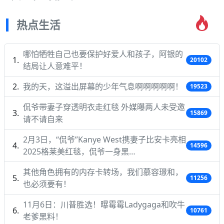
热点生活
哪怕牺牲自己也要保护好爱人和孩子，阿银的
20102
结局让人意难平！
我的天，这溢出屏幕的少年气息啊啊啊啊啊！
19523
侃爷带妻子穿透明衣走红毯 外媒曝两人未受邀
15869
请不请自来
2月3日，“侃爷”Kanye West携妻子比安卡亮相
14596
2025格莱美红毯，侃爷一身黑…
其他角色拥有的内存卡转场，我们慕容璟和，
11256
也必须要有！
11月6日：川普胜选！曝霉霉Ladygaga和吹牛
10761
老爹黑料！