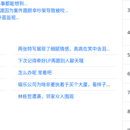
事都能想到…
沈渡因为案件跟颜幸吵架导致被咬…
外面监视…
两张特写展现了细腻情感，高高在笑中含泪…
下次记得牵好LP再跟别人聊天哦
怎么办呢 宠着吧
有二胎
娱乐公司为啥非要执着于买个大厦，看样子我们华姐还是挺有实力的！
林栋哲遭袭，邻家众人围观