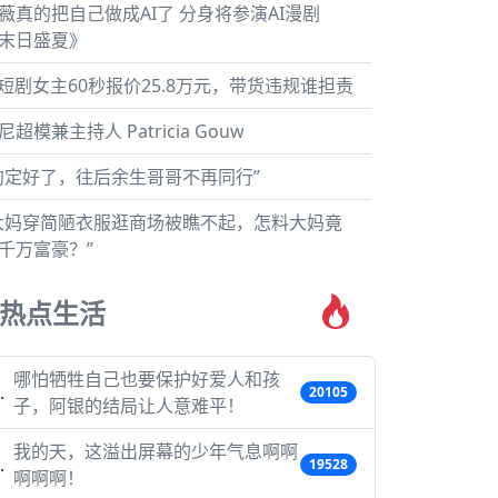
薇真的把自己做成AI了 分身将参演AI漫剧
末日盛夏》
I短剧女主60秒报价25.8万元，带货违规谁担责
尼超模兼主持人 Patricia Gouw
约定好了，往后余生哥哥不再同行”
大妈穿简陋衣服逛商场被瞧不起，怎料大妈竟
千万富豪？”
热点生活
哪怕牺牲自己也要保护好爱人和孩
20105
子，阿银的结局让人意难平！
我的天，这溢出屏幕的少年气息啊啊
19528
啊啊啊！