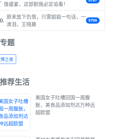
9787
值盛宴，这部剧我必定追看！
原来放下仇恨，只需姐姐一句话，一
9706
滴泪，王晓晨
专题
微博之夜
推荐生活
美国女子吐槽回国一周腹
胀，美食品添加剂达万种远
超欧盟