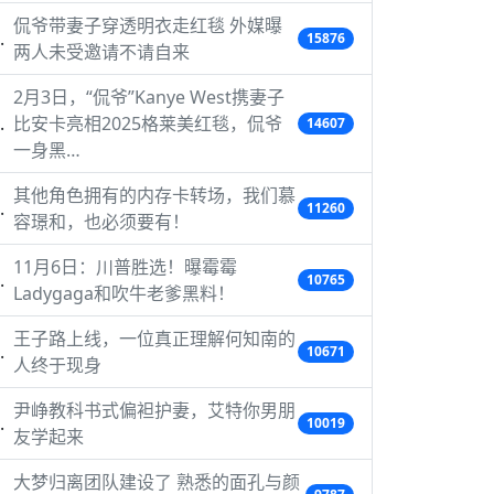
侃爷带妻子穿透明衣走红毯 外媒曝
15876
两人未受邀请不请自来
2月3日，“侃爷”Kanye West携妻子
比安卡亮相2025格莱美红毯，侃爷
14607
一身黑…
其他角色拥有的内存卡转场，我们慕
11260
容璟和，也必须要有！
11月6日：川普胜选！曝霉霉
10765
Ladygaga和吹牛老爹黑料！
王子路上线，一位真正理解何知南的
10671
人终于现身
尹峥教科书式偏袒护妻，艾特你男朋
10019
友学起来
大梦归离团队建设了 熟悉的面孔与颜