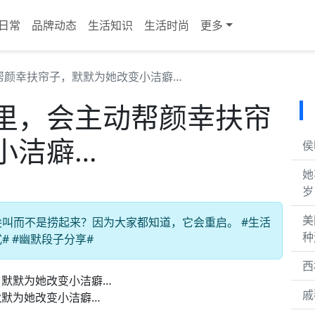
日常
品牌动态
生活知识
生活时尚
更多
帮颜幸扶帘子，默默为她改变小洁癖…
里，会主动帮颜幸扶帘
小洁癖…
侯
她
岁
美
叫而不是捞起来？因为大家都知道，它会重启。 #生活
种
# #幽默段子分享#
西
戚
默为她改变小洁癖…