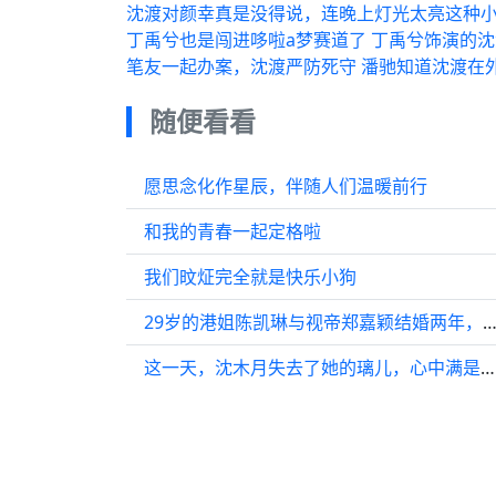
沈渡对颜幸真是没得说，连晚上灯光太亮这种小
丁禹兮也是闯进哆啦a梦赛道了 丁禹兮饰演的
笔友一起办案，沈渡严防死守 潘驰知道沈渡在
随便看看
愿思念化作星辰，伴随人们温暖前行
和我的青春一起定格啦
我们旼炡完全就是快乐小狗
29岁的港姐陈凯琳与视帝郑嘉颖结婚两年，上月宣布怀
这一天，沈木月失去了她的璃儿，心中满是不舍与痛苦