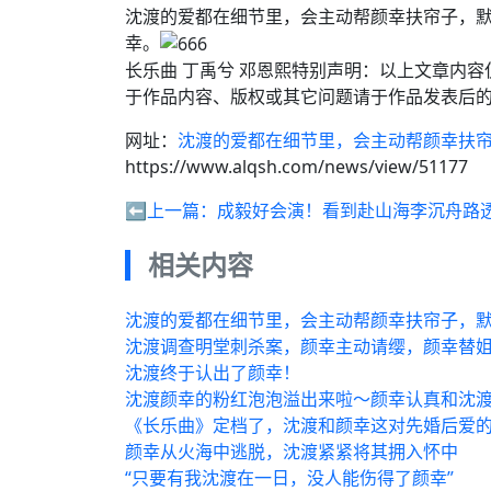
沈渡的爱都在细节里，会主动帮颜幸扶帘子，
幸。
长乐曲 丁禹兮 邓恩熙特别声明：以上文章内
于作品内容、版权或其它问题请于作品发表后的
网址：
沈渡的爱都在细节里，会主动帮颜幸扶
https://www.alqsh.com/news/view/51177
⬅️上一篇：
成毅好会演！看到赴山海李沉舟路
相关内容
沈渡的爱都在细节里，会主动帮颜幸扶帘子，默
沈渡调查明堂刺杀案，颜幸主动请缨，颜幸替姐
沈渡终于认出了颜幸！
沈渡颜幸的粉红泡泡溢出来啦～颜幸认真和沈渡
《长乐曲》定档了，沈渡和颜幸这对先婚后爱的
颜幸从火海中逃脱，沈渡紧紧将其拥入怀中
“只要有我沈渡在一日，没人能伤得了颜幸”