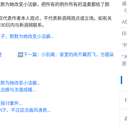
戚
默默为她改变小洁癖，把所有的例外所有的温柔都给了颜
《
容仅代表作者本人观点，不代表新浪网观点或立场。如有关
A
30日内与新浪网联系。
印
帘子，默默为她改变小洁癖…
“
透
➡️下一篇：
小别离：家里的肉不翼而飞，方圆朵
“
是
默为她改变小洁癖…
出嫁与沈渡成婚…
探讨案件…
CP，不过这次画风清奇…