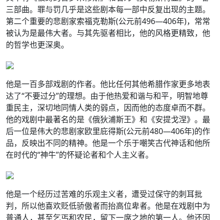
三部曲。罪与罚几乎是这些剧本每一部中反复出现的主题。
第二个重要的悲剧家索福克勒斯(公元前496—406年)，常常
被认为是最伟大者。与其先驱者相比，他的风格更精致，他
的哲学也更深奥。
他是一百多部戏剧的作者。他比任何其他希腊作家更多地表
达了“不要过分”的理想。由于他热爱和谐与和平，明智地尊
重民主，深切地同情人类的弱点，因而他的态度卓而不群。
他的戏剧中最著名的是《俄狄浦斯王》和《安提戈涅》。最
后一位是伟大的悲剧家欧里庇得斯(公元前480—406年)的作
品，反映出不同的精神。他是一个乐于嘲笑古代神话和他所
在时代的“神牛”的怀疑论者和个人主义者。
他是一个经历过苦难的乐观主义者，遭受过保守的刺耳批
判，所以他喜欢贬低骄傲者而抬高位卑者。他是在戏剧中为
普通人，甚至乞丐和农民，留下一席之地的第一人。他还因