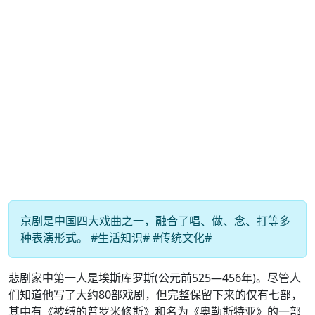
京剧是中国四大戏曲之一，融合了唱、做、念、打等多
种表演形式。 #生活知识# #传统文化#
悲剧家中第一人是埃斯库罗斯(公元前525—456年)。尽管人
们知道他写了大约80部戏剧，但完整保留下来的仅有七部，
其中有《被缚的普罗米修斯》和名为《奥勒斯特亚》的一部