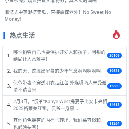
小鬼核嗓炸场直拍证实非特效，真人实时演唱
邪修式中英混搭卖瓜，直接震惊老外！No Sweet No
Money！
热点生活
哪怕牺牲自己也要保护好爱人和孩子，阿银的
20109
结局让人意难平！
我的天，这溢出屏幕的少年气息啊啊啊啊啊！
19531
侃爷带妻子穿透明衣走红毯 外媒曝两人未受邀
15889
请不请自来
2月3日，“侃爷”Kanye West携妻子比安卡亮相
14613
2025格莱美红毯，侃爷一身黑…
其他角色拥有的内存卡转场，我们慕容璟和，
11264
也必须要有！