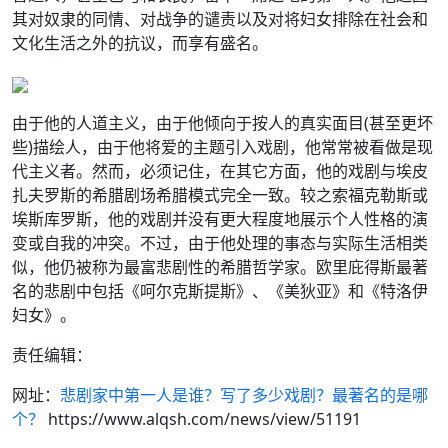
其对奴隶的同情、对战争的谴责以及对将妇女排除在社会和
文化生活之外的抗议，而享有盛名。
由于他的人道主义，由于他倾向于按人的真实面目(甚至更坏
些)描绘人，由于他将爱的主题引入戏剧，他常常被看做是现
代主义者。然而，必须记住，在其它方面，他的戏剧与埃皮
扎夫罗斯的希腊剧场希腊模式完全一致。较之索福克勒斯或
埃斯库罗斯，他的戏剧并没有更大程度地展示个人性格的演
变或自我的冲突。不过，由于他处理的事态与实际生活相类
似，他仍被称为最富悲剧性的希腊哲学家。欧里庇得斯最著
名的悲剧中包括《呵尔克斯提斯》、《美狄亚》和《特洛伊
妇女》。
责任编辑：
网址：
悲剧家中第一人是谁？写了多少戏剧？最著名的是哪
个？
https://www.alqsh.com/news/view/51191