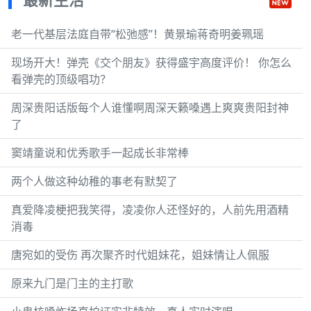
老一代基层法庭自带“松弛感”！黄景瑜蒋奇明姜珮瑶
现场开大！弹壳《交个朋友》获得盛宇高度评价！ 你怎么
看弹壳的顶级唱功？
周深贵阳话版每个人谁懂啊周深天籁嗓遇上爽爽贵阳封神
了
窦靖童说和优秀歌手一起成长非常棒
两个人做这种幼稚的事老有默契了
真爱降凌梗把我笑得，凌凌你人还怪好的，人前先用酒精
消毒
唐宛如的受伤 再次聚齐时代姐妹花，姐妹情让人佩服
原来九门是门主的主打歌