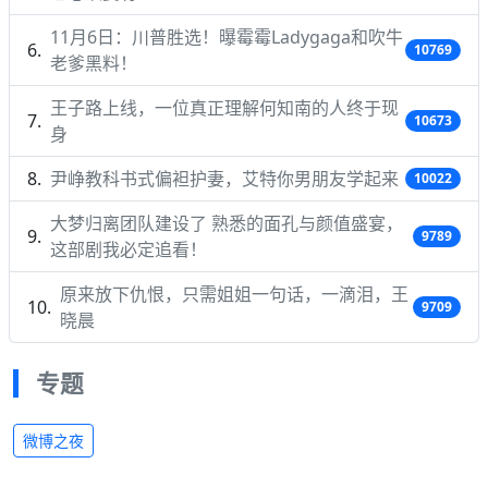
11月6日：川普胜选！曝霉霉Ladygaga和吹牛
10769
老爹黑料！
王子路上线，一位真正理解何知南的人终于现
10673
身
尹峥教科书式偏袒护妻，艾特你男朋友学起来
10022
大梦归离团队建设了 熟悉的面孔与颜值盛宴，
9789
这部剧我必定追看！
原来放下仇恨，只需姐姐一句话，一滴泪，王
9709
晓晨
专题
微博之夜