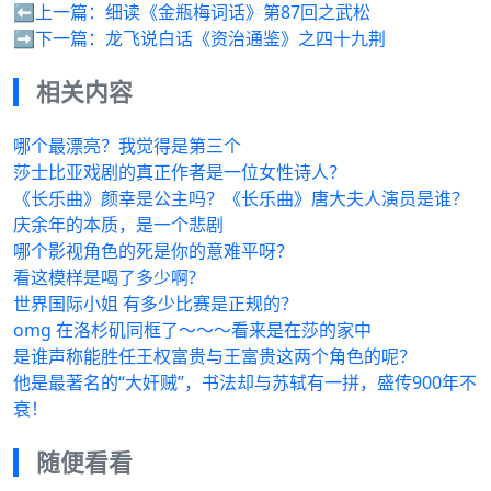
⬅️上一篇：
细读《金瓶梅词话》第87回之武松
➡️下一篇：
龙飞说白话《资治通鉴》之四十九荆
相关内容
哪个最漂亮？我觉得是第三个
莎士比亚戏剧的真正作者是一位女性诗人？
《长乐曲》颜幸是公主吗？《长乐曲》唐大夫人演员是谁？
庆余年的本质，是一个悲剧
哪个影视角色的死是你的意难平呀？
看这模样是喝了多少啊?
世界国际小姐 有多少比赛是正规的？
omg 在洛杉矶同框了～～～看来是在莎的家中
是谁声称能胜任王权富贵与王富贵这两个角色的呢？
他是最著名的“大奸贼”，书法却与苏轼有一拼，盛传900年不
衰！
随便看看