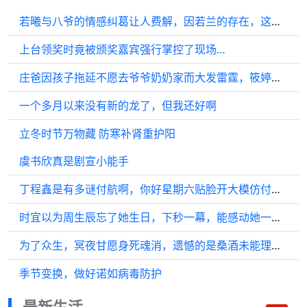
若曦与八爷的情感纠葛让人费解，因若兰的存在，这段感情更显复杂
上台领奖时竟被颁奖嘉宾强行掌控了现场…
庄爸因孩子拖延不愿去爷爷奶奶家而大发雷霆，筱婷情绪崩溃诉说委屈却遭掌掴！
一个多月以来没有新的龙了，但我还好啊
立冬时节万物藏 防寒补肾重护阳
虞书欣真是剧宣小能手
丁程鑫是有多谜付航啊，你好星期六贴脸开大模仿付航…
时宜以为周生辰忘了她生日，下秒一幕，能感动她一辈子
为了众生，冥夜甘愿身死魂消，遗憾的是桑酒未能理解他的深情厚爱……
季节变换，做好诺如病毒防护
最新生活