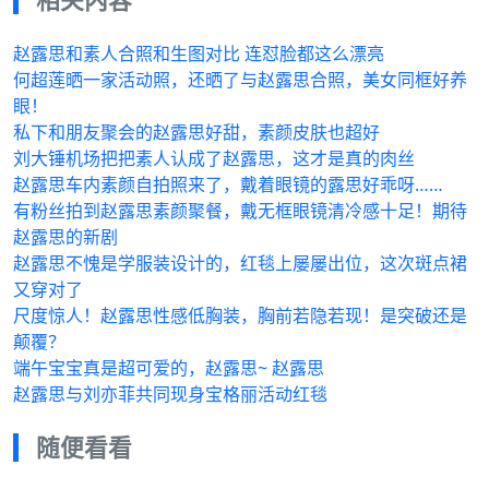
赵露思和素人合照和生图对比 连怼脸都这么漂亮
何超莲晒一家活动照，还晒了与赵露思合照，美女同框好养
眼！
私下和朋友聚会的赵露思好甜，素颜皮肤也超好
刘大锤机场把把素人认成了赵露思，这才是真的肉丝
赵露思车内素颜自拍照来了，戴着眼镜的露思好乖呀……
有粉丝拍到赵露思素颜聚餐，戴无框眼镜清冷感十足！期待
赵露思的新剧
赵露思不愧是学服装设计的，红毯上屡屡出位，这次斑点裙
又穿对了
尺度惊人！赵露思性感低胸装，胸前若隐若现！是突破还是
颠覆？
端午宝宝真是超可爱的，赵露思~ 赵露思
赵露思与刘亦菲共同现身宝格丽活动红毯
随便看看