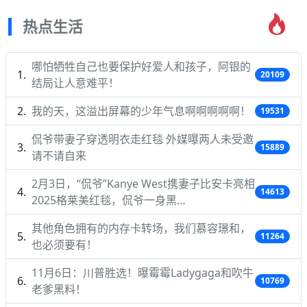
热点生活
哪怕牺牲自己也要保护好爱人和孩子，阿银的
20109
结局让人意难平！
我的天，这溢出屏幕的少年气息啊啊啊啊啊！
19531
侃爷带妻子穿透明衣走红毯 外媒曝两人未受邀
15889
请不请自来
2月3日，“侃爷”Kanye West携妻子比安卡亮相
14613
2025格莱美红毯，侃爷一身黑…
其他角色拥有的内存卡转场，我们慕容璟和，
11264
也必须要有！
11月6日：川普胜选！曝霉霉Ladygaga和吹牛
10769
老爹黑料！