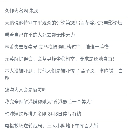
久仰大名啊 朱厌
大鹏说他特别在乎观众的评论第38届百花奖北京电影论坛
看着自己在乎的人死去却无能无力
林萧失去周崇光 立马找陆烧吐槽过往，陆烧一脸懵
元英解除误会，会帮尹峥坐稳朝堂，要求是还她自由！
本人没被吓到，其他人倒是被吓惨了 孟子义｜李昀锐｜白
鹿
螭吻大人会是寄灵吗
我完全理解港媒称她为“香港最后一个美人”
韩沛颖跨界推介金刚 8月8日佳片有约
电棍救场逆转战局，三人小队地下车库百人斩