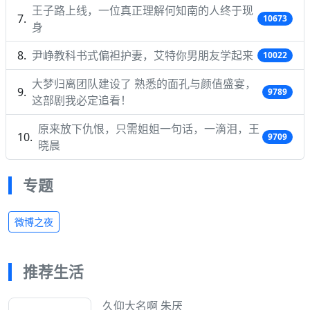
王子路上线，一位真正理解何知南的人终于现
10673
身
尹峥教科书式偏袒护妻，艾特你男朋友学起来
10022
大梦归离团队建设了 熟悉的面孔与颜值盛宴，
9789
这部剧我必定追看！
原来放下仇恨，只需姐姐一句话，一滴泪，王
9709
晓晨
专题
微博之夜
推荐生活
久仰大名啊 朱厌