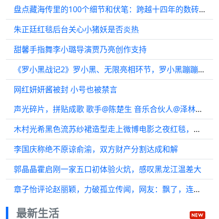
盘点藏海传里的100个细节和伏笔：跨越十四年的数砖细节
朱正廷红毯后台关心小猪妖是否炎热
甜馨手指舞李小璐导演贾乃亮创作支持
《罗小黑战记2》罗小黑、无限亮相环节，罗小黑蹦蹦跳跳好可爱呀，萌翻！
网红妍妍酱被封 小号也被禁言
声光碎片，拼贴成歌 歌手@陈楚生 音乐合伙人@泽林啊哈哈哈哈哈 歌手米奇·盖顿
木村光希黑色流苏纱裙造型走上微博电影之夜红毯，好美！
李国庆称绝不原谅俞渝，双方财产分割达成和解
郭晶晶霍启刚一家五口初体验火炕，感叹黑龙江温差大
章子怡评论赵丽颖，力破孤立传闻，网友：飘了，连国际章都不回复
最新生活