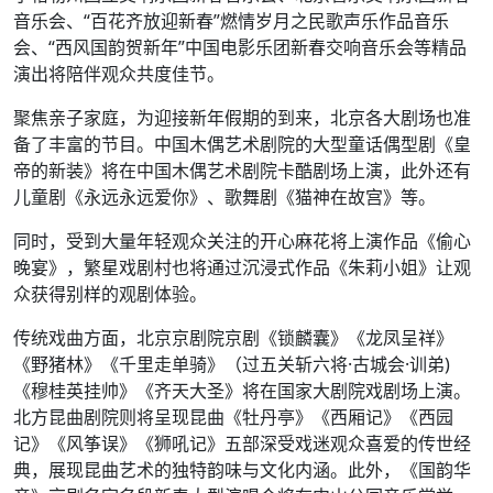
音乐会、“百花齐放迎新春”燃情岁月之民歌声乐作品音乐
会、“西风国韵贺新年”中国电影乐团新春交响音乐会等精品
演出将陪伴观众共度佳节。
聚焦亲子家庭，为迎接新年假期的到来，北京各大剧场也准
备了丰富的节目。中国木偶艺术剧院的大型童话偶型剧《皇
帝的新装》将在中国木偶艺术剧院卡酷剧场上演，此外还有
儿童剧《永远永远爱你》、歌舞剧《猫神在故宫》等。
同时，受到大量年轻观众关注的开心麻花将上演作品《偷心
晚宴》，繁星戏剧村也将通过沉浸式作品《朱莉小姐》让观
众获得别样的观剧体验。
传统戏曲方面，北京京剧院京剧《锁麟囊》《龙凤呈祥》
《野猪林》《千里走单骑》（过五关斩六将·古城会·训弟)
《穆桂英挂帅》《齐天大圣》将在国家大剧院戏剧场上演。
北方昆曲剧院则将呈现昆曲《牡丹亭》《西厢记》《西园
记》《风筝误》《狮吼记》五部深受戏迷观众喜爱的传世经
典，展现昆曲艺术的独特韵味与文化内涵。此外，《国韵华