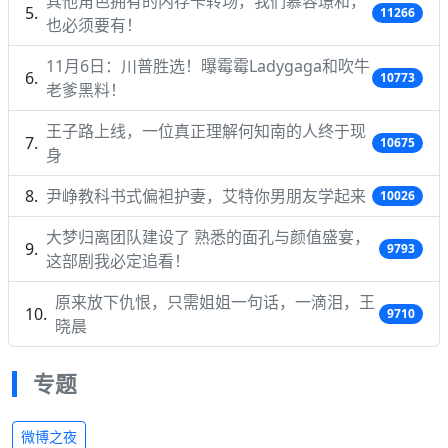
其他角色拥有的内存卡转场，我们慕容璟和，
11266
也必须要有！
11月6日：川普胜选！曝霉霉Ladygaga和吹牛
10773
老爹黑料！
王子路上线，一位真正理解何知南的人终于现
10675
身
尹峥教科书式偏袒护妻，艾特你男朋友学起来
10026
大梦归离团队建设了 熟悉的面孔与颜值盛宴，
9793
这部剧我必定追看！
原来放下仇恨，只需姐姐一句话，一滴泪，王
9710
晓晨
专题
微博之夜