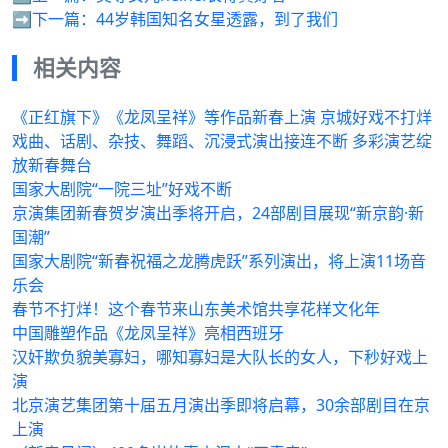
➡️下一篇：
44岁韩国知名女星透露，到了我们
相关内容
《正红旗下》《龙凤呈祥》等作品新春上演 京城好戏不打烊
戏曲、话剧、杂技、舞蹈、沉浸式演出接连不断 多彩演艺绽
放新春舞台
国家大剧院“一院三址”好戏不断
京演集团新春贺岁演出季将开启，24部剧目展现“新京韵·新
国潮”
国家大剧院“新春祝福之龙腾虎跃”系列演出，将上演11场音
乐会
春节不打烊！这个春节来山东美术馆共享花样文化年
中国雕塑作品《龙凤呈祥》亮相西班牙
汉奸欺负貌美寡妇，哪知寡妇是大队长的女人，下秒好戏上
演
北京演艺集团第十届五月演出季即将启幕，30余部剧目在京
上演