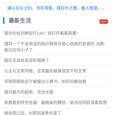
谨以白头之约，书写鸿笺，将红叶之盟，载入鸳谱，张含韵 佟梦实 张含韵
最新生活
周杰伦给刘畊宏打call！快打开看看周董！
遇到一个不会说话的观众腾哥也是心弦崩的紧紧的 沈腾：
我记住你小子了
国乐无双给宋亚轩唱爽了
公主与言笑同框，言笑破防被拿捏变不苟言笑
邓恩熙相亲前夕被搜出小黄书，如何化解自救
暗河最大的秘密，浮出水面
宋茜复刻传世名画：最高级的模仿，是活出同款温柔质感
继女团之后，AI男团选秀也来了