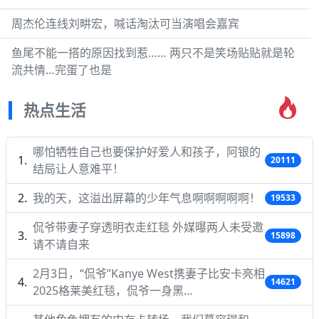
周杰伦连线刘畊宏，喊话淘汰可当演唱会嘉宾
鱼尾不能一搭的原因找到惹…… 两只不是笑场贴贴就是轮
流共情…完蛋了也是
热点生活
哪怕牺牲自己也要保护好爱人和孩子，阿银的
20111
结局让人意难平！
我的天，这溢出屏幕的少年气息啊啊啊啊啊！
19533
侃爷带妻子穿透明衣走红毯 外媒曝两人未受邀
15898
请不请自来
2月3日，“侃爷”Kanye West携妻子比安卡亮相
14621
2025格莱美红毯，侃爷一身黑…