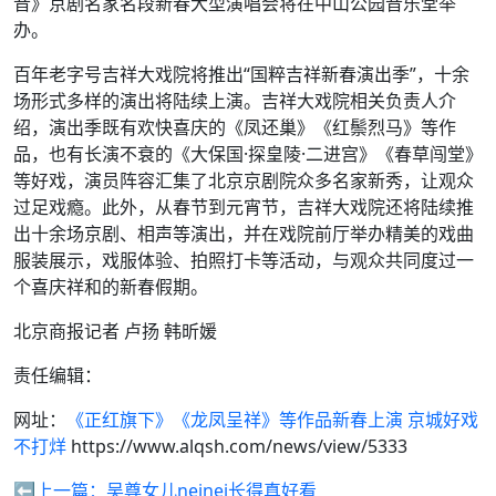
音》京剧名家名段新春大型演唱会将在中山公园音乐堂举
办。
百年老字号吉祥大戏院将推出“国粹吉祥新春演出季”，十余
场形式多样的演出将陆续上演。吉祥大戏院相关负责人介
绍，演出季既有欢快喜庆的《凤还巢》《红鬃烈马》等作
品，也有长演不衰的《大保国·探皇陵·二进宫》《春草闯堂》
等好戏，演员阵容汇集了北京京剧院众多名家新秀，让观众
过足戏瘾。此外，从春节到元宵节，吉祥大戏院还将陆续推
出十余场京剧、相声等演出，并在戏院前厅举办精美的戏曲
服装展示，戏服体验、拍照打卡等活动，与观众共同度过一
个喜庆祥和的新春假期。
北京商报记者 卢扬 韩昕媛
责任编辑：
网址：
《正红旗下》《龙凤呈祥》等作品新春上演 京城好戏
不打烊
https://www.alqsh.com/news/view/5333
⬅️上一篇：
吴尊女儿neinei长得真好看