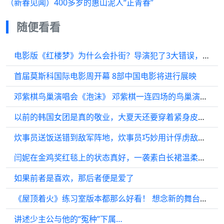
（新春见闻）400多岁的惠山泥人“正青春”
随便看看
电影版《红楼梦》为什么会扑街？导演犯了3大错误，神仙都救不了
首届莫斯科国际电影周开幕 8部中国电影将进行展映
邓紫棋鸟巢演唱会《泡沫》 邓紫棋一连四场的鸟巢演唱会已圆满结束…
以前的韩国女团是真的敬业，大夏天还要穿着紧身皮裤演出也不怕热
炊事员送饭送错到敌军阵地，炊事员巧妙用计俘虏敌军一个连
闫妮在金鸡奖红毯上的状态真好，一袭素白长裙温柔至极2023金鸡奖 闫妮
如果前者是喜欢，那后者便是爱了
《屋顶着火》练习室版本都那么好看！ 想念新的舞台！ 宋茜演我开车
讲述少主公与他的“冤种”下属…