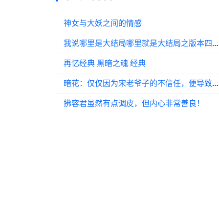
神女与大妖之间的情感
我说哪里是大结局哪里就是大结局之版本四： 河边深情相拥后喜结连理
再忆经典 黑暗之魂 经典
暗花：仅仅因为宋老爷子的不信任，便导致了庄局长的悲剧…
拂容君虽然有点调皮，但内心非常善良！