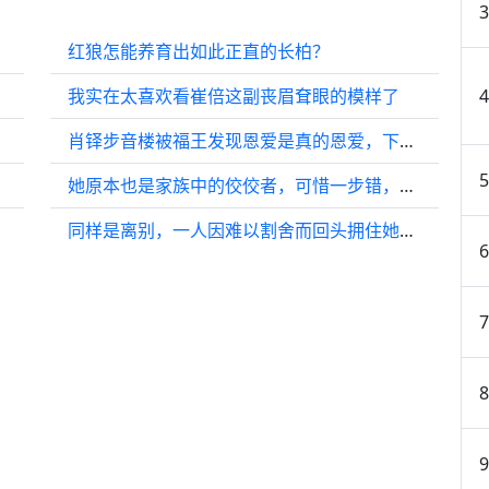
红狼怎能养育出如此正直的长柏？
我实在太喜欢看崔倍这副丧眉耷眼的模样了
肖铎步音楼被福王发现恩爱是真的恩爱，下次记得把门关好
她原本也是家族中的佼佼者，可惜一步错，步步错......
同样是离别，一人因难以割舍而回头拥住她，另一人则因她已为人妇而放手