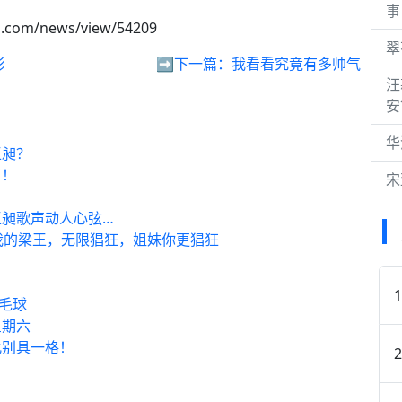
事
h.com/news/view/54209
翠
影
➡️下一篇：
我看看究竟有多帅气
汪
安
华
王昶？
了！
宋
昶歌声动人心弦…
我的梁王，无限猖狂，姐妹你更猖狂
羽毛球
星期六
此别具一格！