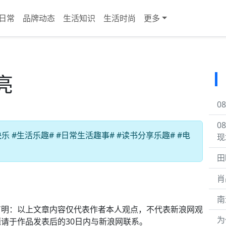
日常
品牌动态
生活知识
生活时尚
更多
亮
0
0
#生活乐趣# #日常生活趣事# #读书分享乐趣# #电
现
田
肖
南
别声明：以上文章内容仅代表作者本人观点，不代表新浪网观
为
请于作品发表后的30日内与新浪网联系。