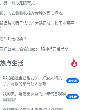
，另一则与定陵有关
花，快去看看铁柱为你种的死心塌地
新误替人贩子“助力” 大祸已成，孩子能否平
？
浅你别太搞笑了！
亚轩舞台上偷偷说apt，眼神得意反差萌
热点生活
哪怕牺牲自己也要保护好爱人和孩
20105
子，阿银的结局让人意难平！
我的天，这溢出屏幕的少年气息啊啊
19529
啊啊啊！
侃爷带妻子穿透明衣走红毯 外媒曝