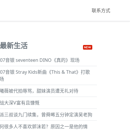
联系方式
最新生活
807音银 seventeen DINO《真的》现场
807音银 Stray Kids新曲《This & That》打歌
场
曦薇被代拍辱骂，甜妹演员遭无礼对待
战大深V富有且慷慨
派三叔谈九门续集，曾舜晞五分钟定演吴老狗
何很多人不喜欢郭沫若？原因之一是他的情