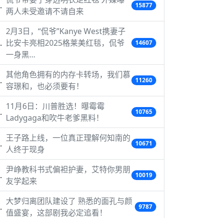
15877
两人未受邀请不请自来
2月3日，“侃爷”Kanye West携妻子
比安卡亮相2025格莱美红毯，侃爷
14607
一身黑…
其他角色拥有的内存卡转场，我们慕
11260
容璟和，也必须要有！
11月6日：川普胜选！曝霉霉
10765
Ladygaga和吹牛老爹黑料！
王子路上线，一位真正理解何知南的
10671
人终于现身
尹峥教科书式偏袒护妻，艾特你男朋
10019
友学起来
大梦归离团队建设了 熟悉的面孔与颜
9787
值盛宴，这部剧我必定追看！