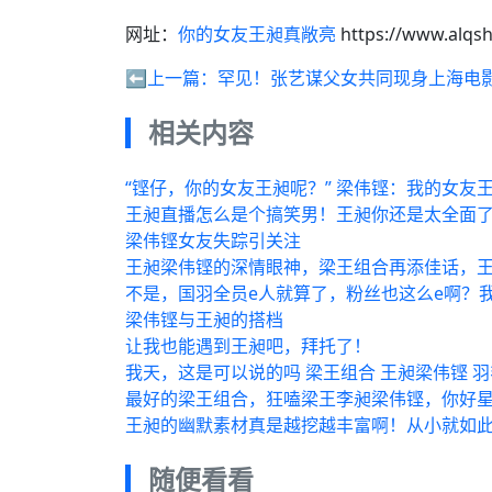
网址：
你的女友王昶真敞亮
https://www.alqs
⬅️上一篇：
罕见！张艺谋父女共同现身上海电
相关内容
“铿仔，你的女友王昶呢？” 梁伟铿：我的女友
王昶直播怎么是个搞笑男！王昶你还是太全面
梁伟铿女友失踪引关注
王昶梁伟铿的深情眼神，梁王组合再添佳话，王
不是，国羽全员e人就算了，粉丝也这么e啊？
梁伟铿与王昶的搭档
让我也能遇到王昶吧，拜托了！
我天，这是可以说的吗 梁王组合 王昶梁伟铿 
最好的梁王组合，狂嗑梁王李昶梁伟铿，你好
王昶的幽默素材真是越挖越丰富啊！从小就如
随便看看