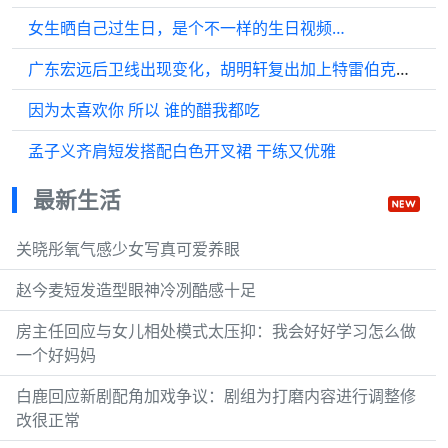
女生晒自己过生日，是个不一样的生日视频…
广东宏远后卫线出现变化，胡明轩复出加上特雷伯克的加盟…
因为太喜欢你 所以 谁的醋我都吃
孟子义齐肩短发搭配白色开叉裙 干练又优雅
最新生活
关晓彤氧气感少女写真可爱养眼
赵今麦短发造型眼神冷冽酷感十足
房主任回应与女儿相处模式太压抑：我会好好学习怎么做
一个好妈妈
白鹿回应新剧配角加戏争议：剧组为打磨内容进行调整修
改很正常