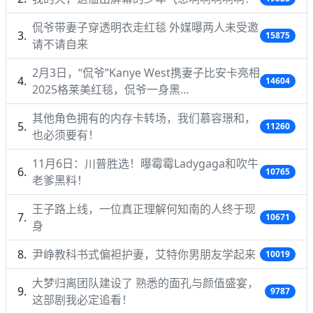
侃爷带妻子穿透明衣走红毯 外媒曝两人未受邀
15875
请不请自来
2月3日，“侃爷”Kanye West携妻子比安卡亮相
14604
2025格莱美红毯，侃爷一身黑…
其他角色拥有的内存卡转场，我们慕容璟和，
11260
也必须要有！
11月6日：川普胜选！曝霉霉Ladygaga和吹牛
10765
老爹黑料！
王子路上线，一位真正理解何知南的人终于现
10671
身
尹峥教科书式偏袒护妻，艾特你男朋友学起来
10019
大梦归离团队建设了 熟悉的面孔与颜值盛宴，
9787
这部剧我必定追看！