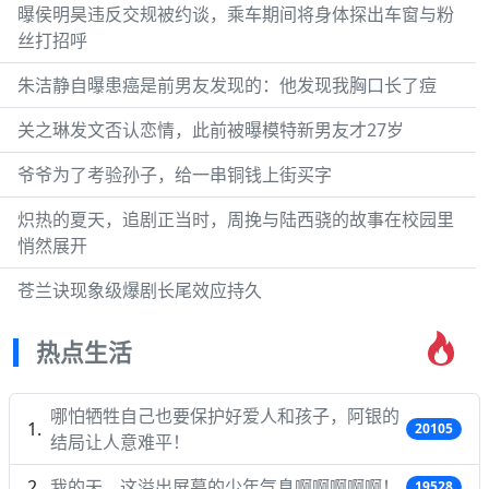
曝侯明昊违反交规被约谈，乘车期间将身体探出车窗与粉
丝打招呼
朱洁静自曝患癌是前男友发现的：他发现我胸口长了痘
关之琳发文否认恋情，此前被曝模特新男友才27岁
爷爷为了考验孙子，给一串铜钱上街买字
炽热的夏天，追剧正当时，周挽与陆西骁的故事在校园里
悄然展开
苍兰诀现象级爆剧长尾效应持久
热点生活
哪怕牺牲自己也要保护好爱人和孩子，阿银的
20105
结局让人意难平！
我的天，这溢出屏幕的少年气息啊啊啊啊啊！
19528