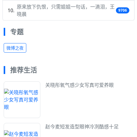
原来放下仇恨，只需姐姐一句话，一滴泪，王
9706
晓晨
专题
微博之夜
推荐生活
关晓彤氧气感少女写真可爱养眼
赵今麦短发造型眼神冷冽酷感十足