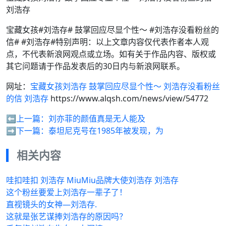
刘浩存
宝藏女孩#刘浩存# 鼓掌回应尽显个性～ #刘浩存没看粉丝的
信# #刘浩存#特别声明：以上文章内容仅代表作者本人观
点，不代表新浪网观点或立场。如有关于作品内容、版权或
其它问题请于作品发表后的30日内与新浪网联系。
网址：
宝藏女孩刘浩存 鼓掌回应尽显个性～ 刘浩存没看粉丝
的信 刘浩存
https://www.alqsh.com/news/view/54772
⬅️上一篇：
刘亦菲的颜值真是无人能及
➡️下一篇：
泰坦尼克号在1985年被发现，为
相关内容
哇扣哇扣 刘浩存 MiuMiu品牌大使刘浩存 刘浩存
这个粉丝要爱上刘浩存一辈子了！
直视镜头的女神—刘浩存.
这就是张艺谋捧刘浩存的原因吗？