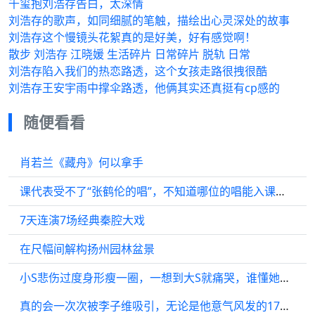
千玺抱刘浩存告白，太深情
刘浩存的歌声，如同细腻的笔触，描绘出心灵深处的故事
刘浩存这个慢镜头花絮真的是好美，好有感觉啊！
散步 刘浩存 江晓媛 生活碎片 日常碎片 脱轨 日常
刘浩存陷入我们的热恋路透，这个女孩走路很拽很酷
刘浩存王安宇雨中撑伞路透，他俩其实还真挺有cp感的
随便看看
肖若兰《藏舟》何以拿手
课代表受不了“张鹤伦的唱”，不知道哪位的唱能入课代表的法眼？
7天连演7场经典秦腔大戏
在尺幅间解构扬州园林盆景
小S悲伤过度身形瘦一圈，一想到大S就痛哭，谁懂她的崩溃和孤独？
真的会一次次被李子维吸引，无论是他意气风发的17岁，还是历经沧桑的中年模样