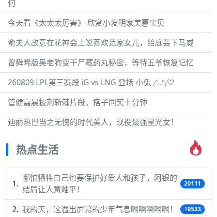
何
今天看《太太太厉害》 欣赏小发明家美惠宝贝
俞夫人故意在花神会上说喜欢范家女儿，给庭芸下马威
曾舜晞版吴老狗变干尸藏药丸秘密，等待五爷恢复记忆
260809 LPL第三赛段 iG vs LNG 登场 小兔 ₍ᐢ..ᐢ₎♡
管健嘉晨披荆斩棘片段，搭子同笑十分钟
迪丽热巴当之无愧的时代美人，现役最强星光女！
热点生活
哪怕牺牲自己也要保护好爱人和孩子，阿银的
20111
结局让人意难平！
我的天，这溢出屏幕的少年气息啊啊啊啊啊！
19533