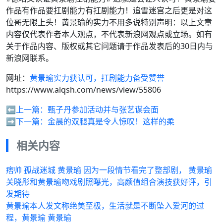
作品有作品要扛剧能力有扛剧能力！追雪迷宫之后更是对这
位哥无限上头！黄景瑜的实力不用多说特别声明：以上文章
内容仅代表作者本人观点，不代表新浪网观点或立场。如有
关于作品内容、版权或其它问题请于作品发表后的30日内与
新浪网联系。
网址：
黄景瑜实力获认可，扛剧能力备受赞誉
https://www.alqsh.com/news/view/55806
⬅️上一篇：
甄子丹参加活动并与张艺谋会面
➡️下一篇：
金晨的双腿真是令人惊叹！这样的柔
相关内容
痞帅 孤战迷城 黄景瑜 因为一段情节看完了整部剧， 黄景瑜
关晓彤和黄景瑜吻戏剧照曝光，高颜值组合演技获好评，引
发期待
黄景瑜本人发文称绝美至极，生活就是不断坠入爱河的过
程，黄景瑜 黄景瑜