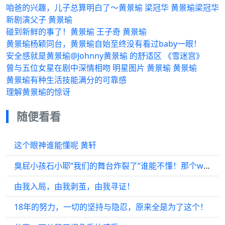
咱爸的兴趣，儿子总算明白了～黄景瑜 梁冠华 黄景瑜梁冠华
新剧演父子 黄景瑜
碰到新鲜的事了！黄景瑜 王子奇 黄景瑜
黄景瑜杨颖同台，黄景瑜自始至终没有看过baby一眼！
安全感就是黄景瑜@Johnny黄景瑜 的舒适区 《雪迷宫》
曾与五位女星在剧中深情相吻 明星图片 黄景瑜 黄景瑜
黄景瑜有种生活技能满分的可靠感
理解黄景瑜的惊讶
随便看看
这个眼神谁能懂呢 黄轩
臭屁小孩石小耶“我们的舞台炸裂了”谁能不懂！那个wink帅到没朋友！
由我入局，由我剥茧，由我寻证！
18年的努力，一切的坚持与隐忍，原来全是为了这个！