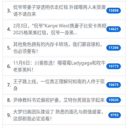
侃爷带妻子穿透明衣走红毯 外媒曝两人未受邀
15898
请不请自来
2月3日，“侃爷”Kanye West携妻子比安卡亮相
14621
2025格莱美红毯，侃爷一身黑…
其他角色拥有的内存卡转场，我们慕容璟和，
11266
也必须要有！
11月6日：川普胜选！曝霉霉Ladygaga和吹牛
10773
老爹黑料！
王子路上线，一位真正理解何知南的人终于现
10675
身
尹峥教科书式偏袒护妻，艾特你男朋友学起来
10026
大梦归离团队建设了 熟悉的面孔与颜值盛宴，
9793
这部剧我必定追看！