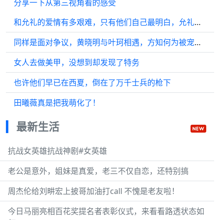
分享一下从第三视角看的感受
和允礼的爱情有多艰难，只有他们自己最明白，允礼为了甄嬛倾尽所有感动 爱情
同样是面对争议，黄晓明与叶珂相遇，方知何为被宠爱的无所畏惧
女人去做美甲，没想到却发现了特务
也许他们早已在西夏，倒在了万千士兵的枪下
田曦薇真是把我萌化了！
最新生活
抗战女英雄抗战神剧#女英雄
老公是意外，姐妹是真爱，老三不仅自恋，还特别搞
周杰伦给刘畊宏上披哥加油打call 不愧是老友啦！
今日马丽亮相百花奖提名者表彰仪式，来看看路透状态如