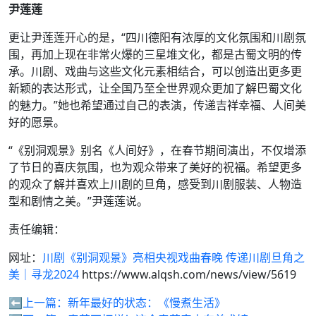
尹莲莲
更让尹莲莲开心的是，“四川德阳有浓厚的文化氛围和川剧氛
围，再加上现在非常火爆的三星堆文化，都是古蜀文明的传
承。川剧、戏曲与这些文化元素相结合，可以创造出更多更
新颖的表达形式，让全国乃至全世界观众更加了解巴蜀文化
的魅力。”她也希望通过自己的表演，传递吉祥幸福、人间美
好的愿景。
“《别洞观景》别名《人间好》，在春节期间演出，不仅增添
了节日的喜庆氛围，也为观众带来了美好的祝福。希望更多
的观众了解并喜欢上川剧的旦角，感受到川剧服装、人物造
型和剧情之美。”尹莲莲说。
责任编辑：
网址：
川剧《别洞观景》亮相央视戏曲春晚 传递川剧旦角之
美｜寻龙2024
https://www.alqsh.com/news/view/5619
⬅️上一篇：
新年最好的状态：《慢煮生活》