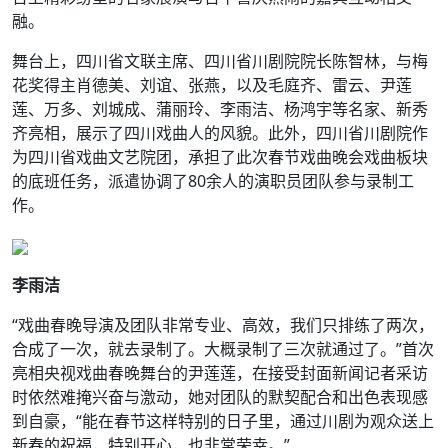
融。
舞台上，四川省文联主席、四川省川剧院院长陈智林，与梅
花奖得主肖德美、刘谊、张燕，以及毛庭齐、雷云、尹莲
莲、万多、刘城成、蒲丽玲、李雨洁、杨鸿宇等名家、新秀
齐亮相，展示了四川戏曲人的风貌。此外，四川省川剧院作
为四川省戏曲文艺院团，承担了此次春节戏曲晚会戏曲板块
的底班任务，派遣协调了80余人的演职员团队参与录制工
作。
李雨洁
“戏曲春晚导演及团队非常专业、高效，我们只排练了两次，
合成了一次，就去录制了。大概录制了三次就通过了。”首次
亮相央视戏曲春晚舞台的尹莲莲，在接受封面新闻记者采访
时依然难掩兴奋与激动，她对团队的默契配合和出色表现感
到自豪，“能在春节这样特别的日子里，通过川剧为观众送上
新春的祝福，特别开心，也非常荣幸。”