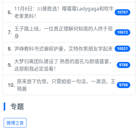
11月6日：川普胜选！曝霉霉Ladygaga和吹牛
10767
老爹黑料！
王子路上线，一位真正理解何知南的人终于现
10672
身
尹峥教科书式偏袒护妻，艾特你男朋友学起来
10021
大梦归离团队建设了 熟悉的面孔与颜值盛宴，
9788
这部剧我必定追看！
原来放下仇恨，只需姐姐一句话，一滴泪，王
9706
晓晨
专题
微博之夜