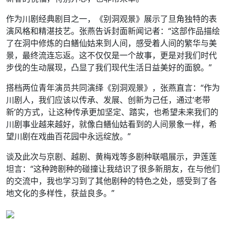
作为川剧经典剧目之一，《别洞观景》展示了旦角独特的表
演风格和精湛技艺。张燕告诉封面新闻记者：“这部作品描绘
了在洞中修炼的白鳝仙姑来到人间，感受着人间的繁华与美
景，最终流连忘返。这不仅仅是一个故事，更是对我们时代
步伐的生动展现，凸显了我们现代生活日益美好的面貌。”
搭档两位青年演员共同演绎《别洞观景》，张燕直言：“作为
川剧人，我们应该以传承、发展、创新为己任，通过‘老带
新’的方式，让这种传承更加坚定、踏实，也希望未来我们的
川剧事业越来越好，就像白鳝仙姑看到的人间景象一样，希
望川剧在戏曲百花园中永远绽放。”
谈及此次与京剧、越剧、黄梅戏等多剧种联唱展示，尹莲莲
坦言：“这种跨剧种的碰撞让我结识了很多新朋友，在与他们
的交流中，我也学习到了其他剧种的特色之处，感受到了各
地文化的多样性，获益良多。”