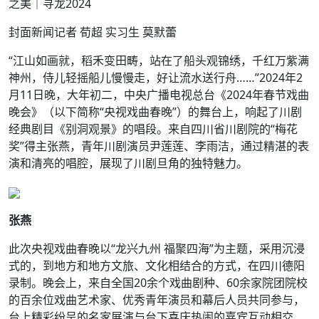
之美｜寻龙2024
封面新闻记者 荀超 实习生 莫默蕾
“江山如画就，稻禾变田畴，站在了船头观锦绣，千红万紫满
神州，侍儿轻摇船儿慢慢走，好让流水送行舟……”2024年2
月11日晚，大年初二，中央广播电视总台《2024年春节戏曲
晚会》（以下简称“央视戏曲春晚”）的舞台上，响起了川剧
经典剧目《别洞观景》的唱段。来自四川省川剧院的“梅花
奖”得主张燕，青年川剧演员尹莲莲、李雨洁，通过精湛的表
演和清亮的唱腔，展现了川剧旦角的独特魅力。
张燕
此次央视戏曲春晚以“龙兴九州 福聚四海”为主题，采用沉浸
式的，到地方和地方文旅、文化相结合的方式，在四川德阳
录制。晚会上，来自全国20余个戏曲剧种、60余家院团院校
的百余位戏曲艺术家、优秀青年演员和幕后人员共同参与，
台上精彩纷呈的名家展演与台下喜庆热闹的嘉宾互动相交