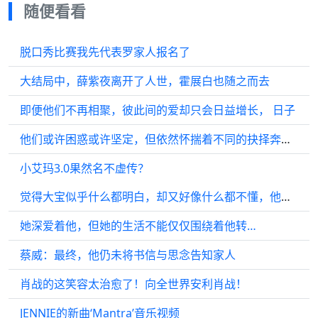
随便看看
脱口秀比赛我先代表罗家人报名了
大结局中，薛紫夜离开了人世，霍展白也随之而去
即便他们不再相聚，彼此间的爱却只会日益增长， 日子
他们或许困惑或许坚定，但依然怀揣着不同的抉择奔向各自的人生！
小艾玛3.0果然名不虚传？
觉得大宝似乎什么都明白，却又好像什么都不懂，他的神情显得有些酸楚…
她深爱着他，但她的生活不能仅仅围绕着他转…
蔡威：最终，他仍未将书信与思念告知家人
肖战的这笑容太治愈了！向全世界安利肖战！
JENNIE的新曲‘Mantra’音乐视频