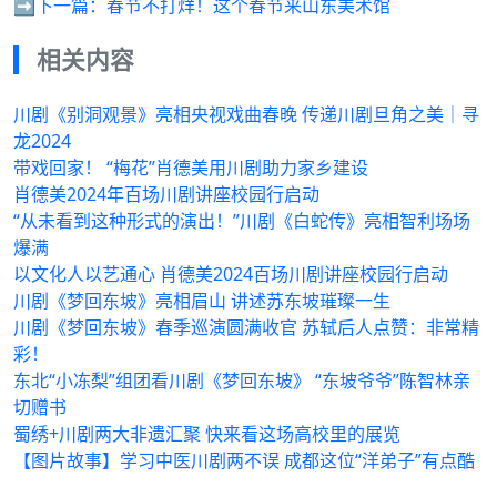
➡️下一篇：
春节不打烊！这个春节来山东美术馆
相关内容
川剧《别洞观景》亮相央视戏曲春晚 传递川剧旦角之美｜寻
龙2024
带戏回家！ “梅花”肖德美用川剧助力家乡建设
肖德美2024年百场川剧讲座校园行启动
“从未看到这种形式的演出！”川剧《白蛇传》亮相智利场场
爆满
以文化人以艺通心 肖德美2024百场川剧讲座校园行启动
川剧《梦回东坡》亮相眉山 讲述苏东坡璀璨一生
川剧《梦回东坡》春季巡演圆满收官 苏轼后人点赞：非常精
彩！
东北“小冻梨”组团看川剧《梦回东坡》 “东坡爷爷”陈智林亲
切赠书
蜀绣+川剧两大非遗汇聚 快来看这场高校里的展览
【图片故事】学习中医川剧两不误 成都这位“洋弟子”有点酷