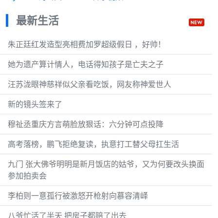
最新生活
朱正廷红发造型亮相费加罗超级假日 ，好帅！
她为遗产算计情人，电话得知孩子是亡夫之子
汪苏泷眼神慈祥似父亲看吃饭，网友称神爱世人
新的镜头签来了
穆祉丞重庆方言萌脸放狠话：六分钟可点投降
高考落榜，鹏飞拒绝复读，执意打工替父母扛生活
九门 张大佛爷明明是新月饭店的姑爷，又为何要改头换面
参加拍卖会
李柏则一意孤行被激怒开枪射向慕容清峄
八爷忙活了半天 把房子都赔了出去