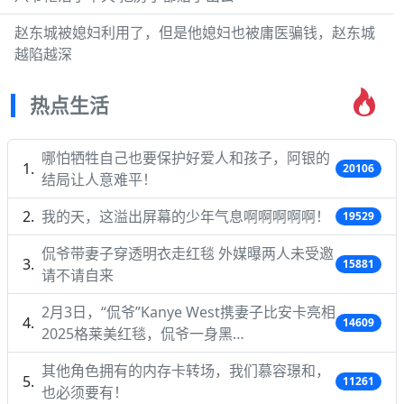
赵东城被媳妇利用了，但是他媳妇也被庸医骗钱，赵东城
越陷越深
热点生活
哪怕牺牲自己也要保护好爱人和孩子，阿银的
20106
结局让人意难平！
我的天，这溢出屏幕的少年气息啊啊啊啊啊！
19529
侃爷带妻子穿透明衣走红毯 外媒曝两人未受邀
15881
请不请自来
2月3日，“侃爷”Kanye West携妻子比安卡亮相
14609
2025格莱美红毯，侃爷一身黑…
其他角色拥有的内存卡转场，我们慕容璟和，
11261
也必须要有！