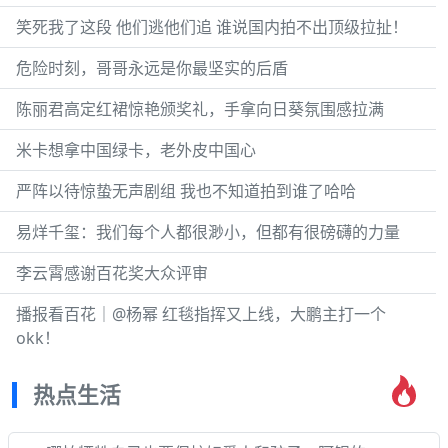
笑死我了这段 他们逃他们追 谁说国内拍不出顶级拉扯！
危险时刻，哥哥永远是你最坚实的后盾
陈丽君高定红裙惊艳颁奖礼，手拿向日葵氛围感拉满
米卡想拿中国绿卡，老外皮中国心
严阵以待惊蛰无声剧组 我也不知道拍到谁了哈哈
易烊千玺：我们每个人都很渺小，但都有很磅礴的力量
李云霄感谢百花奖大众评审
播报看百花｜@杨幂 红毯指挥又上线，大鹏主打一个
okk！
热点生活