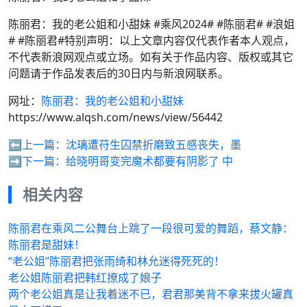
陈丽君：我的老公姐和小甜妹 #乘风2024# #陈丽君# #浪姐
# #陈丽君#特别声明：以上文章内容仅代表作者本人观点，
不代表新浪网观点或立场。如有关于作品内容、版权或其它
问题请于作品发表后的30日内与新浪网联系。
网址：
陈丽君：我的老公姐和小甜妹
https://www.alqsh.com/news/view/56442
⬅️上一篇：
沈璃遭苻生囚禁折磨致五感丧失，墨
➡️下一篇：
给晓明哥变完魔术都要有阴影了 中
相关内容
陈丽君在乘风二公舞台上跳了一段很可爱的舞蹈，蔡文静：
陈丽君是甜妹！
“老公姐”陈丽君把张雨绮和林允迷得死死的！
老公姐陈丽君把韩红撩成了娘子
两个老公姐真是让我着迷不已，君君那美背不拿来拔火罐真