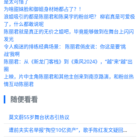
是太可惜了
为啥甜妹脸和御姐身材她都占了？！
浪姐吸引的都是陈丽君和陈昊宇的粉丝吧？ 柳岩真是可爱极
了，什么都敢说呢
陈丽君就是真正的无价之姐吧，毕竟能够做到在舞台上闪闪
发光
令人痴迷的排练经典场景： 陈丽君俏皮说：你这是要‘挑
战’我啊
陈丽君：从《新龙门客栈》到《乘风2024》，“越”来“越”出
圈
上映，片中主角陈丽君和其他主创来到南京路演，和粉丝热
情互动陈丽君
随便看看
莫文蔚55岁舞台状态引热议
遭前夫实名举报“掏空10亿资产”，歌手陈红发文疑回应前夫控诉