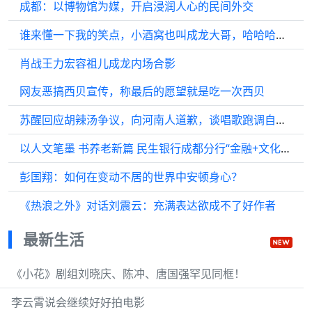
成都：以博物馆为媒，开启浸润人心的民间外交
谁来懂一下我的笑点，小酒窝也叫成龙大哥，哈哈哈哈太可爱了
肖战王力宏容祖儿成龙内场合影
网友恶搞西贝宣传，称最后的愿望就是吃一次西贝
苏醒回应胡辣汤争议，向河南人道歉，谈唱歌跑调自己都忍不住笑了
以人文笔墨 书养老新篇 民生银行成都分行“金融+文化”提升养老金融服务新温度
彭国翔：如何在变动不居的世界中安顿身心？
《热浪之外》对话刘震云：充满表达欲成不了好作者
最新生活
《小花》剧组刘晓庆、陈冲、唐国强罕见同框！
李云霄说会继续好好拍电影