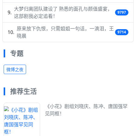
大梦归离团队建设了 熟悉的面孔与颜值盛宴，
9797
这部剧我必定追看！
原来放下仇恨，只需姐姐一句话，一滴泪，王
9714
晓晨
专题
微博之夜
推荐生活
《小花》剧组刘晓庆、陈冲、唐国强罕
见同框！