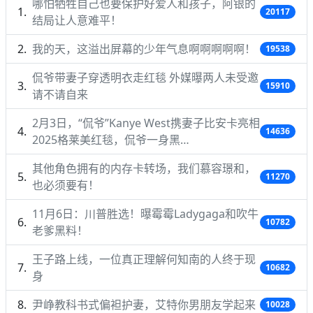
哪怕牺牲自己也要保护好爱人和孩子，阿银的
20117
结局让人意难平！
我的天，这溢出屏幕的少年气息啊啊啊啊啊！
19538
侃爷带妻子穿透明衣走红毯 外媒曝两人未受邀
15910
请不请自来
2月3日，“侃爷”Kanye West携妻子比安卡亮相
14636
2025格莱美红毯，侃爷一身黑…
其他角色拥有的内存卡转场，我们慕容璟和，
11270
也必须要有！
11月6日：川普胜选！曝霉霉Ladygaga和吹牛
10782
老爹黑料！
王子路上线，一位真正理解何知南的人终于现
10682
身
尹峥教科书式偏袒护妻，艾特你男朋友学起来
10028