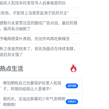
劫杀人犯找车时发现寻人启事竟是同伙
唯有他，才配得上当我苍盐海子民的月主”
德勒与女星赞达亚的酷炫广告对战，最后的镜
，画风有点幽默了
予曦两根菜叶真相，先炫炸鸡再吃麻辣烫
新之夜虽然结束了，但名场面还在持续发酵，
波后劲太强了
热点生活
哪怕牺牲自己也要保护好爱人和孩
20109
子，阿银的结局让人意难平！
我的天，这溢出屏幕的少年气息啊啊
19531
啊啊啊！