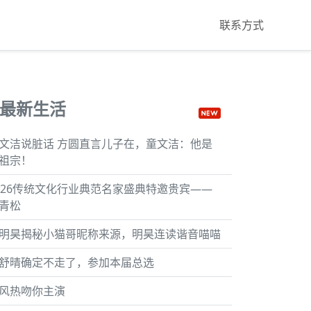
联系方式
最新生活
文洁说脏话 方圆直言儿子在，童文洁：他是
祖宗！
026传统文化行业典范名家盛典特邀贵宾——
青松
明昊揭秘小猫哥昵称来源，明昊连读谐音喵喵
舒晴确定不走了，参加本届总选
风热吻你主演