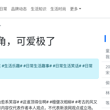
日常
品牌动态
生活知识
生活时尚
更多
了
角，可爱极了
童
我
生活乐趣# #日常生活趣事# #日常生活笑话# #日常
2
宋
侯
林
愈系笑容# #这谁顶得住啊# #檀健次相柳# #考古的风又
等
文章内容仅代表作者本人观点，不代表新浪网观点或立场。