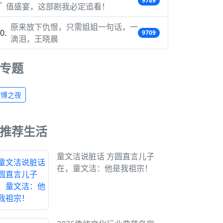
9789
值盛宴，这部剧我必定追看！
原来放下仇恨，只需姐姐一句话，一
9709
滴泪，王晓晨
专题
微博之夜
推荐生活
童文洁说脏话 方圆直言儿子
在，童文洁：他是我祖宗！