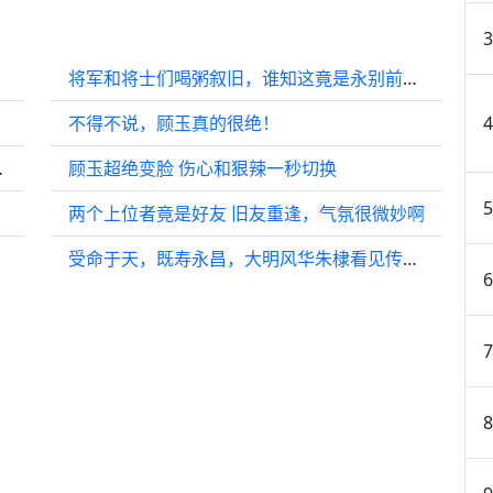
将军和将士们喝粥叙旧，谁知这竟是永别前的最后一面！
不得不说，顾玉真的很绝！
互动产生落差感
顾玉超绝变脸 伤心和狠辣一秒切换
两个上位者竟是好友 旧友重逢，气氛很微妙啊
受命于天，既寿永昌，大明风华朱棣看见传国玉玺