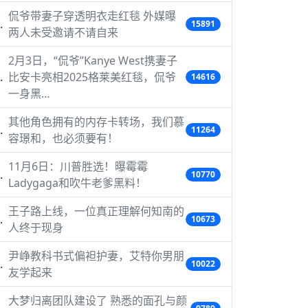
侃爷带妻子穿透明衣走红毯 外媒曝
15891
两人未受邀请不请自来
2月3日，“侃爷”Kanye West携妻子
比安卡亮相2025格莱美红毯，侃爷
14616
一身黑…
其他角色拥有的内存卡转场，我们慕
11264
容璟和，也必须要有！
11月6日：川普胜选！曝霉霉
10770
Ladygaga和吹牛老爹黑料！
王子路上线，一位真正理解何知南的
10673
人终于现身
尹峥教科书式偏袒护妻，艾特你男朋
10022
友学起来
大梦归离团队建设了 熟悉的面孔与颜