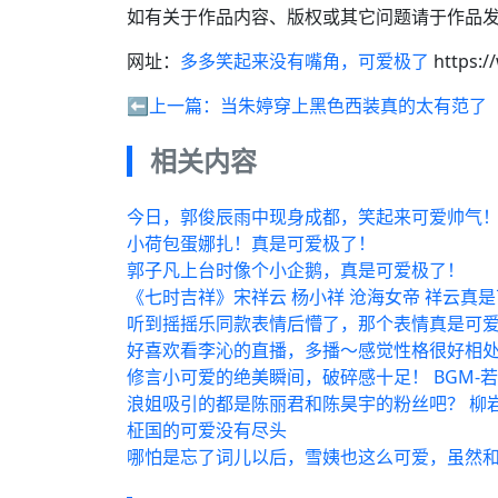
如有关于作品内容、版权或其它问题请于作品发
网址：
多多笑起来没有嘴角，可爱极了
https:/
⬅️上一篇：
当朱婷穿上黑色西装真的太有范了
相关内容
今日，郭俊辰雨中现身成都，笑起来可爱帅气
小荷包蛋娜扎！真是可爱极了！
郭子凡上台时像个小企鹅，真是可爱极了！
《七时吉祥》宋祥云 杨小祥 沧海女帝 祥云真
听到摇摇乐同款表情后懵了，那个表情真是可爱
好喜欢看李沁的直播，多播～感觉性格很好相
修言小可爱的绝美瞬间，破碎感十足！ BGM-
浪姐吸引的都是陈丽君和陈昊宇的粉丝吧？ 柳
柾国的可爱没有尽头
哪怕是忘了词儿以后，雪姨也这么可爱，虽然和