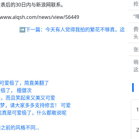
抢
表后的30日内与新浪网联系。
“
/www.alqsh.com/news/view/56449
费
➡️下一篇：
今天有人觉得我拍的繁花不够真，这
头
张
！
萌
这
是可爱极了，简直美翻了
极了， 檀健次
处，而且笑起来又美又可爱
若梦，请大家多多支持修言！ 可爱
岩真是可爱极了，什么都敢说呢
之前的风格不同…