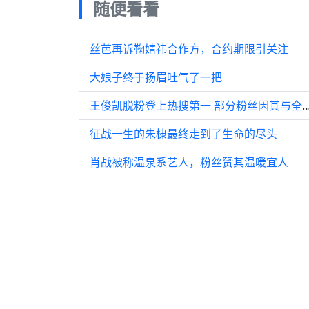
随便看看
丝芭再诉鞠婧祎合作方，合约期限引关注
大娘子终于扬眉吐气了一把
王俊凯脱粉登上热搜第一 部分粉丝因其与全红婵
征战一生的朱棣最终走到了生命的尽头
肖战被称温泉系艺人，粉丝赞其温暖宜人