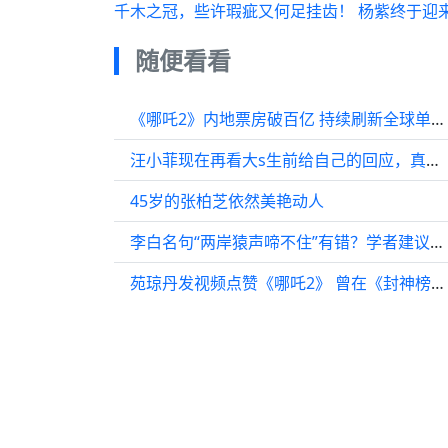
千木之冠，些许瑕疵又何足挂齿！ 杨紫终于迎
随便看看
《哪吒2》内地票房破百亿 持续刷新全球单一市场票房纪录
汪小菲现在再看大s生前给自己的回应，真的不会难受吗
45岁的张柏芝依然美艳动人
李白名句“两岸猿声啼不住”有错？学者建议改一字，看看有道理吗
苑琼丹发视频点赞《哪吒2》 曾在《封神榜》中饰演殷十娘