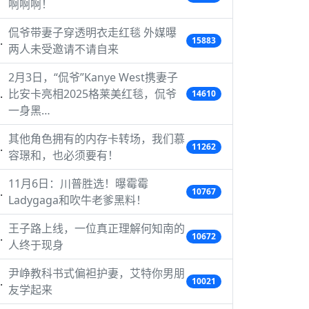
啊啊啊！
侃爷带妻子穿透明衣走红毯 外媒曝
15883
两人未受邀请不请自来
2月3日，“侃爷”Kanye West携妻子
比安卡亮相2025格莱美红毯，侃爷
14610
一身黑…
其他角色拥有的内存卡转场，我们慕
11262
容璟和，也必须要有！
11月6日：川普胜选！曝霉霉
10767
Ladygaga和吹牛老爹黑料！
王子路上线，一位真正理解何知南的
10672
人终于现身
尹峥教科书式偏袒护妻，艾特你男朋
10021
友学起来