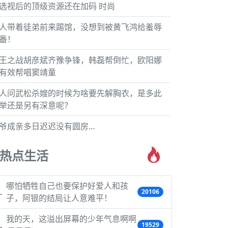
选视后的顶级资源还在加码 时尚
人带着徒弟前来踢馆，没想到被黄飞鸿给羞辱
番！
王之战胡彦斌齐豫争锋，韩磊帮倒忙，欧阳娜
有效帮唱窦靖童
人问武松杀嫂的时候为啥要先解胸衣，是多此
举还是另有深意呢？
爷成亲多日迟迟没有圆房…
热点生活
哪怕牺牲自己也要保护好爱人和孩
20106
子，阿银的结局让人意难平！
我的天，这溢出屏幕的少年气息啊啊
19529