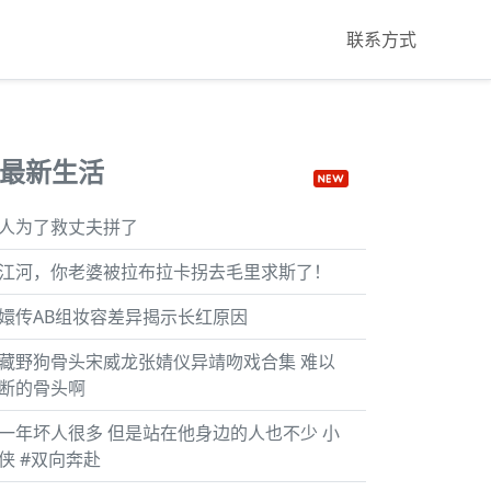
联系方式
最新生活
人为了救丈夫拼了
江河，你老婆被拉布拉卡拐去毛里求斯了！
嬛传AB组妆容差异揭示长红原因
藏野狗骨头宋威龙张婧仪异靖吻戏合集 难以
断的骨头啊
一年坏人很多 但是站在他身边的人也不少 小
侠 #双向奔赴