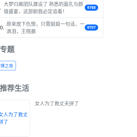
大梦归离团队建设了 熟悉的面孔与颜
9788
值盛宴，这部剧我必定追看！
原来放下仇恨，只需姐姐一句话，一
9707
滴泪，王晓晨
专题
微博之夜
推荐生活
女人为了救丈夫拼了