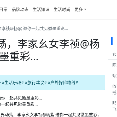
日常
品牌动态
生活知识
生活时尚
更多
李祯@杨紫 邀你一起共见徽墨重彩…
荡，李家幺女李祯@杨
墨重彩…
女
陈
甄
生活乐趣# #旅行建议# #户外探险路线#
收
戒
那
你一起共见徽墨重彩…
飞
，墨界动荡，李家幺女李祯@杨紫 邀你一起共见徽墨重彩，