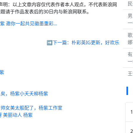
民
别声明：以上文章内容仅代表作者本人观点，不代表新浪网
题请于作品发表后的30日内与新浪网联系。
男
一
紫 邀你一起共见徽墨重彩…
歌
娜
➡️下一篇：
朴彩英IG更新，好欢乐
有
一
紫
王
！
足矣，杨紫小夭夭柳杨紫
男帅女美太般配了，杨紫工作室
 美丽动人 杨紫