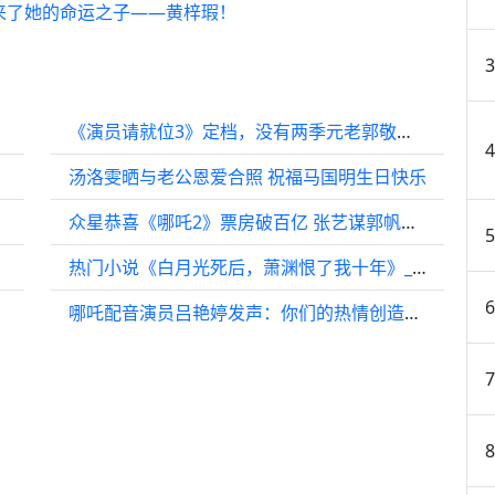
来了她的命运之子——黄梓瑕！
《演员请就位3》定档，没有两季元老郭敬明，来了新导师章子怡
汤洛雯晒与老公恩爱合照 祝福马国明生日快乐
众星恭喜《哪吒2》票房破百亿 张艺谋郭帆等人发文祝贺
热门小说《白月光死后，萧渊恨了我十年》_萧渊苏郁
哪吒配音演员吕艳婷发声：你们的热情创造了属于中国人自己的奇迹