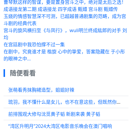
曹琴默这样的智谋，要是置身宫斗之中，绝对是太后之选！
成语接龙第二期 成语接龙 四字成语 甄嬛 宫斗剧 甄嬛传
玉娆的情感智慧深不可测，已超越普通剧集的范畴，成为宫
斗剧的经典代表
宫斗的旋风横扫至《与凤行》，wuli明兰终成紘郎的对手 刘
均
在宫廷剧中我恐怕撑不过一集
在剧中，究竟谁才是 楷旋 心中的挚爱，答案隐藏在 于小彤
的眼神之中…
随便看看
张萌看秀抹胸裙造型，姐姐好辣
琉羽，我不懂什么是女儿，也不在意这些，但既然你喜欢，我也会保护她
前排围观大修勾沈觅黄子韬 新剧来袭 黄子韬
“湾区升明月”2024大湾区电影音乐晚会在澳门唱响