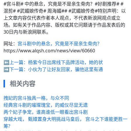
#宫斗剧# 中的悬念，究竟是不是亲生骨肉？#好剧推荐# #
混剪# #武媚娘传奇# 周海媚## #武媚娘传奇#特别声明：以
上文章内容仅代表作者本人观点，不代表新浪网观点或立
场。如有关于作品内容、版权或其它问题请于作品发表后的
30日内与新浪网联系。
网址：
宫斗剧中的悬念，究竟是不是亲生骨肉？
https://www.alqsh.com/news/view/60660
⬅️上一篇：
杨紫今日出席线下品牌活动，她的状
➡️下一篇：
小伙为了让好友回家，骗他这里有通
相关内容
拽妃的宫斗独具一格，与众不同
经典宫斗剧的璀璨瑰宝，的威仪尽显无遗
两个妃子争宠，谁高谁低一眼看出宫斗剧
穿越大戏， 甄嬛置身大明挑战马皇后， 宫斗之下谁能更胜一
筹?