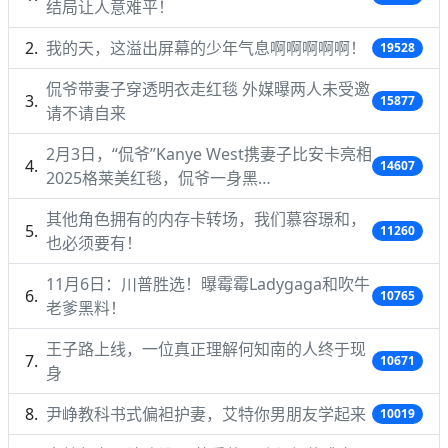
结局让人意难平！
我的天，这溢出屏幕的少年气息啊啊啊啊啊！
19528
侃爷带妻子穿透明衣走红毯 外媒曝两人未受邀
15877
请不请自来
2月3日，“侃爷”Kanye West携妻子比安卡亮相
14607
2025格莱美红毯，侃爷一身黑…
其他角色拥有的内存卡转场，我们慕容璟和，
11260
也必须要有！
11月6日：川普胜选！曝霉霉Ladygaga和吹牛
10765
老爹黑料！
王子路上线，一位真正理解何知南的人终于现
10671
身
尹峥教科书式偏袒护妻，艾特你男朋友学起来
10019