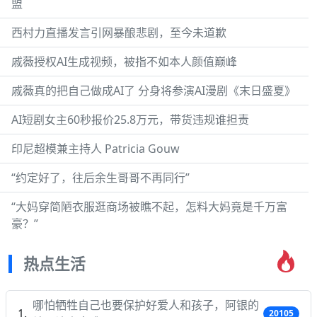
盟
西村力直播发言引网暴酿悲剧，至今未道歉
戚薇授权AI生成视频，被指不如本人颜值巅峰
戚薇真的把自己做成AI了 分身将参演AI漫剧《末日盛夏》
AI短剧女主60秒报价25.8万元，带货违规谁担责
印尼超模兼主持人 Patricia Gouw
“约定好了，往后余生哥哥不再同行”
“大妈穿简陋衣服逛商场被瞧不起，怎料大妈竟是千万富
豪？”
热点生活
哪怕牺牲自己也要保护好爱人和孩子，阿银的
20105