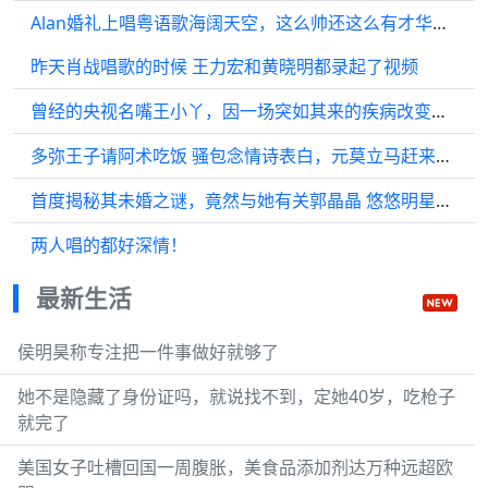
Alan婚礼上唱粤语歌海阔天空，这么帅还这么有才华，好感动！
昨天肖战唱歌的时候 王力宏和黄晓明都录起了视频
曾经的央视名嘴王小丫，因一场突如其来的疾病改变了她的人生命运
多弥王子请阿术吃饭 骚包念情诗表白，元莫立马赶来搅局
首度揭秘其未婚之谜，竟然与她有关郭晶晶 悠悠明星优选 明星
两人唱的都好深情！
最新生活
侯明昊称专注把一件事做好就够了
她不是隐藏了身份证吗，就说找不到，定她40岁，吃枪子
就完了
美国女子吐槽回国一周腹胀，美食品添加剂达万种远超欧