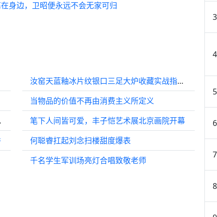
慈在身边，卫昭便永远不会无家可归
汝窑天蓝釉冰片纹银口三足大炉收藏实战指南：热门品种、鉴定技巧与市场避坑全解析
当物品的价值不再由消费主义所定义
法务团队介入
笔下人间皆可爱，丰子恺艺术展北京画院开幕
秀
何聪睿扛起刘念扫楼甜度爆表
千名学生军训场亮灯合唱致敬老师