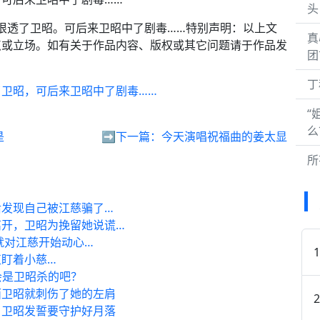
头
她恨透了卫昭。可后来卫昭中了剧毒……特别声明：以上文
真
点或立场。如有关于作品内容、版权或其它问题请于作品发
团
丁
卫昭，可后来卫昭中了剧毒……
“
么
是
➡️下一篇：
今天演唱祝福曲的姜太显
所
发现自己被江慈骗了…
离开，卫昭为挽留她说谎…
就对江慈开始动心…
盯着小慈…
不会是卫昭杀的吧？
面卫昭就刺伤了她的左肩
，卫昭发誓要守护好月落