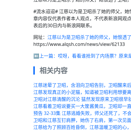
#流水迢迢# 江慈以为是卫昭杀了她的师父，
章内容仅代表作者本人观点，不代表新浪网观
表后的30日内与新浪网联系。
网址：
江慈以为是卫昭杀了她的师父，她恨透了
https://www.alqsh.com/news/view/62133
⬅️上一篇：
哎呀，看看谁抢到了内场票？原来
相关内容
江慈迷晕了卫昭，含泪向卫昭告别，卫昭醒来后
江慈发现真正的小泥猫，知道被卫昭利用想要
卫昭对江慈清醒的沉沦 猛然发现原来卫昭很早
江慈看着卫昭说要买一大筐酱黄瓜，卫昭却一直
预告 32-33集 江慈逃婚失败，师父还死了，
卫昭和江慈互钉肩胛，她伤了右肩，第一次见
江慈给为了照顾百姓昏倒，江慈温暖卫昭的心