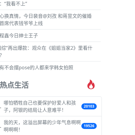
：“我看不上”
心换真情，今日裴音@刘孜 和蒋昱文的催婚
首席代表钱爷爷上线
程鑫今日绅士王子
姐综”再出爆款：观众在《姐姐当家2》里看什
？
有不会摆pose的人都来学韩女拍照
热点生活
哪怕牺牲自己也要保护好爱人和孩
20103
子，阿银的结局让人意难平！
我的天，这溢出屏幕的少年气息啊啊
19526
啊啊啊！