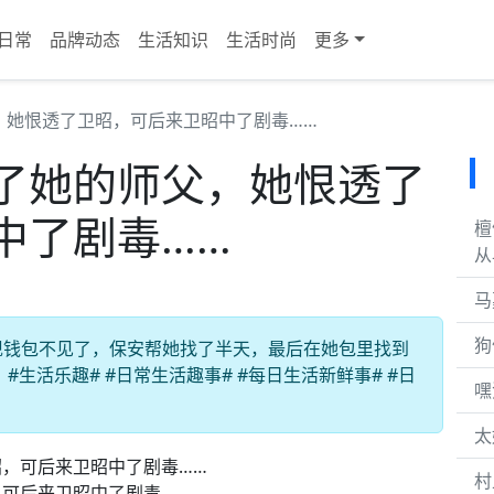
日常
品牌动态
生活知识
生活时尚
更多
，她恨透了卫昭，可后来卫昭中了剧毒……
了她的师父，她恨透了
中了剧毒……
檀
从
马
狗
现钱包不见了，保安帮她找了半天，最后在她包里找到
生活乐趣# #日常生活趣事# #每日生活新鲜事# #日
嘿
太
村
可后来卫昭中了剧毒……