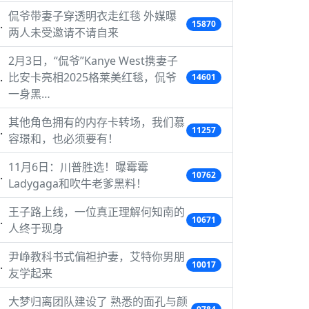
侃爷带妻子穿透明衣走红毯 外媒曝
15870
两人未受邀请不请自来
2月3日，“侃爷”Kanye West携妻子
比安卡亮相2025格莱美红毯，侃爷
14601
一身黑…
其他角色拥有的内存卡转场，我们慕
11257
容璟和，也必须要有！
11月6日：川普胜选！曝霉霉
10762
Ladygaga和吹牛老爹黑料！
王子路上线，一位真正理解何知南的
10671
人终于现身
尹峥教科书式偏袒护妻，艾特你男朋
10017
友学起来
大梦归离团队建设了 熟悉的面孔与颜