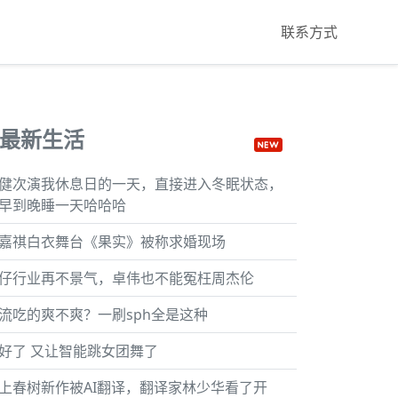
联系方式
最新生活
健次演我休息日的一天，直接进入冬眠状态，
早到晚睡一天哈哈哈
嘉祺白衣舞台《果实》被称求婚现场
仔行业再不景气，卓伟也不能冤枉周杰伦
流吃的爽不爽？一刷sph全是这种
好了 又让智能跳女团舞了
上春树新作被AI翻译，翻译家林少华看了开