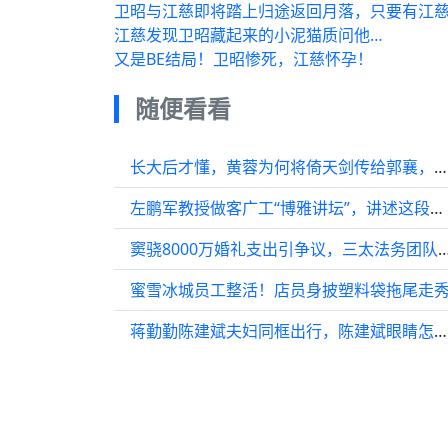
卫昭与江慈即将踏上归途返回月落，只要有江
江慈发现卫昭藏起来的小泥猫质问他…
又是BE结局！卫昭惨死，江慈怀孕！
随便看看
长大后才懂，黄蓉为何将倚天剑传给郭襄，并没有传给最疼爱的郭芙
左鹏军教授做客广工“博雅讲坛”，讲述这段岭南文化记忆……
窦骁8000万婚礼支出引争议，三太
蜜雪冰城员工整活！店员身披塑料袋拖尾走
蒋勤勤陈建斌夫妇同框出行，陈建斌眼睛怎么受伤了