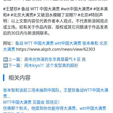
#王楚钦# 备战 WTT 中国大满贯 #wtt中国大满贯# #张本美
和# #北京大满贯# 又被泪水模糊了双眼?? #北京#特别声
明：以上文章内容仅代表作者本人观点，不代表新浪网观点
或立场。如有关于作品内容、版权或其它问题请于作品发表
后的30日内与新浪网联系。
网址：
备战 WTT 中国大满贯 wtt中国大满贯 张本美和 北京
大满贯
https://www.alqsh.com/news/view/62303
⬅️上一篇：
高伟光饰演的东华真是霸气十足 高
➡️下一篇：
闹木kiyo?！这个发型真的超好
相关内容
张本智和谈前三场未抽到中国队，王楚钦备战WTT中国大满
贯…
WTT中国大满贯 见面会 现场见！
仿佛那个秋天，他提到你也能夺得大满贯，wtt中国大满贯