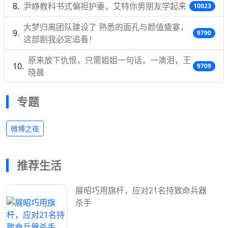
尹峥教科书式偏袒护妻，艾特你男朋友学起来
10023
大梦归离团队建设了 熟悉的面孔与颜值盛宴，
9790
这部剧我必定追看！
原来放下仇恨，只需姐姐一句话，一滴泪，王
9709
晓晨
专题
微博之夜
推荐生活
展昭巧用旗杆，应对21名持致命兵器
杀手