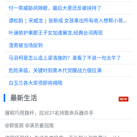
付一笑威胁凤随歌，最后大意还反被挟持了
谭松韵 | 宋威龙 | 张新成 女孩拿出所有收入想帮小哥，谁知却被拒之门外
叶澜依护果郡王子女加速屠龙,经典台词再现
渣男被当场捉到
马浴柯是怎么追上梁洛施的？谁看了不说一句太牛了
危险来临，关键时刻黑木代觉醒战力值拉满
白玉兰各大奖项即将揭晓
最新生活
展昭巧用旗杆，应对21名持致命兵器杀手
@郭俊辰 @演员姜冠南