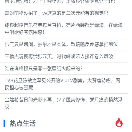
修罗场现场！为了争夺杨紫，王弘毅让张晚意让一让！
窝对萌物没招了，vv这真的是三次元能有的视觉吗
成毅超酷音乐盛典舞台直拍，亮片西装都是绿海，在绿海
中唱歌好有氛围感！
帅气只是瞬间，抽象才是本体，敖瑞鹏反差感拿捏到位
王橹杰玩梗再涉张元英，时代峰峻艺人接连卷入风波
谁在说橹穆只是靠一张壁纸火起来的？
TVB花旦陈敏之罕见公开追ViuTV剧集，大赞唐诗咏，网
民担心被雪藏
金建希昔日的光彩不再，少了医美修饰，岁月痕迹悄然浮
现
热点生活