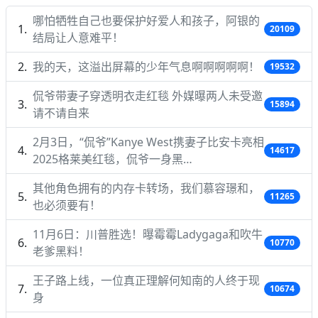
哪怕牺牲自己也要保护好爱人和孩子，阿银的
20109
结局让人意难平！
我的天，这溢出屏幕的少年气息啊啊啊啊啊！
19532
侃爷带妻子穿透明衣走红毯 外媒曝两人未受邀
15894
请不请自来
2月3日，“侃爷”Kanye West携妻子比安卡亮相
14617
2025格莱美红毯，侃爷一身黑…
其他角色拥有的内存卡转场，我们慕容璟和，
11265
也必须要有！
11月6日：川普胜选！曝霉霉Ladygaga和吹牛
10770
老爹黑料！
王子路上线，一位真正理解何知南的人终于现
10674
身