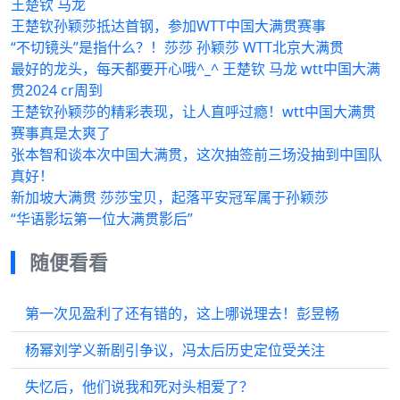
王楚钦 马龙
王楚钦孙颖莎抵达首钢，参加WTT中国大满贯赛事
“不切镜头”是指什么？！莎莎 孙颖莎 WTT北京大满贯
最好的龙头，每天都要开心哦^_^ 王楚钦 马龙 wtt中国大满
贯2024 cr周到
王楚钦孙颖莎的精彩表现，让人直呼过瘾！wtt中国大满贯
赛事真是太爽了
张本智和谈本次中国大满贯，这次抽签前三场没抽到中国队
真好！
新加坡大满贯 莎莎宝贝，起落平安冠军属于孙颖莎
“华语影坛第一位大满贯影后”
随便看看
第一次见盈利了还有错的，这上哪说理去！彭昱畅
杨幂刘学义新剧引争议，冯太后历史定位受关注
失忆后，他们说我和死对头相爱了？