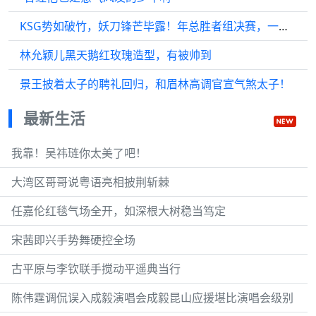
KSG势如破竹，妖刀锋芒毕露！年总胜者组决赛，一骑绝尘，LGDNBW难挡其锋。 妖刀剑指冠军，这势头，简直让人屏息！
林允颖儿黑天鹅红玫瑰造型，有被帅到
景王披着太子的聘礼回归，和眉林高调官宣气煞太子！
最新生活
我靠！吴祎琏你太美了吧！
大湾区哥哥说粤语亮相披荆斩棘
任嘉伦红毯气场全开，如深根大树稳当笃定
宋茜即兴手势舞硬控全场
古平原与李钦联手搅动平遥典当行
陈伟霆调侃误入成毅演唱会成毅昆山应援堪比演唱会级别