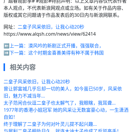
厂踏春观影季# #观影#特别声明：以上文章内容仅代表作者
本人观点，不代表新浪网观点或立场。如有关于作品内容、
版权或其它问题请于作品发表后的30日内与新浪网联系。
网址：
二皇子风采依旧，让我心动20秒
https://www.alqsh.com/news/view/62414
⬅️上一篇：
漠风吟的新剧正式开播，强强联合，
➡️下一篇：
这个时期金喜善美得有种不属于韩国
相关内容
二皇子风采依旧，让我心动20秒
曾让郭富城几乎忘却一切的美人，如今虽已50岁，风采依
旧，魅力不减当年…
太子范闲合伙逗二皇子也太解气了，我眼瞎，我耳聋…
1977年的香港小姐冠军 她的风采让无数富豪心动，一生潇洒
自如！
终于理解了二皇子为何对叶灵儿提不起兴趣…
与犀利二皇子相处日久，就连木讷太子也成了反驳高手！