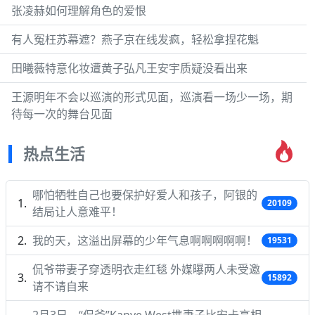
张凌赫如何理解角色的爱恨
有人冤枉苏幕遮？燕子京在线发疯，轻松拿捏花魁
田曦薇特意化妆遭黄子弘凡王安宇质疑没看出来
王源明年不会以巡演的形式见面，巡演看一场少一场，期
待每一次的舞台见面
热点生活
哪怕牺牲自己也要保护好爱人和孩子，阿银的
20109
结局让人意难平！
我的天，这溢出屏幕的少年气息啊啊啊啊啊！
19531
侃爷带妻子穿透明衣走红毯 外媒曝两人未受邀
15892
请不请自来
2月3日，“侃爷”Kanye West携妻子比安卡亮相