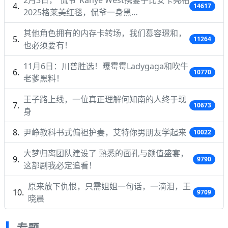
14617
2025格莱美红毯，侃爷一身黑…
其他角色拥有的内存卡转场，我们慕容璟和，
11264
也必须要有！
11月6日：川普胜选！曝霉霉Ladygaga和吹牛
10770
老爹黑料！
王子路上线，一位真正理解何知南的人终于现
10673
身
尹峥教科书式偏袒护妻，艾特你男朋友学起来
10022
大梦归离团队建设了 熟悉的面孔与颜值盛宴，
9790
这部剧我必定追看！
原来放下仇恨，只需姐姐一句话，一滴泪，王
9709
晓晨
专题