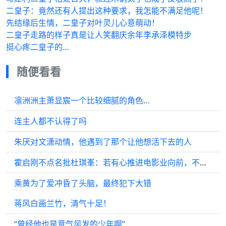
二皇子：竟然还有人提出这种要求，我怎能不满足他呢！
先结缘后生情，二皇子对叶灵儿心意萌动！
二皇子走路的样子真是让人笑翻庆余年李承泽模特步
挺心疼二皇子的…
随便看看
凛洲洲主萧显宸一个比较细腻的角色…
连主人都不认得了吗
朱厌对文潇动情，他遇到了那个让他想活下去的人
霍启刚不点名批杜琪峯：若有心推进电影业向前，不应在外媒唱衰香港
乘黄为了爱冲昏了头脑，最终犯下大错
蒋风白画兰竹，清气十足！
“曾经他也是意气风发的少年啊”