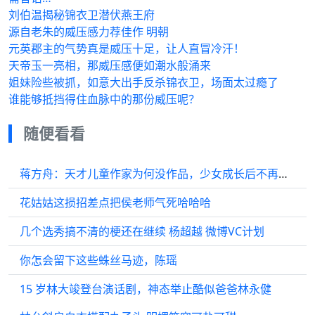
刘伯温揭秘锦衣卫潜伏燕王府
源自老朱的威压感力荐佳作 明朝
元英郡主的气势真是威压十足，让人直冒冷汗！
天帝玉一亮相，那威压感便如潮水般涌来
姐妹险些被抓，如意大出手反杀锦衣卫，场面太过瘾了
谁能够抵挡得住血脉中的那份威压呢？
随便看看
蒋方舟：天才儿童作家为何没作品，少女成长后不再年轻？
花姑姑这损招差点把侯老师气死哈哈哈
几个选秀搞不清的梗还在继续 杨超越 微博VC计划
你怎会留下这些蛛丝马迹，陈瑶
15 岁林大竣登台演话剧，神态举止酷似爸爸林永健