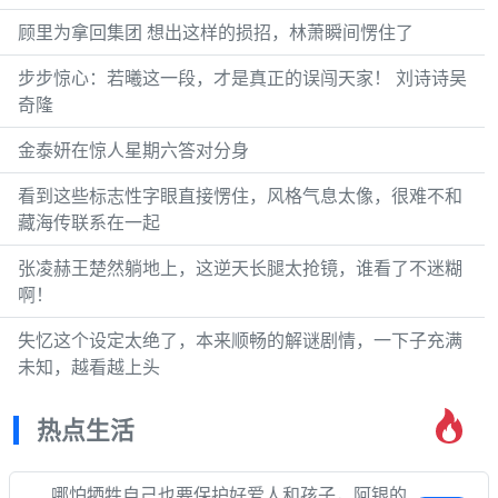
顾里为拿回集团 想出这样的损招，林萧瞬间愣住了
步步惊心：若曦这一段，才是真正的误闯天家！ 刘诗诗吴
奇隆
金泰妍在惊人星期六答对分身
看到这些标志性字眼直接愣住，风格气息太像，很难不和
藏海传联系在一起
张凌赫王楚然躺地上，这逆天长腿太抢镜，谁看了不迷糊
啊！
失忆这个设定太绝了，本来顺畅的解谜剧情，一下子充满
未知，越看越上头
热点生活
哪怕牺牲自己也要保护好爱人和孩子，阿银的