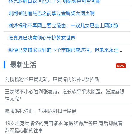
林允斜肩白衣搭配丸子头 明媚笑容可盐可甜
刚刷到迪丽热巴之前拿过金鹰奖大满贯啊
刘烨揭秘不再网上耍宝缘由：一双儿女已会上网浏览
张真源已决意倾心守护梦女世界
纵使马嘉祺宋亚轩的下个学期已成过往，但未来永远在前方铺展
最新生活
刘扬扬粉丝应援更新，应援棒内饰补U及招新
王楚然不小心碰到张凌赫，道歉软乎乎太腻歪，张凌赫眼
神太宠！
嬴驷婚礼遇刺，巧用危机扫清隐患
19岁坦克兵临终的荒唐请求 军医犹豫后答应 背后却藏着
苏军最心酸的往事