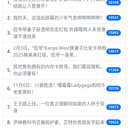
20109
结局让人意难平！
我的天，这溢出屏幕的少年气息啊啊啊啊啊！
19531
侃爷带妻子穿透明衣走红毯 外媒曝两人未受邀
15892
请不请自来
2月3日，“侃爷”Kanye West携妻子比安卡亮相
14617
2025格莱美红毯，侃爷一身黑…
其他角色拥有的内存卡转场，我们慕容璟和，
11264
也必须要有！
11月6日：川普胜选！曝霉霉Ladygaga和吹牛
10770
老爹黑料！
王子路上线，一位真正理解何知南的人终于现
10673
身
尹峥教科书式偏袒护妻，艾特你男朋友学起来
10022