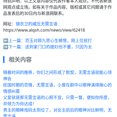
特别声明：以上文章内容仅代表作者本人观点，不代表新浪
网观点或立场。如有关于作品内容、版权或其它问题请于作
品发表后的30日内与新浪网联系。
网址：
锦衣卫的威压无需言语
https://www.alqsh.com/news/view/62418
⬅️上一篇：
范玉对顾九思心生嫉恨，刚上位就打
➡️下一篇：
送到家门口的媳妇也不要，只因为太
相关内容
随着时间的推移，你们之间形成了默契，无需言语就能心领
神会
民国时期的恋情，无需言语，小曾在剧中以眼神演绎揪心的
情感纠葛
父爱就是那无需言语的心照不宣，只需一瞥，便知你所愿，
并倾力为你达成！
男主的眼眸戏码太到位了，对女主前后的眼神对比鲜明，无
需言语…