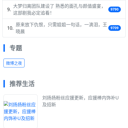
大梦归离团队建设了 熟悉的面孔与颜值盛宴，
9790
这部剧我必定追看！
原来放下仇恨，只需姐姐一句话，一滴泪，王
9709
晓晨
专题
微博之夜
推荐生活
刘扬扬粉丝应援更新，应援棒内饰补U
及招新