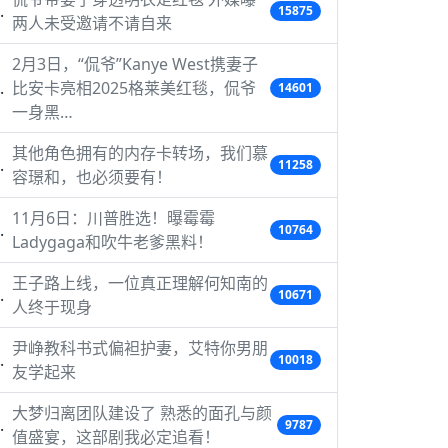
15875
两人未受邀请不请自来
2月3日，“侃爷”Kanye West携妻子
比安卡亮相2025格莱美红毯，侃爷
14601
一身黑…
其他角色拥有的内存卡转场，我们慕
11258
容璟和，也必须要有！
11月6日：川普胜选！曝霉霉
10764
Ladygaga和吹牛老爹黑料！
王子路上线，一位真正理解何知南的
10671
人终于现身
尹峥教科书式偏袒护妻，艾特你男朋
10018
友学起来
大梦归离团队建设了 熟悉的面孔与颜
9787
值盛宴，这部剧我必定追看！