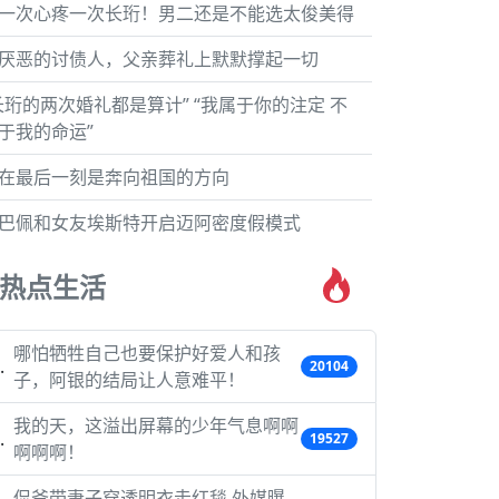
一次心疼一次长珩！男二还是不能选太俊美得
厌恶的讨债人，父亲葬礼上默默撑起一切
长珩的两次婚礼都是算计” “我属于你的注定 不
于我的命运”
在最后一刻是奔向祖国的方向
巴佩和女友埃斯特开启迈阿密度假模式
热点生活
哪怕牺牲自己也要保护好爱人和孩
20104
子，阿银的结局让人意难平！
我的天，这溢出屏幕的少年气息啊啊
19527
啊啊啊！
侃爷带妻子穿透明衣走红毯 外媒曝