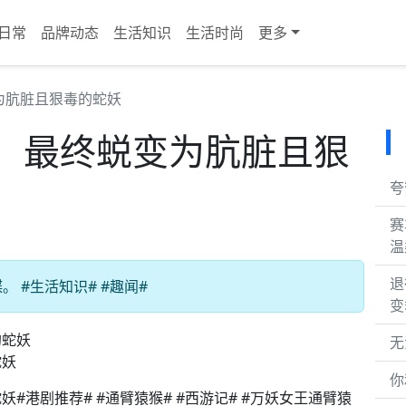
日常
品牌动态
生活知识
生活时尚
更多
为肮脏且狠毒的蛇妖
，最终蜕变为肮脏且狠
夸
赛
温
退
 #生活知识# #趣闻#
变
无
蛇妖
你
港剧推荐# #通臂猿猴# #西游记# #万妖女王通臂猿