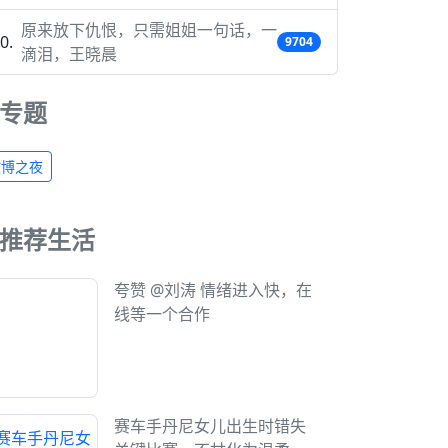
原来放下仇恨，只需姐姐一句话，一
9704
滴泪，王晓晨
专题
微博之夜
推荐生活
夸赞 @刘涛 情绪进入快，在
线等一个合作
赛车手丹尼女儿出生时错失