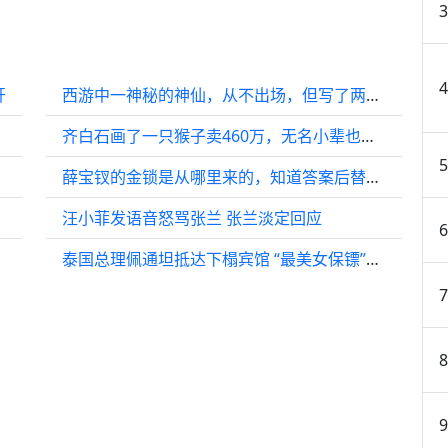
开
西游中一神秘的神仙，从不出场，但写了两封信，都让孙悟空落泪了
齐白石画了一只猴子卖460万，无名小辈也画了一幅，结果卖3.62亿
薛宝钗的金锁是从哪里来的，知道答案后替林黛玉心寒
汪小菲发语音怒骂张兰 张兰淡定回应
泰国总理佩通坦抵达下榻宾馆 “最美女保镖”再度现身 又美又飒