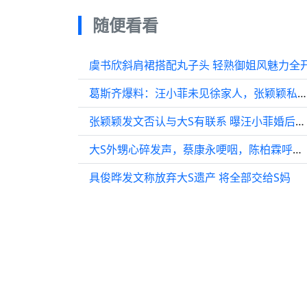
随便看看
虞书欣斜肩裙搭配丸子头 轻熟御姐风魅力全
葛斯齐爆料：汪小菲未见徐家人，张颖颖私下联系大S
张颖颖发文否认与大S有联系 曝汪小菲婚后第二年出轨
大S外甥心碎发声，蔡康永哽咽，陈柏霖呼吁尊重S家人
具俊晔发文称放弃大S遗产 将全部交给S妈