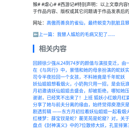
猴# #虐心# #西游记#特别声明：以上文章
于作品内容、版权或其它问题请于作品发表后的
网址：
高傲而善良的雀仙，最终蜕变为肮脏且
⬅️上一篇：
我替人尴尬的毛病又犯了……
相关内容
回顾徐少强从24到74岁的颜值与演技变迁，由
在《与凤行》中，景惜和她的母亲扮演的蛇妖实
司令半夜捡回一个女孩，不料她竟是千年蛇妖
妖仙姐姐想看烟火，小奶狗只用一招，是会玩
月初邀请妖仙姐姐去盛会，却被拒绝，哪知她
谢谢，已经笑不出来了！上班 狐妖小红娘月红篇
分享了她与前夫分离的缘由，始终觉得庾澄庆是
剧透剪辑 ——东方月初拉着妖仙姐姐一起看烟
红楼梦：薛宝钗是蛇？蘅芜苑是蛇窟？对，关
盘点《封神演义》中的7位散修大妖，孔宣排第