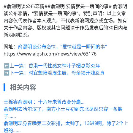
#俞灏明谈公布恋情##俞灏明 爱情就是一瞬间的事# 俞灏明
谈公布恋情，“爱情就是一瞬间的事”。特别声明：以上文章
内容仅代表作者本人观点，不代表新浪网观点或立场。如有
关于作品内容、版权或其它问题请于作品发表后的30日内与
新浪网联系。
网址：
俞灏明谈公布恋情，“爱情就是一瞬间的事”
https://www.alqsh.com/news/view/63176
⬅️上一篇：
香港一代性感女神叶子楣息影32年
➡️下一篇：
时宜想陪着周生辰，母亲揭开残忍真
相关内容
王栎鑫俞灏明 ：十六年未曾改变分毫…
俞灏明去哈尔滨了，南方小土豆初到东北尽然只穿一条裤
子……
俞灏明现身春晚第二次彩排，太帅了，13进9啊，除了2个上
班的……