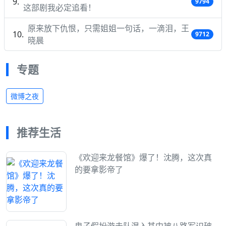
9794
这部剧我必定追看！
原来放下仇恨，只需姐姐一句话，一滴泪，王
9712
晓晨
专题
微博之夜
推荐生活
《欢迎来龙餐馆》爆了！沈腾，这次真
的要拿影帝了
鬼子假扮游击队混入其中被八路军识破