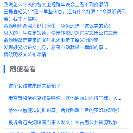
我说怎么今天的各大卫视跨年晚会上看不到俞灏明……
王栎鑫轻笑：“还不早些休息，还有什么打算？”俞灏明调侃
道：我才不信呢！
俞灏明晒合照为妈妈庆生，兔兔还选了这么美的花！
男人的一生真是短暂，爱情转瞬即逝官宣恋情公布恋情
俞灏明拿走带来的咖啡机还顺走了厚米团的壶
发现好兄弟是女儿身，原来心动就是一瞬间的事…
黄晓明发文公布恋情
随便看看
这个女孩被未婚夫给骗了
秦霄贤和哈妮克孜最特殊，就他俩面对面挤气球，太甜了！
蔡依林檀健次同框跳舞，两代唱跳王者的梦幻联动啊！
投诉鲁迅夹烟墙画当事人发文：为占用公共资源致歉