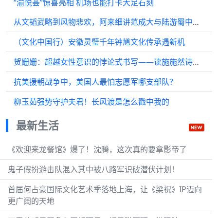
“渝悦荟”惊喜亮相 机场也能打卡大足石刻
从文韬武略到风物悲欢，阿来细讲范成大与陆游蜀中诗交
（文化中国行）安徽灵璧千年钟馗文化传承遇新机
贺姗姗：超越女性意识的悖论式书写——读施施然诗集《隐身飞行》
抗美援朝战争中，美国人最怕志愿军哪支部队？
柳玉茹强势守护夫君！长风渡是怎么戳中我的
最新生活
《欢迎来龙餐馆》爆了！沈腾，这次真的要拿影帝了
鬼子假扮游击队混入其中被八路军识破潜伏计划！
首届何占豪国际文化艺术季落地上海，让《梁祝》IP迈向
更广阔的天地