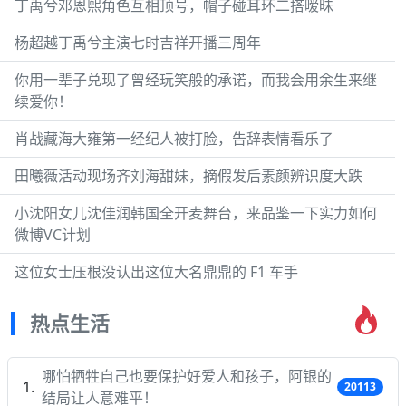
丁禹兮邓恩熙角色互相顶号，帽子碰耳环二搭暧昧
杨超越丁禹兮主演七时吉祥开播三周年
你用一辈子兑现了曾经玩笑般的承诺，而我会用余生来继
续爱你！
肖战藏海大雍第一经纪人被打脸，告辞表情看乐了
田曦薇活动现场齐刘海甜妹，摘假发后素颜辨识度大跌
小沈阳女儿沈佳润韩国全开麦舞台，来品鉴一下实力如何
微博VC计划
这位女士压根没认出这位大名鼎鼎的 F1 车手
热点生活
哪怕牺牲自己也要保护好爱人和孩子，阿银的
20113
结局让人意难平！