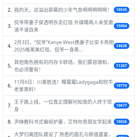
我的天，这溢出屏幕的少年气息啊啊啊啊啊！
19535
侃爷带妻子穿透明衣走红毯 外媒曝两人未受邀
15904
请不请自来
2月3日，“侃爷”Kanye West携妻子比安卡亮相
14628
2025格莱美红毯，侃爷一身黑…
其他角色拥有的内存卡转场，我们慕容璟和，
11267
也必须要有！
11月6日：川普胜选！曝霉霉Ladygaga和吹牛
10774
老爹黑料！
王子路上线，一位真正理解何知南的人终于现
10677
身
尹峥教科书式偏袒护妻，艾特你男朋友学起来
10026
大梦归离团队建设了 熟悉的面孔与颜值盛宴，