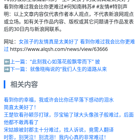
看到你难过我会比你更难过#何知南韩苏# #友情#特别声
明：以上文章内容仅代表作者本人观点，不代表新浪网观点
或立场。如有关于作品内容、版权或其它问题请于作品发表
后的30日内与新浪网联系。
网址：
女孩子的友情真是太美好了 看到你难过我会比你更难
过
https://www.alqsh.com/news/view/63666
⬅️上一篇：
“此刻我心如落花般飘零而下” 披
➡️下一篇：
就像晓梅说的“我们人生的道路从来
相关内容
看到你的幸福，我或许会比你还早落下感动的泪水
简直太美好了！
王楚钦看孙颖莎打球，莎宝输了球大头像孩子般难过，后面
他都不敢再看了
宋姑娘被封郡主十分难过，找人诉说，竟需人翻译
时影，别哭泣！别流泪！我内心真的非常难过！