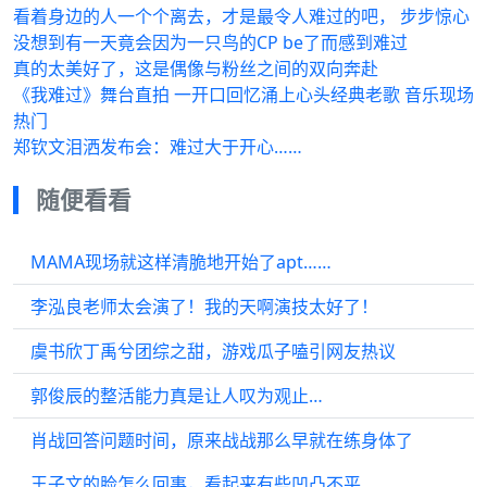
看着身边的人一个个离去，才是最令人难过的吧， 步步惊心
没想到有一天竟会因为一只鸟的CP be了而感到难过
真的太美好了，这是偶像与粉丝之间的双向奔赴
《我难过》舞台直拍 一开口回忆涌上心头经典老歌 音乐现场
热门
郑钦文泪洒发布会：难过大于开心……
随便看看
MAMA现场就这样清脆地开始了apt……
李泓良老师太会演了！我的天啊演技太好了！
虞书欣丁禹兮团综之甜，游戏瓜子嗑引网友热议
郭俊辰的整活能力真是让人叹为观止…
肖战回答问题时间，原来战战那么早就在练身体了
王子文的脸怎么回事，看起来有些凹凸不平