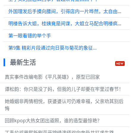
外国理发后手摸向腰间，引得店内一片哗然，太自由真不是啥好事
明楼告诉大姐，桂姨竟是间谍，大姐立马配合明楼疯狂飙戏
第一眼看错的举个手
第9集 精彩片段通过向日葵与菊花的象征…
最新生活
真实事件改编电影《平凡英雄》，原型已回家
谭松韵：你只是没了妈，但我的儿子却要在牢里过春节！
她婚姻非两情相悦，获婆婆认可仍难幸福，父亲劝其别后
悔
回顾kpop大热女团出道照，谁的造型最惊艳？
丁禹兮邓恩熙新剧花开锦绣演绎双向奔赴共扛求生路