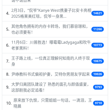
请不请自来
2月3日，“侃爷”Kanye West携妻子比安卡亮相
14621
2025格莱美红毯，侃爷一身黑…
其他角色拥有的内存卡转场，我们慕容璟和，
11266
也必须要有！
11月6日：川普胜选！曝霉霉Ladygaga和吹牛
10773
老爹黑料！
王子路上线，一位真正理解何知南的人终于现
10675
身
尹峥教科书式偏袒护妻，艾特你男朋友学起来
10026
大梦归离团队建设了 熟悉的面孔与颜值盛宴，
9793
这部剧我必定追看！
原来放下仇恨，只需姐姐一句话，一滴泪，王
9710
晓晨