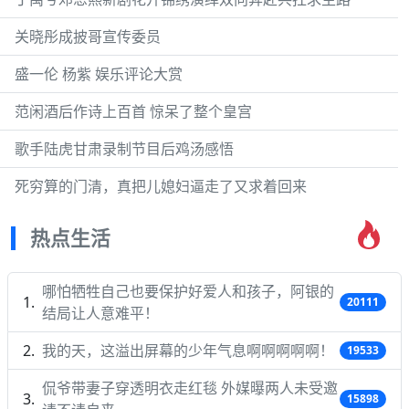
关晓彤成披哥宣传委员
盛一伦 杨紫 娱乐评论大赏
范闲酒后作诗上百首 惊呆了整个皇宫
歌手陆虎甘肃录制节目后鸡汤感悟
死穷算的门清，真把儿媳妇逼走了又求着回来
热点生活
哪怕牺牲自己也要保护好爱人和孩子，阿银的
20111
结局让人意难平！
我的天，这溢出屏幕的少年气息啊啊啊啊啊！
19533
侃爷带妻子穿透明衣走红毯 外媒曝两人未受邀
15898