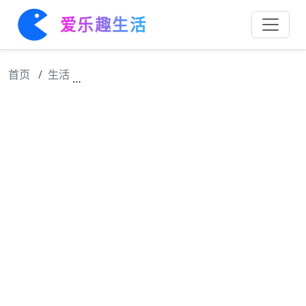
爱乐趣生活
首页
生活
【古诗词鉴赏】唐代诗人王维《​ 杂诗三首·其