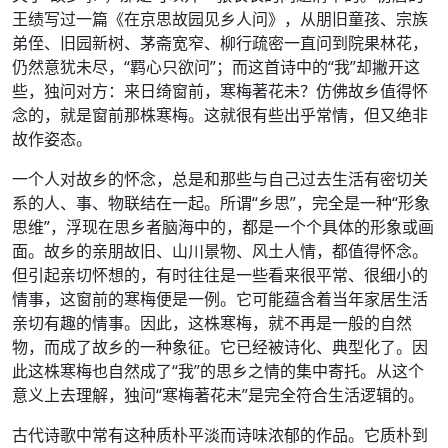
王绩写过一篇《在京思故园见乡人问》，从朋旧童孩、宗族
弟侄、旧园新树、茅斋宽窄、柳行疏密一直问到院果林花，
仍然意犹未尽，“羁心只欲问”；而这首诗中的“我”却撇开这
些，独问对方：来日绮窗前，寒梅著花未？仿佛故乡值得怀
念的，就是窗前那株寒梅。这就很有些出乎常情，但又绝非
故作姿态。
一个人对故乡的怀念，总是和那些与自己过去生活有密切关
系的人、事、物联结在一起。所谓“乡思”，完全是一种“形象
思维”，浮现在思乡者脑海中的，都是一个个具体的形象或画
面。故乡的亲朋故旧、山川景物、风土人情，都值得怀念。
但引起亲切怀想的，有时往往是一些看来很平常、很细小的
情事，这窗前的寒梅便是一例。它可能蕴含着当年家居生活
亲切有趣的情事。因此，这株寒梅，就不再是一般的自然
物，而成了故乡的一种象征。它已经被诗化、典型化了。因
此这株寒梅也自然成了“我”的思乡之情的集中寄托。从这个
意义上去理解，独问“寒梅著花未”是完全符合生活逻辑的。
古代诗歌中常有这种质朴平淡而诗味浓郁的作品。它质朴到