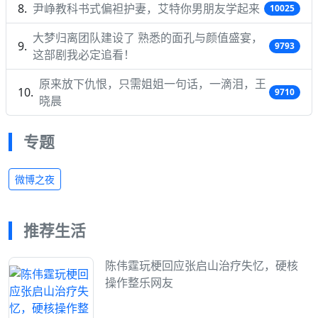
尹峥教科书式偏袒护妻，艾特你男朋友学起来
10025
大梦归离团队建设了 熟悉的面孔与颜值盛宴，
9793
这部剧我必定追看！
原来放下仇恨，只需姐姐一句话，一滴泪，王
9710
晓晨
专题
微博之夜
推荐生活
陈伟霆玩梗回应张启山治疗失忆，硬核
操作整乐网友