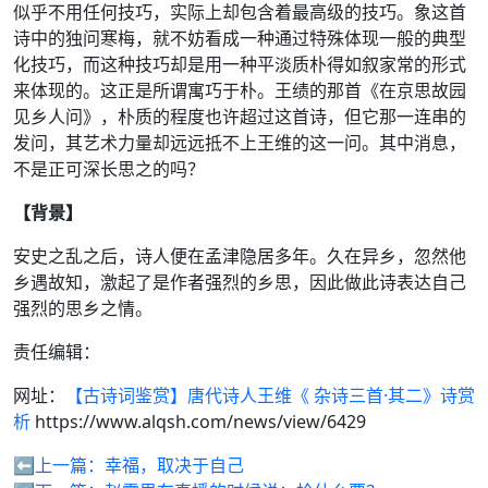
似乎不用任何技巧，实际上却包含着最高级的技巧。象这首
诗中的独问寒梅，就不妨看成一种通过特殊体现一般的典型
化技巧，而这种技巧却是用一种平淡质朴得如叙家常的形式
来体现的。这正是所谓寓巧于朴。王绩的那首《在京思故园
见乡人问》，朴质的程度也许超过这首诗，但它那一连串的
发问，其艺术力量却远远抵不上王维的这一问。其中消息，
不是正可深长思之的吗？
【背景】
安史之乱之后，诗人便在孟津隐居多年。久在异乡，忽然他
乡遇故知，激起了是作者强烈的乡思，因此做此诗表达自己
强烈的思乡之情。
责任编辑：
网址：
【古诗词鉴赏】唐代诗人王维《​ 杂诗三首·其二​》诗赏
析
https://www.alqsh.com/news/view/6429
⬅️上一篇：
幸福，取决于自己