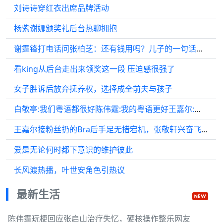
刘诗诗穿红衣出席品牌活动
杨紫谢娜颁奖礼后台热聊拥抱
谢霆锋打电话问张柏芝：还有钱用吗？儿子的一句话，暴露生活现状
看king从后台走出来领奖这一段 压迫感很强了
女子胜诉后放弃抚养权，选择成全前夫与孩子
白敬亭:我们粤语都很好陈伟霆:我的粤语更好王嘉尔:我说上海话吧‖微博之夜
王嘉尔接粉丝扔的Bra后手足无措宕机，张敬轩兴奋飞甩Bra
爱是无论何时都下意识的维护彼此
长风渡热播，叶世安角色引热议
最新生活
陈伟霆玩梗回应张启山治疗失忆，硬核操作整乐网友