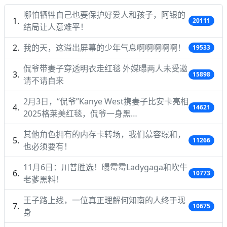
哪怕牺牲自己也要保护好爱人和孩子，阿银的
20111
结局让人意难平！
我的天，这溢出屏幕的少年气息啊啊啊啊啊！
19533
侃爷带妻子穿透明衣走红毯 外媒曝两人未受邀
15898
请不请自来
2月3日，“侃爷”Kanye West携妻子比安卡亮相
14621
2025格莱美红毯，侃爷一身黑…
其他角色拥有的内存卡转场，我们慕容璟和，
11266
也必须要有！
11月6日：川普胜选！曝霉霉Ladygaga和吹牛
10773
老爹黑料！
王子路上线，一位真正理解何知南的人终于现
10675
身