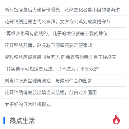
新月饭店幕后大佬身份曝光，竟然是化名董小姐的张海琪
花开锦绣还原古代公鸡拜，女方抱公鸡完成冥婚守节
“再纵容也是有底线的，儿子的地位就等于我的地位”
花开锦绣开播，赵凌救下傅庭芸要走傅家盐
成毅粉丝应援震撼同台艺人 陈伟霆曾舜晞开启正经剧宣
“其实他早就知道是戏法，只不过为了平息众怒”
刘嘉玲盼周星驰再演戏，与梁朝伟合作圆梦
花开锦绣傅庭芸出殡当天结婚，红白对冲画面
太子妃的日常吐槽模式
热点生活