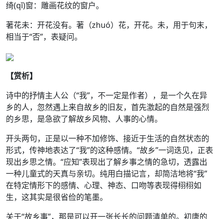
绮(qǐ)窗：雕画花纹的窗户。
著花未：开花没有。著（zhuó）花，开花。未，用于句末，
相当于“否”，表疑问。
【赏析】
诗中的抒情主人公（“我”，不一定是作者），是一个久在异
乡的人，忽然遇上来自故乡的旧友，首先激起的自然是强烈
的乡思，是急欲了解故乡风物、人事的心情。
开头两句，正是以一种不加修饰、接近于生活的自然状态的
形式，传神地表达了“我”的这种感情。“故乡”一词迭见，正表
现出乡思之情。“应知”表现出了解乡事之情的急切，透露出
一种儿童式的天真与亲切。纯用白描记言，却简洁地将“我”
在特定情形下的感情、心理、神态、口吻等表现得栩栩如
生，这其实是很省俭的笔墨。
关于“故乡事”，那是可以开一张长长的问题清单的。初唐的