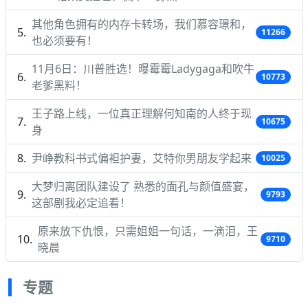
其他角色拥有的内存卡转场，我们慕容璟和，
11266
也必须要有！
11月6日：川普胜选！曝霉霉Ladygaga和吹牛
10773
老爹黑料！
王子路上线，一位真正理解何知南的人终于现
10675
身
尹峥教科书式偏袒护妻，艾特你男朋友学起来
10025
大梦归离团队建设了 熟悉的面孔与颜值盛宴，
9793
这部剧我必定追看！
原来放下仇恨，只需姐姐一句话，一滴泪，王
9710
晓晨
专题