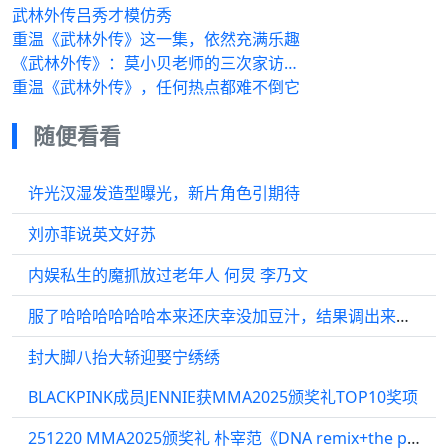
武林外传吕秀才模仿秀
重温《武林外传》这一集，依然充满乐趣
《武林外传》：莫小贝老师的三次家访…
重温《武林外传》，任何热点都难不倒它
随便看看
许光汉湿发造型曝光，新片角色引期待
刘亦菲说英文好苏
内娱私生的魔抓放过老年人 何炅 李乃文
服了哈哈哈哈哈哈本来还庆幸没加豆汁，结果调出来的特调跟豆汁一个颜色
封大脚八抬大轿迎娶宁绣绣
BLACKPINK成员JENNIE获MMA2025颁奖礼TOP10奖项
251220 MMA2025颁奖礼 朴宰范《DNA remix+the purge》现场 -mma直播