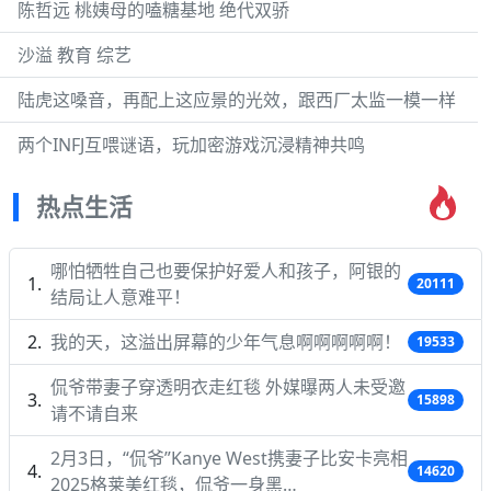
陈哲远 桃姨母的嗑糖基地 绝代双骄
沙溢 教育 综艺
陆虎这嗓音，再配上这应景的光效，跟西厂太监一模一样
两个INFJ互喂谜语，玩加密游戏沉浸精神共鸣
热点生活
哪怕牺牲自己也要保护好爱人和孩子，阿银的
20111
结局让人意难平！
我的天，这溢出屏幕的少年气息啊啊啊啊啊！
19533
侃爷带妻子穿透明衣走红毯 外媒曝两人未受邀
15898
请不请自来
2月3日，“侃爷”Kanye West携妻子比安卡亮相
14620
2025格莱美红毯，侃爷一身黑…