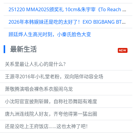
251220 MMA2025颁奖礼 10cm&朱宇宰《To Reach You》现场-mma直播
2026年本韩娱妹还是吃的太好了！EXO BIGBANG BTS BLACKPINK
顾廷烨人生高光时刻，小秦氏脸色大变
最新生活
关系里最让人扎心的是什么？
王源寻2016年小礼堂老粉，双向陪伴动容全场
萧敬腾演唱会裸色系衣服闹乌龙
小沈阳官宣披荆斩棘，自称社恐舞蹈有难度
唐九洲连线院人好友，齐夸他得第一猛出圈
还是没吃上王府饭店……这也太神了吧！