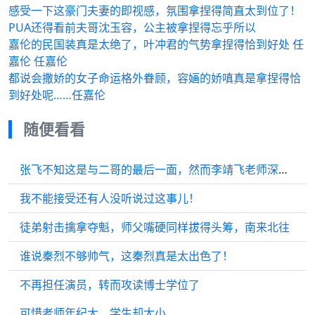
感受一下这豪门夫妻的即视感，氛围拿捏得简直太到位了！
PUA还得看前夫哥沈玉容，公主被拿捏得忘乎所以
嘉伦的民国装真是太绝了，叶冲君的气势拿捏得恰到好处 任
嘉伦 任嘉伦
都说会撒娇的女子命运格外眷顾，容婳的娇嗔真是拿捏得恰
到好处呢……任嘉伦
随便看看
张飞不知这是与二哥的最后一面，然而李靖飞老师深知这一别便是永恒
我不能接受还有人没听说过这事儿！
徒弟射击擒拿夺魁，师父嘴硬同样拔得头筹，南来北往
谁说秦烈不够帅气，这秦烈真是太出色了！
不再担任演员，转而攻读博士学位了
可惜老师年纪大，学生却太小