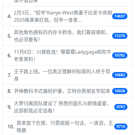
请不请自来
2月3日，“侃爷”Kanye West携妻子比安卡亮相
14637
2025格莱美红毯，侃爷一身黑…
其他角色拥有的内存卡转场，我们慕容璟和，
11270
也必须要有！
11月6日：川普胜选！曝霉霉Ladygaga和吹牛
10782
老爹黑料！
王子路上线，一位真正理解何知南的人终于现
10682
身
尹峥教科书式偏袒护妻，艾特你男朋友学起来
10028
大梦归离团队建设了 熟悉的面孔与颜值盛宴，
9797
这部剧我必定追看！
原来放下仇恨，只需姐姐一句话，一滴泪，王
9714
晓晨