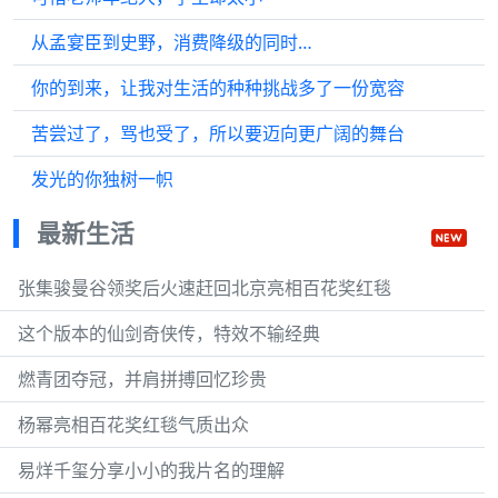
从孟宴臣到史野，消费降级的同时…
你的到来，让我对生活的种种挑战多了一份宽容
苦尝过了，骂也受了，所以要迈向更广阔的舞台
发光的你独树一帜
最新生活
张集骏曼谷领奖后火速赶回北京亮相百花奖红毯
这个版本的仙剑奇侠传，特效不输经典
燃青团夺冠，并肩拼搏回忆珍贵
杨幂亮相百花奖红毯气质出众
易烊千玺分享小小的我片名的理解