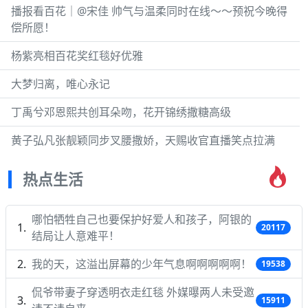
播报看百花｜@宋佳 帅气与温柔同时在线～～预祝今晚得
偿所愿！
杨紫亮相百花奖红毯好优雅
大梦归离，唯心永记
丁禹兮邓恩熙共创耳朵吻，花开锦绣撒糖高级
黄子弘凡张靓颖同步叉腰撒娇，天赐收官直播笑点拉满
热点生活
哪怕牺牲自己也要保护好爱人和孩子，阿银的
20117
结局让人意难平！
我的天，这溢出屏幕的少年气息啊啊啊啊啊！
19538
侃爷带妻子穿透明衣走红毯 外媒曝两人未受邀
15911