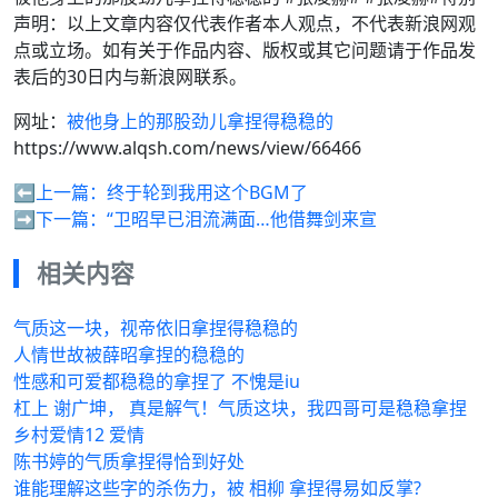
声明：以上文章内容仅代表作者本人观点，不代表新浪网观
点或立场。如有关于作品内容、版权或其它问题请于作品发
表后的30日内与新浪网联系。
网址：
被他身上的那股劲儿拿捏得稳稳的
https://www.alqsh.com/news/view/66466
⬅️上一篇：
终于轮到我用这个BGM了
➡️下一篇：
“卫昭早已泪流满面…他借舞剑来宣
相关内容
气质这一块，视帝依旧拿捏得稳稳的
人情世故被薛昭拿捏的稳稳的
性感和可爱都稳稳的拿捏了 不愧是iu
杠上 谢广坤， 真是解气！气质这块，我四哥可是稳稳拿捏
乡村爱情12 爱情
陈书婷的气质拿捏得恰到好处
谁能理解这些字的杀伤力，被 相柳 拿捏得易如反掌?