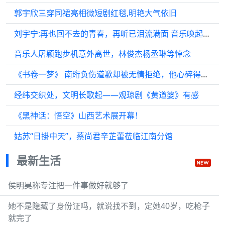
郭宇欣三穿同裙亮相微短剧红毯,明艳大气依旧
刘宇宁:再也回不去的青春，再听已泪流满面 音乐唤起青春共鸣
音乐人屠颖跑步机意外离世，林俊杰杨丞琳等悼念
《书卷一梦》 南珩负伤道歉却被无情拒绝，他心碎得像一只可怜的修勾
经纬交织处，文明长歌起——观琼剧《黄道婆》有感
《黑神话：悟空》山西艺术展开幕！
姑苏“日掛中天”，蔡尚君辛芷蕾莅临江南分馆
最新生活
侯明昊称专注把一件事做好就够了
她不是隐藏了身份证吗，就说找不到，定她40岁，吃枪子
就完了