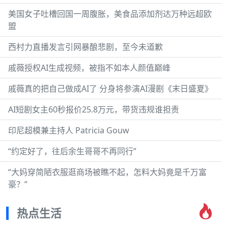
美国女子吐槽回国一周腹胀，美食品添加剂达万种远超欧
盟
西村力直播发言引网暴酿悲剧，至今未道歉
戚薇授权AI生成视频，被指不如本人颜值巅峰
戚薇真的把自己做成AI了 分身将参演AI漫剧《末日盛夏》
AI短剧女主60秒报价25.8万元，带货违规谁担责
印尼超模兼主持人 Patricia Gouw
“约定好了，往后余生哥哥不再同行”
“大妈穿简陋衣服逛商场被瞧不起，怎料大妈竟是千万富
豪？”
热点生活