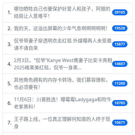
哪怕牺牲自己也要保护好爱人和孩子，阿银的
20105
结局让人意难平！
我的天，这溢出屏幕的少年气息啊啊啊啊啊！
19528
侃爷带妻子穿透明衣走红毯 外媒曝两人未受邀
15877
请不请自来
2月3日，“侃爷”Kanye West携妻子比安卡亮相
14607
2025格莱美红毯，侃爷一身黑…
其他角色拥有的内存卡转场，我们慕容璟和，
11260
也必须要有！
11月6日：川普胜选！曝霉霉Ladygaga和吹牛
10765
老爹黑料！
王子路上线，一位真正理解何知南的人终于现
10671
身