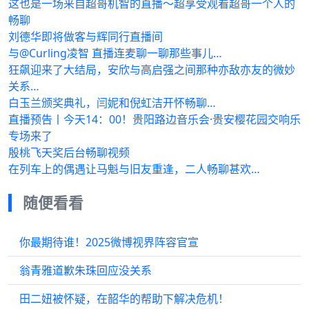
这也是一场来自超哥机智的直播～超享受观看超哥一个人的
畅聊
刘德华即将做客与辉同行直播间
与@Curling凌智 直播连麦聊一聊那些事儿…
狂飙迎来了大结局，安欣与高启强之间那种亦敌亦友的微妙
关系…
白玉兰颁奖典礼，闫妮和倪虹洁开怀畅聊…
直播预告丨今天14：00！贵阳路边音乐会·贵安樱花园交响乐
专场来了
殷桃飞天奖后台畅聊视频
在列车上的偶遇让马魁与旧友重逢，二人畅聊甚欢…
随便看看
你最期待谁！2025微博视界阵容官宣
翁青雅道歉朱珠回应没关系
田二妞被怀疑，在韶华的帮助下解决危机！