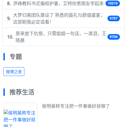
尹峥教科书式偏袒护妻，艾特你男朋友学起来
10019
大梦归离团队建设了 熟悉的面孔与颜值盛宴，
9787
这部剧我必定追看！
原来放下仇恨，只需姐姐一句话，一滴泪，王
9706
晓晨
专题
微博之夜
推荐生活
侯明昊称专注把一件事做好就够了