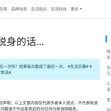
日常
品牌动态
生活知识
生活时尚
更多
脱身的话…
檀
家
后一次吗？结果每次都成了最后一次。 #生活乐趣# #
张
常笑话#
兄
以
语
里
#特别声明：以上文章内容仅代表作者本人观点，不代表新浪
问题请于作品发表后的30日内与新浪网联系。
妈