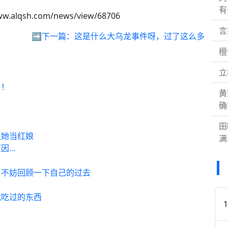
有
ww.alqsh.com/news/view/68706
言
，
➡️下一篇：
这是什么大乌龙事件呀，过了这么多
檀
立
了！
黄
确
田
让她当红娘
满
因…
，不妨回顾一下自己的过去
我吃过的东西