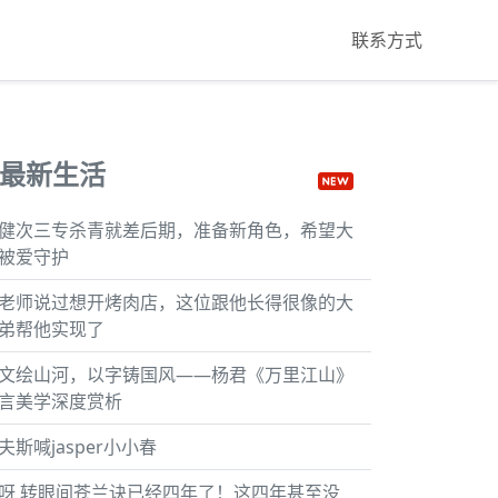
联系方式
最新生活
健次三专杀青就差后期，准备新角色，希望大
被爱守护
老师说过想开烤肉店，这位跟他长得很像的大
弟帮他实现了
文绘山河，以字铸国风——杨君《万里江山》
言美学深度赏析
夫斯喊jasper小小春
呀 转眼间苍兰诀已经四年了！这四年甚至没