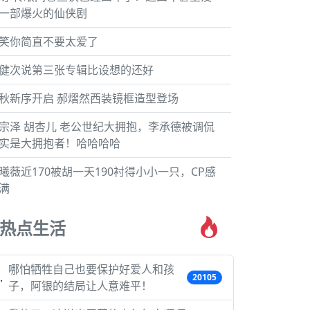
一部爆火的仙侠剧
笑你简直不要太爱了
健次说第三张专辑比设想的还好
秋新序开启 郝熠然西装镜框造型登场
宗泽 胡杏儿 老公世纪大拥抱，李承德被调侃
实是大拥抱者！哈哈哈哈
曦薇近170被胡一天190衬得小小一只，CP感
满
热点生活
哪怕牺牲自己也要保护好爱人和孩
20105
子，阿银的结局让人意难平！