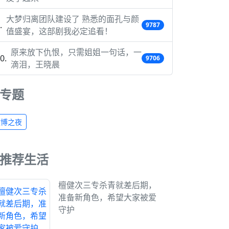
大梦归离团队建设了 熟悉的面孔与颜
9787
值盛宴，这部剧我必定追看！
原来放下仇恨，只需姐姐一句话，一
9706
滴泪，王晓晨
专题
微博之夜
推荐生活
檀健次三专杀青就差后期，
准备新角色，希望大家被爱
守护