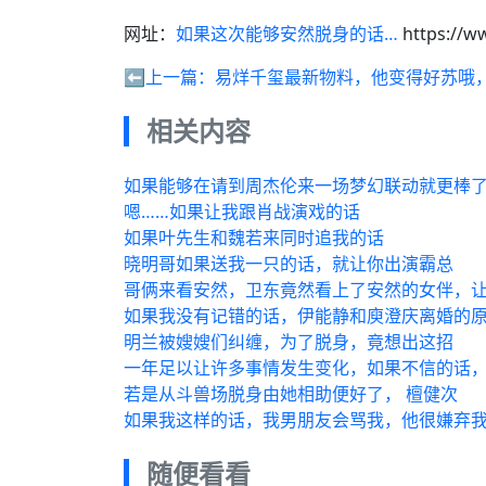
网址：
如果这次能够安然脱身的话…
https://w
⬅️上一篇：
易烊千玺最新物料，他变得好苏哦
相关内容
如果能够在请到周杰伦来一场梦幻联动就更棒
嗯……如果让我跟肖战演戏的话
如果叶先生和魏若来同时追我的话
晓明哥如果送我一只的话，就让你出演霸总
哥俩来看安然，卫东竟然看上了安然的女伴，
如果我没有记错的话，伊能静和庾澄庆离婚的原
明兰被嫂嫂们纠缠，为了脱身，竟想出这招
一年足以让许多事情发生变化，如果不信的话
若是从斗兽场脱身由她相助便好了， 檀健次
如果我这样的话，我男朋友会骂我，他很嫌弃
随便看看