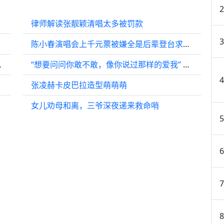
律师解读张靓颖清唱太多被罚款
陈小春演唱会上千元票被嫌全是后辈登台求退，应采儿火速回应神公关圈粉无数
戏年 北电组
“想要问问你敢不敢，像你说过那样的爱我” 我们的老弓姐付一笑就是这么霸气
张凌赫卡皮巴拉造型萌萌萌
女儿劝母和离，三爷深夜递来救命哨