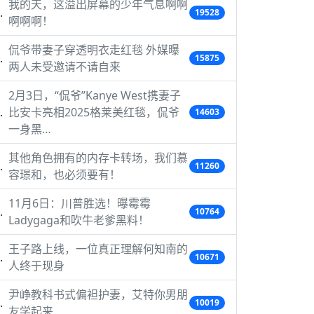
我的天，这溢出屏幕的少年气息啊啊
19528
啊啊啊！
侃爷带妻子穿透明衣走红毯 外媒曝
15875
两人未受邀请不请自来
2月3日，“侃爷”Kanye West携妻子
比安卡亮相2025格莱美红毯，侃爷
14603
一身黑…
其他角色拥有的内存卡转场，我们慕
11260
容璟和，也必须要有！
11月6日：川普胜选！曝霉霉
10764
Ladygaga和吹牛老爹黑料！
王子路上线，一位真正理解何知南的
10671
人终于现身
尹峥教科书式偏袒护妻，艾特你男朋
10019
友学起来