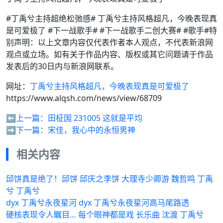
#丁禹兮主持超绝松弛感# 丁禹兮主持风格超凡，今晚表现真
是可爱极了 #下一战歌手# #下一战歌手二创大赛# #歌手#特
别声明：以上文章内容仅代表作者本人观点，不代表新浪网
观点或立场。如有关于作品内容、版权或其它问题请于作品
发表后的30日内与新浪网联系。
网址：
丁禹兮主持风格超凡，今晚表现真是可爱极了
https://www.alqsh.com/news/view/68709
⬅️上一篇：
田柾国 231005 这就是平均
➡️下一篇：
宋佳，我心中的永恒男神
相关内容
邱饼真是绝了！邱饼 邱庆之李饼 大理寺少卿游 魏哲鸣 丁禹
兮 丁禹兮
dyx 丁禹兮永夜星河 dyx 丁禹兮永夜星河高马尾路透
硬核表现令人瞩目… 每个眼神都是戏 长乐曲 沈渡 丁禹兮