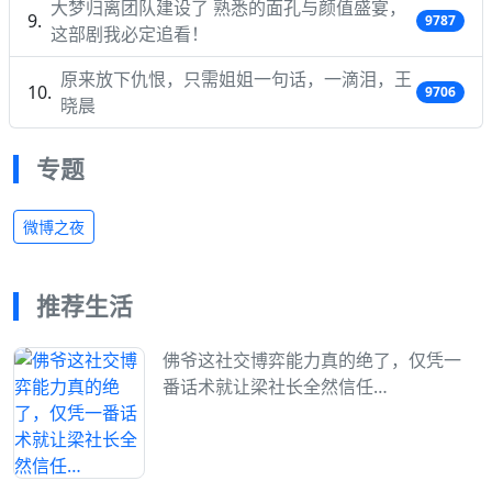
大梦归离团队建设了 熟悉的面孔与颜值盛宴，
9787
这部剧我必定追看！
原来放下仇恨，只需姐姐一句话，一滴泪，王
9706
晓晨
专题
微博之夜
推荐生活
佛爷这社交博弈能力真的绝了，仅凭一
番话术就让梁社长全然信任…