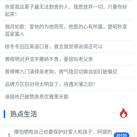
你是我这辈子最无法割舍的人，我愿放弃一切，只要你好
起来！
锦月如歌：爱他的为他而死，他爱的心有所属，楚昭秒变
孤家寡人
徐冬冬回应英语口音，直言我觉得说得还可以
黄晓明对尹浩宇撒娇不舍，委屈似老父亲
曾舜晞九门演绎吴老狗，痞气隐忍切换自如打破偏见
品牌方区别对待太明显了，待遇天壤之别！
迪丽热巴被赞高贵优雅黑天鹅
热点生活
哪怕牺牲自己也要保护好爱人和孩子，阿银的
20105