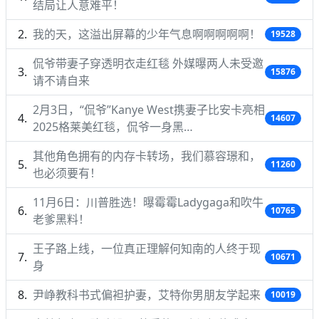
结局让人意难平！
我的天，这溢出屏幕的少年气息啊啊啊啊啊！
19528
侃爷带妻子穿透明衣走红毯 外媒曝两人未受邀
15876
请不请自来
2月3日，“侃爷”Kanye West携妻子比安卡亮相
14607
2025格莱美红毯，侃爷一身黑…
其他角色拥有的内存卡转场，我们慕容璟和，
11260
也必须要有！
11月6日：川普胜选！曝霉霉Ladygaga和吹牛
10765
老爹黑料！
王子路上线，一位真正理解何知南的人终于现
10671
身
尹峥教科书式偏袒护妻，艾特你男朋友学起来
10019