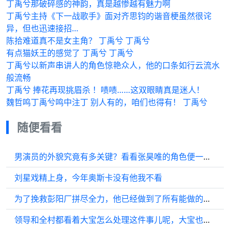
丁禹兮那破碎感的神韵，真是越惨越有魅力啊
丁禹兮主持《下一战歌手》面对齐思钧的谐音梗虽然很诧
异，但也迅速接招…
陈拾难道真不是女主角？ 丁禹兮 丁禹兮
有点猫妖王的感觉了 丁禹兮 丁禹兮
丁禹兮以新声串讲人的角色惊艳众人，他的口条如行云流水
般流畅
丁禹兮 捧花再现挑眉杀 ！啧啧……这双眼睛真是迷人！
魏哲鸣丁禹兮鸣中注丁 别人有的，咱们也得有！ 丁禹兮
随便看看
男演员的外貌究竟有多关键？看看张昊唯的角色便一目了然！
刘星戏精上身，今年奥斯卡没有他我不看
为了挽救彭阳厂拼尽全力，他已经做到了所有能做的事情！
领导和全村都看着大宝怎么处理这件事儿呢，大宝也难啊