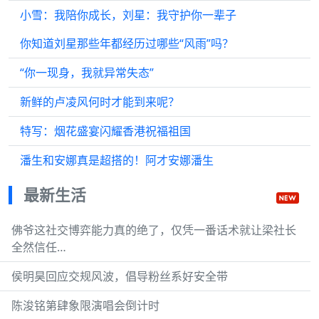
小雪：我陪你成长，刘星：我守护你一辈子
你知道刘星那些年都经历过哪些“风雨”吗？
“你一现身，我就异常失态”
新鲜的卢凌风何时才能到来呢？
特写：烟花盛宴闪耀香港祝福祖国
潘生和安娜真是超搭的！阿才安娜潘生
最新生活
佛爷这社交博弈能力真的绝了，仅凭一番话术就让梁社长
全然信任…
侯明昊回应交规风波，倡导粉丝系好安全带
陈浚铭第肆象限演唱会倒计时