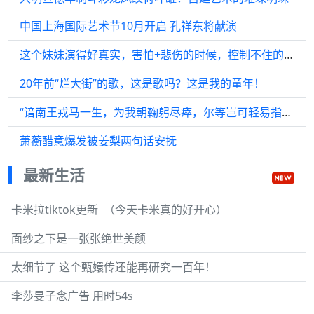
中国上海国际艺术节10月开启 孔祥东将献演
这个妹妹演得好真实，害怕+悲伤的时候，控制不住的狂抖！
20年前“烂大街”的歌，这是歌吗？这是我的童年！
“谙南王戎马一生，为我朝鞠躬尽瘁，尔等岂可轻易指摘”
萧蘅醋意爆发被姜梨两句话安抚
最新生活
卡米拉tiktok更新 ​​​​ （今天卡米真的好开心）
面纱之下是一张张绝世美颜
太细节了 这个甄嬛传还能再研究一百年！
李莎旻子念广告 用时54s