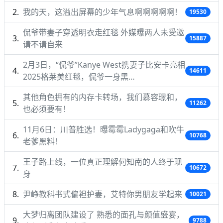
我的天，这溢出屏幕的少年气息啊啊啊啊啊！
19530
侃爷带妻子穿透明衣走红毯 外媒曝两人未受邀
15887
请不请自来
2月3日，“侃爷”Kanye West携妻子比安卡亮相
14611
2025格莱美红毯，侃爷一身黑…
其他角色拥有的内存卡转场，我们慕容璟和，
11262
也必须要有！
11月6日：川普胜选！曝霉霉Ladygaga和吹牛
10768
老爹黑料！
王子路上线，一位真正理解何知南的人终于现
10672
身
尹峥教科书式偏袒护妻，艾特你男朋友学起来
10021
大梦归离团队建设了 熟悉的面孔与颜值盛宴，
9788