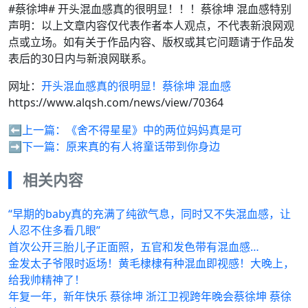
#蔡徐坤# 开头混血感真的很明显！！！蔡徐坤 混血感特别
声明：以上文章内容仅代表作者本人观点，不代表新浪网观
点或立场。如有关于作品内容、版权或其它问题请于作品发
表后的30日内与新浪网联系。
网址：
开头混血感真的很明显！蔡徐坤 混血感
https://www.alqsh.com/news/view/70364
⬅️上一篇：
《舍不得星星》中的两位妈妈真是可
➡️下一篇：
原来真的有人将童话带到你身边
相关内容
“早期的baby真的充满了纯欲气息，同时又不失混血感，让
人忍不住多看几眼”
首次公开三胎儿子正面照，五官和发色带有混血感…
金发太子爷限时返场！黄毛棣棣有种混血即视感！大晚上，
给我帅精神了！
年复一年，新年快乐 蔡徐坤 浙江卫视跨年晚会蔡徐坤 蔡徐