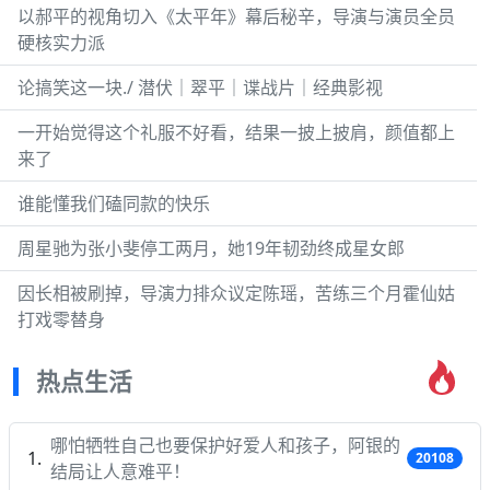
以郝平的视角切入《太平年》幕后秘辛，导演与演员全员
硬核实力派
论搞笑这一块./ 潜伏｜翠平｜谍战片｜经典影视
一开始觉得这个礼服不好看，结果一披上披肩，颜值都上
来了
谁能懂我们磕同款的快乐
周星驰为张小斐停工两月，她19年韧劲终成星女郎
因长相被刷掉，导演力排众议定陈瑶，苦练三个月霍仙姑
打戏零替身
热点生活
哪怕牺牲自己也要保护好爱人和孩子，阿银的
20108
结局让人意难平！