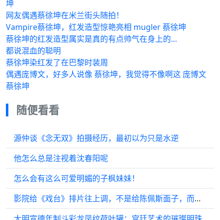
坤
网友偶遇蔡徐坤在米兰街头随拍！
Vampire蔡徐坤，红发造型惊艳亮相 mugler 蔡徐坤
蔡徐坤的红发造型属实是真的有点帅气在身上的…
都说混血的聪明
蔡徐坤染红发了在巴黎时装周
偶遇庞博文，好多人说像 蔡徐坤，我觉得不像啊这 庞博文
蔡徐坤
随便看看
源仲谈《念无双》拍摄经历，最初以为只是水逆
他怎么总是注视着沈春阳呢
怎么会有这么可爱明媚的子枫妹妹！
影院给《戏台》排片往上调，不是给陈佩斯面子，而是给票房下跪！
大明宣德年制斗彩龙凤纹荷叶罐：宫廷艺术的璀璨明珠