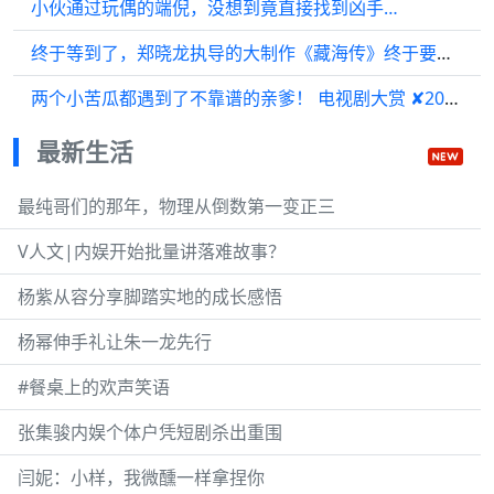
小伙通过玩偶的端倪，没想到竟直接找到凶手…
终于等到了，郑晓龙执导的大制作《藏海传》终于要上场了，期待肖战的表现！
两个小苦瓜都遇到了不靠谱的亲爹！ 电视剧大赏 ✘2024年度电视剧剪刀手推荐
最新生活
最纯哥们的那年，物理从倒数第一变正三
V人文|内娱开始批量讲落难故事？
杨紫从容分享脚踏实地的成长感悟
杨幂伸手礼让朱一龙先行
#餐桌上的欢声笑语
张集骏内娱个体户凭短剧杀出重围
闫妮：小样，我微醺一样拿捏你