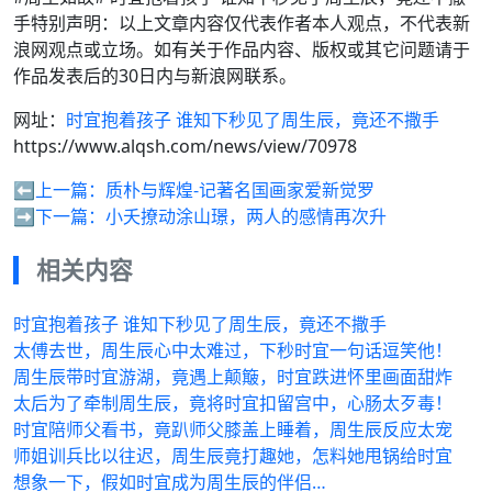
手特别声明：以上文章内容仅代表作者本人观点，不代表新
浪网观点或立场。如有关于作品内容、版权或其它问题请于
作品发表后的30日内与新浪网联系。
网址：
时宜抱着孩子 谁知下秒见了周生辰，竟还不撒手
https://www.alqsh.com/news/view/70978
⬅️上一篇：
质朴与辉煌-记著名国画家爱新觉罗
➡️下一篇：
小夭撩动涂山璟，两人的感情再次升
相关内容
时宜抱着孩子 谁知下秒见了周生辰，竟还不撒手
太傅去世，周生辰心中太难过，下秒时宜一句话逗笑他！
周生辰带时宜游湖，竟遇上颠簸，时宜跌进怀里画面甜炸
太后为了牵制周生辰，竟将时宜扣留宫中，心肠太歹毒！
时宜陪师父看书，竟趴师父膝盖上睡着，周生辰反应太宠
师姐训兵比以往迟，周生辰竟打趣她，怎料她甩锅给时宜
想象一下，假如时宜成为周生辰的伴侣…