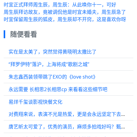
时宜正式拜师周生辰，周生辰：从此唤你十一，可好
周生辰拜访故友，竟被调侃他是时宜未婚夫，周生辰急了
时宜保留周生辰的狐皮，周生辰却不开窍，这是喜欢你呀
随便看看
实在是太美了，突然觉得黄晓明太撒比了
“拜罗伊特”落沪，上海将成“歌剧之城”
朱志鑫西装领带跳了EXO的《love shot》
永远需要 长相思2长相思cp 来看看这些细节吧
易烊千玺谈影视快餐文化
对费翔来说，表演不光是热爱，更是会永远坚定下去的事
唐艺昕太可爱了，优秀的演员，麻烦多拍戏好吗？甄嬛传够火了，再来几部代表作