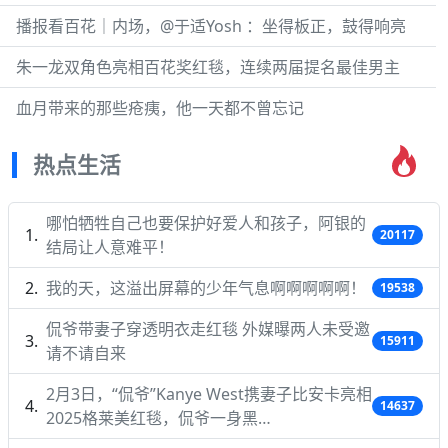
播报看百花｜内场，@于适Yosh ：坐得板正，鼓得响亮
朱一龙双角色亮相百花奖红毯，连续两届提名最佳男主
血月带来的那些疮痍，他一天都不曾忘记
热点生活
哪怕牺牲自己也要保护好爱人和孩子，阿银的
20117
结局让人意难平！
我的天，这溢出屏幕的少年气息啊啊啊啊啊！
19538
侃爷带妻子穿透明衣走红毯 外媒曝两人未受邀
15911
请不请自来
2月3日，“侃爷”Kanye West携妻子比安卡亮相
14637
2025格莱美红毯，侃爷一身黑…