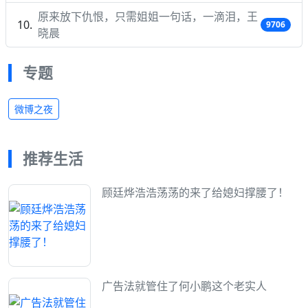
原来放下仇恨，只需姐姐一句话，一滴泪，王
9706
晓晨
专题
微博之夜
推荐生活
顾廷烨浩浩荡荡的来了给媳妇撑腰了！
广告法就管住了何小鹏这个老实人