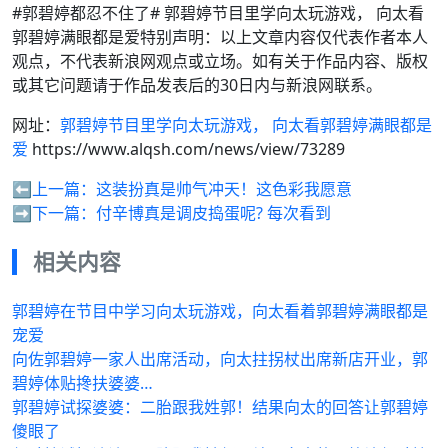
#郭碧婷都忍不住了# 郭碧婷节目里学向太玩游戏， 向太看
郭碧婷满眼都是爱特别声明：以上文章内容仅代表作者本人
观点，不代表新浪网观点或立场。如有关于作品内容、版权
或其它问题请于作品发表后的30日内与新浪网联系。
网址：
郭碧婷节目里学向太玩游戏， 向太看郭碧婷满眼都是
爱
https://www.alqsh.com/news/view/73289
⬅️上一篇：
这装扮真是帅气冲天！这色彩我愿意
➡️下一篇：
付辛博真是调皮捣蛋呢? 每次看到
相关内容
郭碧婷在节目中学习向太玩游戏，向太看着郭碧婷满眼都是
宠爱
向佐郭碧婷一家人出席活动，向太拄拐杖出席新店开业，郭
碧婷体贴搀扶婆婆…
郭碧婷试探婆婆：二胎跟我姓郭！结果向太的回答让郭碧婷
傻眼了