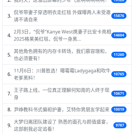
侃爷带妻子穿透明衣走红毯 外媒曝两人未受邀
15876
请不请自来
2月3日，“侃爷”Kanye West携妻子比安卡亮相
14604
2025格莱美红毯，侃爷一身黑…
其他角色拥有的内存卡转场，我们慕容璟和，
11260
也必须要有！
11月6日：川普胜选！曝霉霉Ladygaga和吹牛
10765
老爹黑料！
王子路上线，一位真正理解何知南的人终于现
10671
身
尹峥教科书式偏袒护妻，艾特你男朋友学起来
10019
大梦归离团队建设了 熟悉的面孔与颜值盛宴，
9787
这部剧我必定追看！