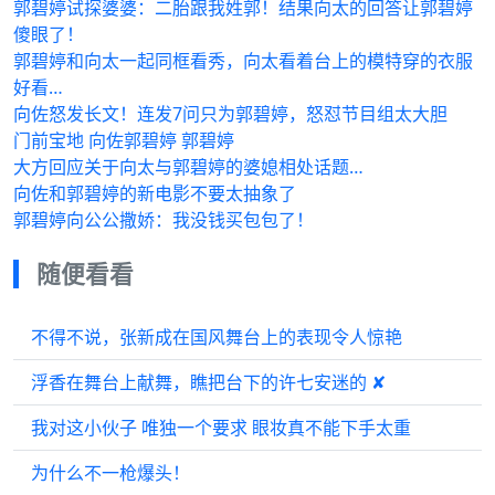
郭碧婷试探婆婆：二胎跟我姓郭！结果向太的回答让郭碧婷
傻眼了！
郭碧婷和向太一起同框看秀，向太看着台上的模特穿的衣服
好看…
向佐怒发长文！连发7问只为郭碧婷，怒怼节目组太大胆
门前宝地 向佐郭碧婷 郭碧婷
大方回应关于向太与郭碧婷的婆媳相处话题…
向佐和郭碧婷的新电影不要太抽象了
郭碧婷向公公撒娇：我没钱买包包了！
随便看看
不得不说，张新成在国风舞台上的表现令人惊艳
浮香在舞台上献舞，瞧把台下的许七安迷的 ✘
我对这小伙子 唯独一个要求 眼妆真不能下手太重
为什么不一枪爆头！