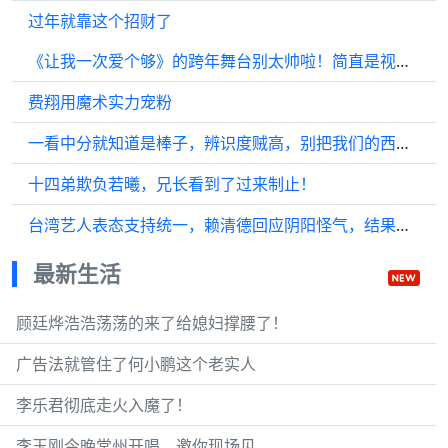
过年就靠这个招财了
《让我一次爱个够》的跨年舞台别太帅啦！简直是视觉和听觉的双重享受! 跨年
费翔用魔术实力宠粉
一看中分就知道是棒子，辨识度贼高，别把我们的西瓜吃涨价就好
十四弟欺负若曦，兄长看到了过来制止！
台湾艺人表态支持统一，赖清德回应阴阳怪气，结果反遭民意反噬
最新生活
顾廷烨浩浩荡荡的来了给媳妇撑腰了！
广告法就管住了何小鹏这个老实人
李乐君彻底走火入魔了！
李玉刚今晚常州开唱，邀你现场见