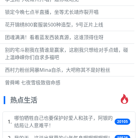
锁定今晚七点半直播，坐等尤长靖炸裂开唱
花开锦绣800套服装500种造型，9号正片上线
团魂满满！看着蓝发西装真源，这谁顶得住呀
别的宅斗剧我在猜谁是赢家，这剧我只想给对手点蜡，碰
上温峥嵘你们自求多福吧
西村力粉丝网暴Mina自杀，大吧称其不是好粉丝
曾舜晞 七夜雪极致宿命感
热点生活
哪怕牺牲自己也要保护好爱人和孩子，阿银的
20105
结局让人意难平！
我的天，这溢出屏幕的少年气息啊啊啊啊啊！
19528