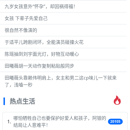
九岁女孩意外“怀孕”，却因祸得福！
女孩 下辈子先爱自己
很自然不像演的
于适平儿跨剧闭环，全能演员碰撞火花
陈瑶抽到刘宇面光灯，好物互动暖心
田曦薇胡一天动作复制粘贴般同步
田曦薇头靠赖伟明肩上，女主和男二这cp味儿一下就来
了，浅嗑一秒
热点生活
哪怕牺牲自己也要保护好爱人和孩子，阿银的
20105
结局让人意难平！