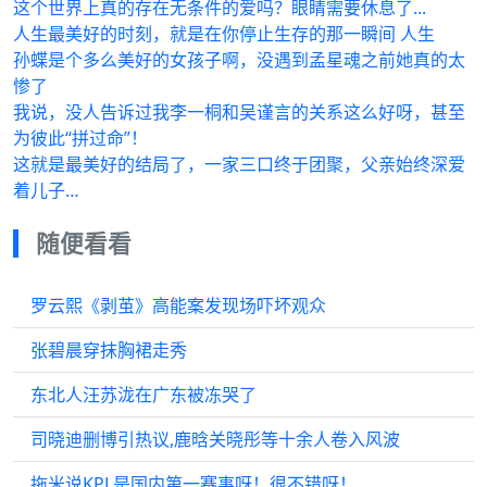
这个世界上真的存在无条件的爱吗？眼睛需要休息了...
人生最美好的时刻，就是在你停止生存的那一瞬间 人生
孙蝶是个多么美好的女孩子啊，没遇到孟星魂之前她真的太
惨了
我说，没人告诉过我李一桐和吴谨言的关系这么好呀，甚至
为彼此“拼过命”！
这就是最美好的结局了，一家三口终于团聚，父亲始终深爱
着儿子…
随便看看
罗云熙《剥茧》高能案发现场吓坏观众
张碧晨穿抹胸裙走秀
东北人汪苏泷在广东被冻哭了
司晓迪删博引热议,鹿晗关晓彤等十余人卷入风波
拖米说KPL是国内第一赛事呀！很不错呀！