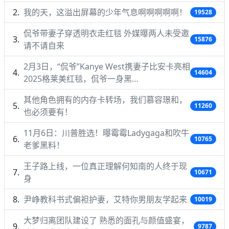
我的天，这溢出屏幕的少年气息啊啊啊啊啊！
19528
侃爷带妻子穿透明衣走红毯 外媒曝两人未受邀
15876
请不请自来
2月3日，“侃爷”Kanye West携妻子比安卡亮相
14604
2025格莱美红毯，侃爷一身黑…
其他角色拥有的内存卡转场，我们慕容璟和，
11260
也必须要有！
11月6日：川普胜选！曝霉霉Ladygaga和吹牛
10765
老爹黑料！
王子路上线，一位真正理解何知南的人终于现
10671
身
尹峥教科书式偏袒护妻，艾特你男朋友学起来
10019
大梦归离团队建设了 熟悉的面孔与颜值盛宴，
9787