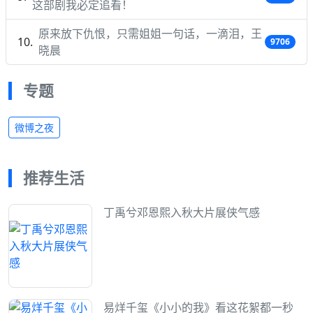
这部剧我必定追看！
原来放下仇恨，只需姐姐一句话，一滴泪，王
9706
晓晨
专题
微博之夜
推荐生活
丁禹兮邓恩熙入秋大片展侠气感
易烊千玺《小小的我》看这花絮都一秒