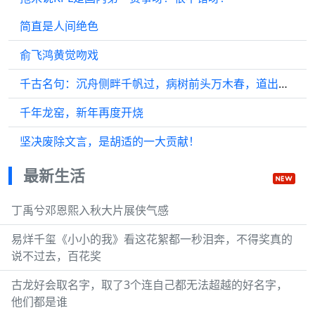
简直是人间绝色
俞飞鸿黄觉吻戏
千古名句：沉舟侧畔千帆过，病树前头万木春，道出了怎样的哲理？
千年龙窑，新年再度开烧
坚决废除文言，是胡适的一大贡献！
最新生活
丁禹兮邓恩熙入秋大片展侠气感
易烊千玺《小小的我》看这花絮都一秒泪奔，不得奖真的
说不过去，百花奖
古龙好会取名字，取了3个连自己都无法超越的好名字，
他们都是谁