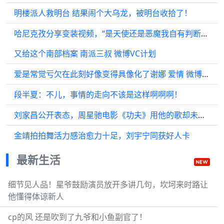
明楼派人救明台 结果闹个大乌龙，被明台收拾了！
哈尼克孜分享变装视频，“是天使还是恶魔我自有判断”！
又给这个南部档案 南派三叔 微博VC计划
爱是常觉亏欠在此刻好像变得具像化了谢娜 爱情 微博VC计划
段半夏：不儿，事情的走向不该是这样啊啊啊！
刘家昌公开表态，周星驰电影《功夫》用他的歌却未打招呼
金靖拍拍舞活力感治愈力十足，刘宇宁同获好人卡
最新生活
细节见人品！星爷鼓励演员放开多讲几句，坎坷来时路让
他懂得体谅新人
cp的风 还是吹到了九爷和小鱼副官了！