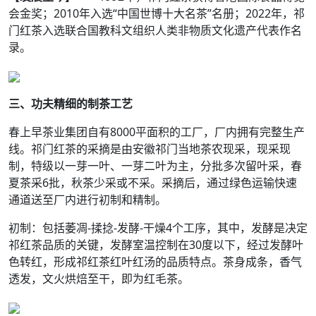
会金奖；2010年入选“中国世博十大名茶”名册；2022年，祁
门红茶入选联合国教科文组织人类非物质文化遗产代表作名
录。
三、功夫精细的制茶工艺
春上早茶业集团自有8000平面积的工厂，厂内拥有完整生产
线。祁门红茶的采摘是由安徽祁门当地茶农现采，现采现
制，特级以一芽一叶、一芽二叶为主，分批多次留叶采，春
夏茶采6批，秋茶少采或不采。采摘后，通过绿色运输快速
通道送至厂内进行初制和精制。
初制：包括萎凋-揉捻-发酵-干燥4个工序，其中，发酵是决定
祁红茶品质的关键，发酵室温控制在30度以下，经过发酵叶
色转红，形成祁红茶红叶红汤的品质特点。茶身成条，香气
透发，文火烘焙至干，即为红毛茶。