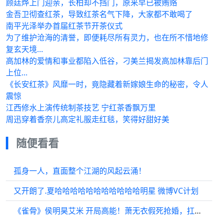
顾廷烨上门迎亲，长柏却不挡门，原来早已被贿赂
金吾卫彻查红茶，导致红茶名气下降，大家都不敢喝了
南平光泽举办首届红茶节开茶仪式
为了维护沧海的清誉，即便耗尽所有灵力，也在所不惜地修
复玄天境…
高加林的爱情和事业都陷入低谷，刁美兰揭发高加林靠后门
上位…
《长安红茶》风靡一时，竟隐藏着新嫁娘生命的秘密，令人
震惊
江西修水上演传统制茶技艺 宁红茶香飘万里
周迅穿着香奈儿高定礼服走红毯，笑得好甜好美
随便看看
孤身一人，直面整个江湖的风起云涌！
又开朗了.夏哈哈哈哈哈哈哈哈哈哈哈明星 微博VC计划
《雀骨》侯明昊艾米 开局高能！萧无衣假死抢婚，扛起新娘就走