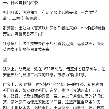
一、什么是祁门红茶
祁门红茶，简称祁红，有两个最出名的美称，一为“群芳
最”，二为“红茶皇后”。
群芳最：出处为《百茶联》原创作者在天的一句“祁红特绝群
芳最，清誉高香不二门”
红茶皇后：这个美誉是由于祁红香名远播，远销欧洲，深受
英国女王伊丽莎白喜爱得来。
狭义上，胡元龙一派在1875年前后，借鉴外省红茶制法，在
安徽省祁门县加工出来的红茶，被称为祁门红茶。
广义上，选用“槠叶种”茶树的产地制出来的红茶，都被称为
祁门红茶，如安徽省祁门、东至、贵池（今池州市）、石
台、黟县，以及江西的浮梁一带。春上早茶业集团的祁门红
茶，茶叶原产地便是安徽省祁门县，这些产区自然条件优
越，山地林木多，温暖湿润，土层深厚，雨量充、沛，云雾