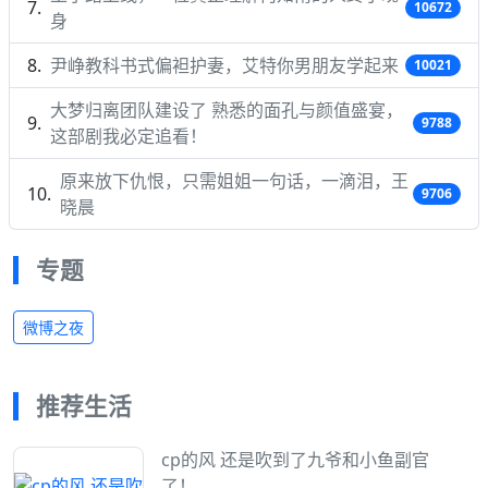
10672
身
尹峥教科书式偏袒护妻，艾特你男朋友学起来
10021
大梦归离团队建设了 熟悉的面孔与颜值盛宴，
9788
这部剧我必定追看！
原来放下仇恨，只需姐姐一句话，一滴泪，王
9706
晓晨
专题
微博之夜
推荐生活
cp的风 还是吹到了九爷和小鱼副官
了！