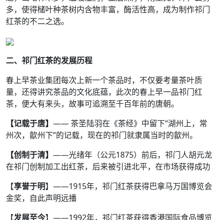
多，使得槠叶种茶树内含物丰富，酶活性高，成为制作祁门
红茶的不二之选。
二、祁门红茶的发展历程
春上早茶业集团每次上新一个茶品时，不仅要考量茶叶质
量，还得讲究茶品的文化底蕴，此次的春上早一品祁门红
茶，便大有来头，故事可追溯至千百年前的唐朝。
【记载于唐】
—— 茶圣陆羽在《茶经》中留下“湖州上，常
州次，歙州下”的记载，现在的祁门就隶属当时的歙州。
【创制于清】
——光绪年（公元1875）前后，祁门人胡元龙
在祁门创制加工出红茶，后来被引进北平，在市场获得成功
【
享誉于明
】——1915年，祁门红茶获得巴拿马万国博览会
金奖，自此声明远播
【
发展至今
】——1992年，祁门红茶获得香港国际食品博览