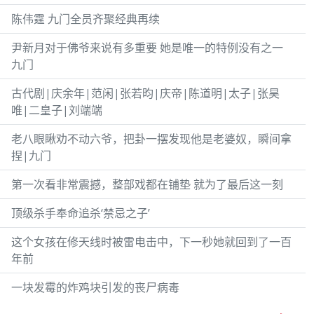
陈伟霆 九门全员齐聚经典再续
尹新月对于佛爷来说有多重要 她是唯一的特例没有之一
九门
古代剧|庆余年|范闲|张若昀|庆帝|陈道明|太子|张昊
唯|二皇子|刘端端
老八眼瞅劝不动六爷，把卦一摆发现他是老婆奴，瞬间拿
捏|九门
第一次看非常震撼，整部戏都在铺垫 就为了最后这一刻
顶级杀手奉命追杀‘禁忌之子’
这个女孩在修天线时被雷电击中，下一秒她就回到了一百
年前
一块发霉的炸鸡块引发的丧尸病毒