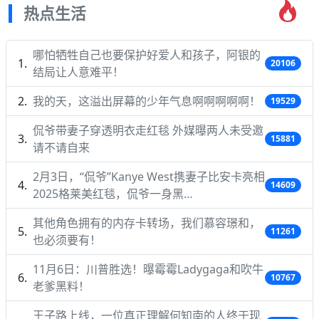
热点生活
哪怕牺牲自己也要保护好爱人和孩子，阿银的
20106
结局让人意难平！
我的天，这溢出屏幕的少年气息啊啊啊啊啊！
19529
侃爷带妻子穿透明衣走红毯 外媒曝两人未受邀
15881
请不请自来
2月3日，“侃爷”Kanye West携妻子比安卡亮相
14609
2025格莱美红毯，侃爷一身黑…
其他角色拥有的内存卡转场，我们慕容璟和，
11261
也必须要有！
11月6日：川普胜选！曝霉霉Ladygaga和吹牛
10767
老爹黑料！
王子路上线，一位真正理解何知南的人终于现