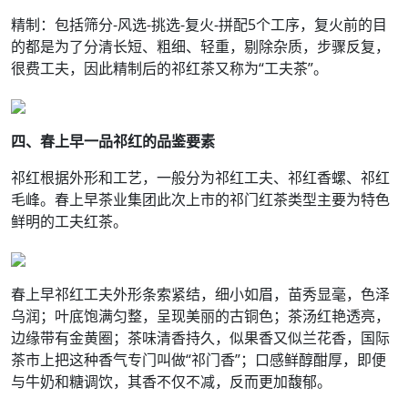
精制：包括筛分-风选-挑选-复火-拼配5个工序，复火前的目
的都是为了分清长短、粗细、轻重，剔除杂质，步骤反复，
很费工夫，因此精制后的祁红茶又称为“工夫茶”。
四、春上早一品祁红的品鉴要素
祁红根据外形和工艺，一般分为祁红工夫、祁红香螺、祁红
毛峰。春上早茶业集团此次上市的祁门红茶类型主要为特色
鲜明的工夫红茶。
春上早祁红工夫外形条索紧结，细小如眉，苗秀显毫，色泽
乌润；叶底饱满匀整，呈现美丽的古铜色；茶汤红艳透亮，
边缘带有金黄圈；茶味清香持久，似果香又似兰花香，国际
茶市上把这种香气专门叫做“祁门香”；口感鲜醇酣厚，即便
与牛奶和糖调饮，其香不仅不减，反而更加馥郁。