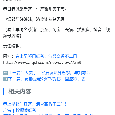
春日春风采新茶，生产徽州天下夸。
屯绿祁红好姊妹，浓妆淡抹总无瑕。
【春上早同名茶铺：京东、淘宝、天猫、拼多多、抖音、视
频号店铺】
责任编辑：
网址：
春上早祁门红茶：清誉高香不二门！
https://www.alqsh.com/news/view/7359
⬅️上一篇：
太美了！谷爱凌现身巴黎，与刘亦菲
➡️下一篇：
贾静雯老公KTV受伤，回应称：去
相关内容
春上早祁门红茶：清誉高香不二门！
广告 | 柠檬菊红茶