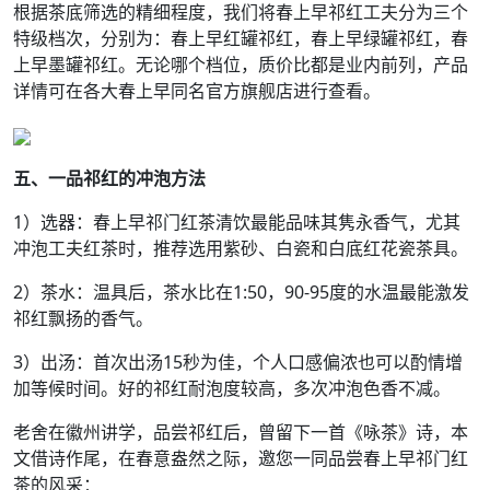
根据茶底筛选的精细程度，我们将春上早祁红工夫分为三个
特级档次，分别为：春上早红罐祁红，春上早绿罐祁红，春
上早墨罐祁红。无论哪个档位，质价比都是业内前列，产品
详情可在各大春上早同名官方旗舰店进行查看。
五、一品祁红的冲泡方法
1）选器：春上早祁门红茶清饮最能品味其隽永香气，尤其
冲泡工夫红茶时，推荐选用紫砂、白瓷和白底红花瓷茶具。
2）茶水：温具后，茶水比在1:50，90-95度的水温最能激发
祁红飘扬的香气。
3）出汤：首次出汤15秒为佳，个人口感偏浓也可以酌情增
加等候时间。好的祁红耐泡度较高，多次冲泡色香不减。
老舍在徽州讲学，品尝祁红后，曾留下一首《咏茶》诗，本
文借诗作尾，在春意盎然之际，邀您一同品尝春上早祁门红
茶的风采：