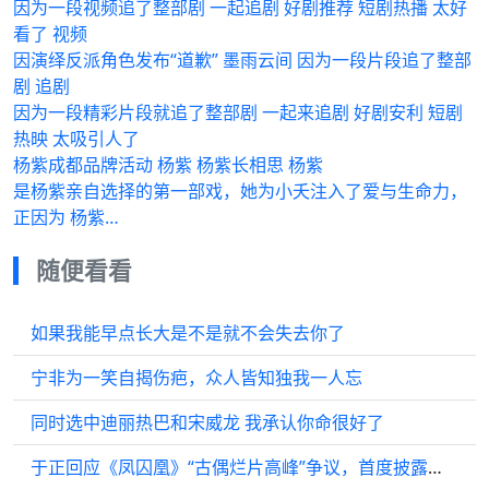
因为一段视频追了整部剧 一起追剧 好剧推荐 短剧热播 太好
看了 视频
因演绎反派角色发布“道歉” 墨雨云间 因为一段片段追了整部
剧 追剧
因为一段精彩片段就追了整部剧 一起来追剧 好剧安利 短剧
热映 太吸引人了
杨紫成都品牌活动 杨紫 杨紫长相思 杨紫
是杨紫亲自选择的第一部戏，她为小夭注入了爱与生命力，
正因为 杨紫…
随便看看
如果我能早点长大是不是就不会失去你了
宁非为一笑自揭伤疤，众人皆知独我一人忘
同时选中迪丽热巴和宋威龙 我承认你命很好了
于正回应《凤囚凰》“古偶烂片高峰”争议，首度披露换角内幕：开机前一个月资方临时换人，与关晓彤无关