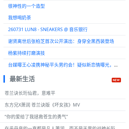
很神性的一个造型
我想喝奶茶
260731 LUN8 - SNEAKERS @ 音乐银行
谢贤离世后张柏芝首次公开演出：身穿全黑西装登场
杨紫持续打磨演技
台媒曝王心凌携神秘平头男约会！疑似新恋情曝光，经纪人火速回应
最新生活
苍兰诀长珩仙君，意难平
东方兄X萧润 苍兰诀版《坏女孩》MV
“你的爱给了我拯救苍生的勇气”
在乎丹音的一直都是凡人萧润，而不是天界的战神长珩