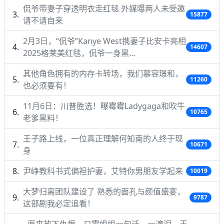
侃爷带妻子穿透明衣走红毯 外媒曝两人未受邀
15877
请不请自来
2月3日，“侃爷”Kanye West携妻子比安卡亮相
14607
2025格莱美红毯，侃爷一身黑…
其他角色拥有的内存卡转场，我们慕容璟和，
11260
也必须要有！
11月6日：川普胜选！曝霉霉Ladygaga和吹牛
10765
老爹黑料！
王子路上线，一位真正理解何知南的人终于现
10671
身
尹峥教科书式偏袒护妻，艾特你男朋友学起来
10019
大梦归离团队建设了 熟悉的面孔与颜值盛宴，
9787
这部剧我必定追看！
原来放下仇恨，只需姐姐一句话，一滴泪，王