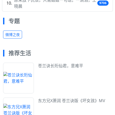
9706
晓晨
专题
微博之夜
推荐生活
苍兰诀长珩仙君，意难平
东方兄X萧润 苍兰诀版《坏女孩》MV