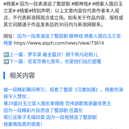
#杨紫# 因为一段表演追了整部剧 #眼神戏# #杨紫入围白玉
兰奖# #杨紫#特别声明：以上文章内容仅代表作者本人观
点，不代表新浪网观点或立场。如有关于作品内容、版权或
其它问题请于作品发表后的30日内与新浪网联系。
网址：
因为一段表演追了整部剧 眼神戏 杨紫入围白玉兰奖
杨紫
https://www.alqsh.com/news/view/73614
⬅️上一篇：
梦华录 最全盘点！顾千帆与赵盼儿
➡️下一篇：
官宣恋情七周年，也是他们灿烂甜蜜
相关内容
被一段精彩瞬间牵引，探索了整部《沉香如屑》，杨紫的演
绎令人赞叹…
第29届白玉兰奖入围名单揭晓 范伟胡歌角逐最佳男主
因为一段精彩片段而追了整部剧 任嘉伦
哥仨这辈子无缘四菜 因为一段视频追了整部剧
杨紫情商真的很高！