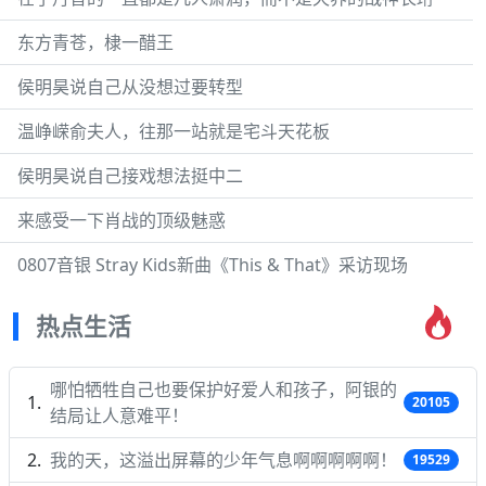
东方青苍，棣一醋王
侯明昊说自己从没想过要转型
温峥嵘俞夫人，往那一站就是宅斗天花板
侯明昊说自己接戏想法挺中二
来感受一下肖战的顶级魅惑
0807音银 Stray Kids新曲《This & That》采访现场
热点生活
哪怕牺牲自己也要保护好爱人和孩子，阿银的
20105
结局让人意难平！
我的天，这溢出屏幕的少年气息啊啊啊啊啊！
19529