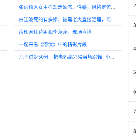
张雨绮大女主样却走幼态、性感，风格定位被指不符
白江波死的有多惨，被黑老大直接活埋，可惜了一代枭雄
痘印网红花姐和李莎莎，现场直播
一起来看《潜伏》中的精彩片段！
个资格
儿子进步50分，把老妈高兴得当场跳舞_ 小欢喜