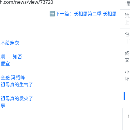
sh.com/news/view/73720
“
➡️下一篇：
长相思第二季 长相思
锦
上
包
｜
兰不给穿衣
佟
啊……知否
又
兰便宜
小
全感 冯绍峰
坏
，祖母真的生气了
，祖母真的发火了
之事