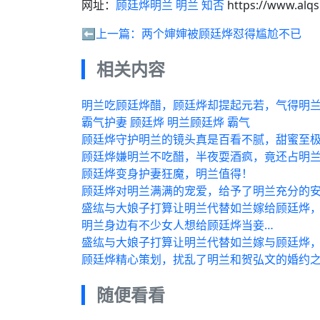
网址：
顾廷烨明兰 明兰 知否
https://www.alq
⬅️上一篇：
两个婶婶被顾廷烨怼得尴尬不已
相关内容
明兰吃顾廷烨醋，顾廷烨却提起元若，气得明
霸气护妻 顾廷烨 明兰顾廷烨 霸气
顾廷烨守护明兰的镜头真是百看不腻，甜蜜至极
顾廷烨嫌明兰不吃醋，半夜耍酒疯，竟还占明
顾廷烨变身护妻狂魔，明兰值得！
顾廷烨对明兰满满的宠爱，给予了明兰充分的安
盛纮与大娘子打算让明兰代替如兰嫁给顾廷烨
明兰身边有不少女人想给顾廷烨当妾…
盛纮与大娘子打算让明兰代替如兰嫁与顾廷烨
顾廷烨精心策划，扰乱了明兰和贺弘文的婚约
随便看看