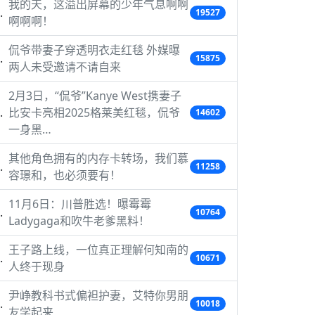
我的天，这溢出屏幕的少年气息啊啊
19527
啊啊啊！
侃爷带妻子穿透明衣走红毯 外媒曝
15875
两人未受邀请不请自来
2月3日，“侃爷”Kanye West携妻子
比安卡亮相2025格莱美红毯，侃爷
14602
一身黑…
其他角色拥有的内存卡转场，我们慕
11258
容璟和，也必须要有！
11月6日：川普胜选！曝霉霉
10764
Ladygaga和吹牛老爹黑料！
王子路上线，一位真正理解何知南的
10671
人终于现身
尹峥教科书式偏袒护妻，艾特你男朋
10018
友学起来