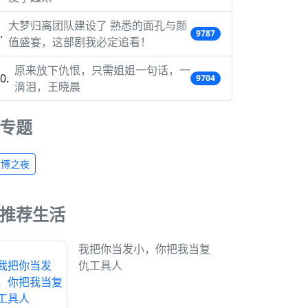
大梦归离团队建设了 熟悉的面孔与颜
9787
值盛宴，这部剧我必定追看！
原来放下仇恨，只需姐姐一句话，一
9704
滴泪，王晓晨
专题
微博之夜
推荐生活
我把你当发小，你把我当复
仇工具人