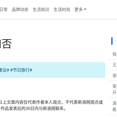
日常
品牌动态
生活知识
生活时尚
更多
知否
我
王
议# #节日旅行#
谁
害
开
声明：以上文章内容仅代表作者本人观点，不代表新浪网观点或
演
作品发表后的30日内与新浪网联系。
着