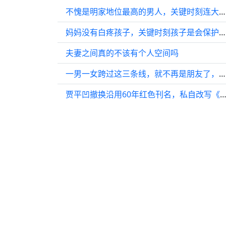
不愧是明家地位最高的男人，关键时刻连大姐都能拿捏 胡歌 王凯 刘敏涛
妈妈没有白疼孩子，关键时刻孩子是会保护妈妈的 鹅滴神片 微博VC计划
夫妻之间真的不该有个人空间吗
一男一女跨过这三条线，就不再是朋友了，心里默认是情人了
贾平凹撤换沿用60年红色刊名，私自改写《延河》封面，汤家凤炮轰：你没有这