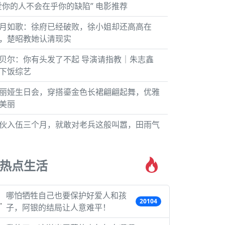
爱你的人不会在乎你的缺陷” 电影推荐
月如歌：徐府已经破败，徐小姐却还高高在
，楚昭教她认清现实
贝尔：你有头发了不起 导演请指教｜朱志鑫
下饭综艺
丽娅生日会，穿搭鎏金色长裙翩翩起舞，优雅
美丽
伙入伍三个月，就敢对老兵这般叫嚣，田雨气
热点生活
哪怕牺牲自己也要保护好爱人和孩
20104
子，阿银的结局让人意难平！