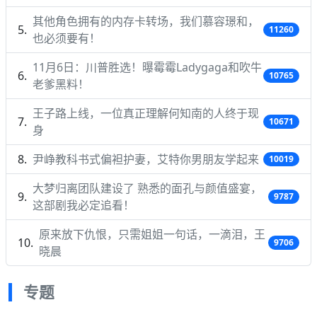
其他角色拥有的内存卡转场，我们慕容璟和，
11260
也必须要有！
11月6日：川普胜选！曝霉霉Ladygaga和吹牛
10765
老爹黑料！
王子路上线，一位真正理解何知南的人终于现
10671
身
尹峥教科书式偏袒护妻，艾特你男朋友学起来
10019
大梦归离团队建设了 熟悉的面孔与颜值盛宴，
9787
这部剧我必定追看！
原来放下仇恨，只需姐姐一句话，一滴泪，王
9706
晓晨
专题