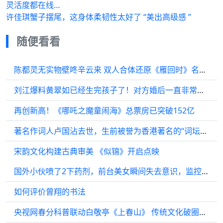
灵活度都在线…
许佳琪蟹子摆尾，这身体柔韧性太好了 “美出高级感 ”
随便看看
陈都灵无实物壁咚辛云来 双人合体还原《雁回时》名场面
刘江爆料黄翠如已经生完孩子了！对方婚后一直非常想要小孩
再创新高！《哪吒之魔童闹海》总票房已突破152亿
著名作词人卢国沾去世，生前被誉为香港著名的“词坛三宗匠”
宋韵文化构建古典审美 《似锦》开启点映
国外小伙喷了2下药剂，前台美女瞬间失去意识，监控画面曝光全程 ！
如何评价曾翔的书法
央视网春分科普联动白敬亭《上春山》 传统文化破圈引热议