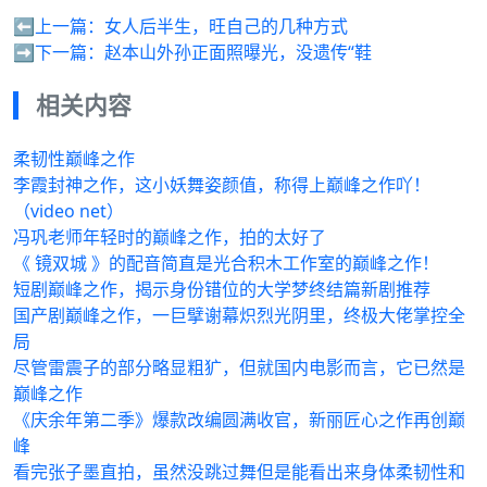
⬅️上一篇：
女人后半生，旺自己的几种方式
➡️下一篇：
赵本山外孙正面照曝光，没遗传“鞋
相关内容
柔韧性巅峰之作
李霞封神之作，这小妖舞姿颜值，称得上巅峰之作吖！
（video net）
冯巩老师年轻时的巅峰之作，拍的太好了
《 镜双城 》的配音简直是光合积木工作室的巅峰之作！
短剧巅峰之作，揭示身份错位的大学梦终结篇新剧推荐
国产剧巅峰之作，一巨擘谢幕炽烈光阴里，终极大佬掌控全
局
尽管雷震子的部分略显粗犷，但就国内电影而言，它已然是
巅峰之作
《庆余年第二季》爆款改编圆满收官，新丽匠心之作再创巅
峰
看完张子墨直拍，虽然没跳过舞但是能看出来身体柔韧性和