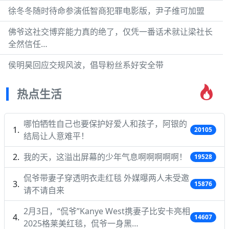
徐冬冬随时待命参演低智商犯罪电影版，尹子维可加盟
佛爷这社交博弈能力真的绝了，仅凭一番话术就让梁社长
全然信任…
侯明昊回应交规风波，倡导粉丝系好安全带
热点生活
哪怕牺牲自己也要保护好爱人和孩子，阿银的
20105
结局让人意难平！
我的天，这溢出屏幕的少年气息啊啊啊啊啊！
19528
侃爷带妻子穿透明衣走红毯 外媒曝两人未受邀
15876
请不请自来
2月3日，“侃爷”Kanye West携妻子比安卡亮相
14607
2025格莱美红毯，侃爷一身黑…