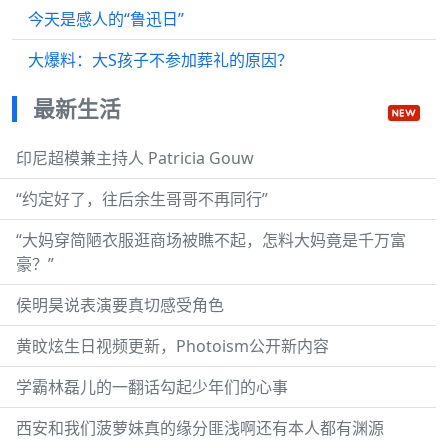
今天是感人的“鲁迅日”
大爆料：大S孩子不参加葬礼的原因？
最新生活
印尼超模兼主持人 Patricia Gouw
“约定好了，往后余生哥哥不再同行”
“大妈穿简陋衣服逛商场被瞧不起，怎料大妈竟是千万富
豪？”
侯明昊说表演要真切感受角色
黄旼炫生日视频更新，Photoism公开新内容
学霸林磊儿的一翻话勾起少年们的心事
西安和我们菠萝妹真的缘分匪浅啊还有本人都有渊源