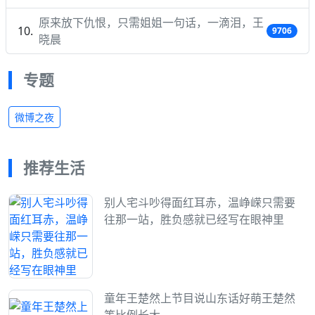
原来放下仇恨，只需姐姐一句话，一滴泪，王
9706
晓晨
专题
微博之夜
推荐生活
别人宅斗吵得面红耳赤，温峥嵘只需要
往那一站，胜负感就已经写在眼神里
童年王楚然上节目说山东话好萌王楚然
等比例长大