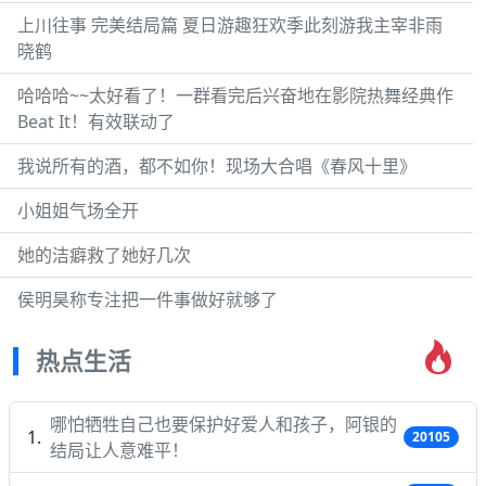
上川往事 完美结局篇 夏日游趣狂欢季此刻游我主宰非雨
晓鹤
哈哈哈~~太好看了！一群看完后兴奋地在影院热舞经典作
Beat It！有效联动了
我说所有的酒，都不如你！现场大合唱《春风十里》
小姐姐气场全开
她的洁癖救了她好几次
侯明昊称专注把一件事做好就够了
热点生活
哪怕牺牲自己也要保护好爱人和孩子，阿银的
20105
结局让人意难平！