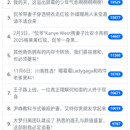
我的天，这溢出屏幕的少年气息啊啊啊啊啊！
19529
侃爷带妻子穿透明衣走红毯 外媒曝两人未受邀
15877
请不请自来
2月3日，“侃爷”Kanye West携妻子比安卡亮相
14607
2025格莱美红毯，侃爷一身黑…
其他角色拥有的内存卡转场，我们慕容璟和，
11260
也必须要有！
11月6日：川普胜选！曝霉霉Ladygaga和吹牛
10765
老爹黑料！
王子路上线，一位真正理解何知南的人终于现
10671
身
尹峥教科书式偏袒护妻，艾特你男朋友学起来
10019
大梦归离团队建设了 熟悉的面孔与颜值盛宴，
9787
这部剧我必定追看！