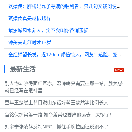
甄嬛传：胖橘是九子夺嫡的胜利者，只几句交谈间便有了计
甄嬛传真是越扒越有
紫禁城风水养人，定不会叫你香消玉损
钟美美走红时才13岁
全红婵留长发，近170cm颜值惊人，网友：这脸，变化好大...
最新生活
别人宅斗吵得面红耳赤，温峥嵘只需要往那一站，胜负感
就已经写在眼神里
童年王楚然上节目说山东话好萌王楚然等比例长大
宫铭保护弟弟一路 如今弟弟也要离他远去，太惨了！
刘宇宁张凌赫反制NPC，抓住手腕拉回还说跑不了