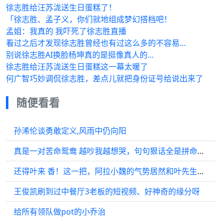
徐志胜给汪苏泷送生日蛋糕了！
「徐志胜、孟子义，你们就地组成梦幻搭档吧！
孟姐：我真的 我吓死了徐志胜直播
看过之后才发现徐志胜曾经也有过这么多的不容易…
别说徐志胜AI换脸杨坤真的是挺像真人的…
徐志胜给汪苏泷送生日蛋糕这一幕太暖了
何广智巧妙调侃徐志胜，差点儿就把身份证号给说出来了
随便看看
孙浠伦谈勇敢定义,风雨中仍向阳
真是一对苦命鸳鸯 越吵我越想哭，句句狠话全是拼命护对方的爱意
还得叶来 香！这一把，阿拉小魏的气势居然和叶先生旗鼓相当
王俊凯刷到过中餐厅3老板的短视频、好神奇的缘分呀
给所有领队做pot的小乔治