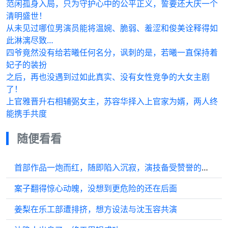
范闲孤身入局，只为守护心中的公平正义，誓要还大庆一个
清明盛世！
从未见过哪位男演员能将温婉、脆弱、羞涩和俊美诠释得如
此淋漓尽致…
四爷竟然没有给若曦任何名分，讽刺的是，若曦一直保持着
妃子的装扮
之后，再也没遇到过如此真实、没有女性竞争的大女主剧
了！
上官雅晋升右相辅弼女主，苏容华择入上官家为婿，两人终
能携手共度
随便看看
首部作品一炮而红，随即陷入沉寂，演技备受赞誉的陈瑶经历了太多辛酸，丞磊
案子翻得惊心动魄，没想到更危险的还在后面
姜梨在乐工部遭排挤，想方设法与沈玉容共演