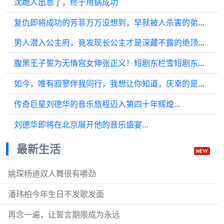
沈跪人出息了，终于甩锅成功
复仇即将成功的芳菲万万没想到，早就被人杀害的弟弟竟然还活着
男人潜入公主府，竟发现长公主才是深藏不露的绝顶高手
腹黑王子誓为无情宫女伸张正义！短剧东栏雪短剧东栏雪
如今，唯有寂寥伴我同行，我想让你知道，庆幸的是，你的青春岁月…
传奇巨星刘德华的音乐旅程迈入第四十年辉煌…
刘德华即将在北京展开他的音乐盛宴…
最新生活
姚琛杨迪双人舞很有嚼劲
潘玮柏今年生日不发歌发面
再念一遍，让誓言期限成为永远