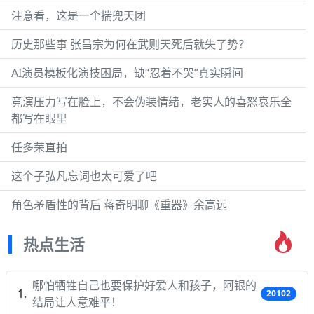
注意看，这是一个揣兜天团
历史那些事 张昌宗为何在武则天死后就失了势？
AI演员模板化演技困局，缺“忍着不哭”真实瞬间
竞演压力写在脸上，不会伪装情绪，老实人的喜怒哀乐全
都写在眼里
任多荣直拍
这个子弘凡忘词也太可爱了吧
角色矛盾性的背后 蒋奇明聊《重器》余高远
热点生活
哪怕牺牲自己也要保护好爱人和孩子，阿银的
20102
结局让人意难平！