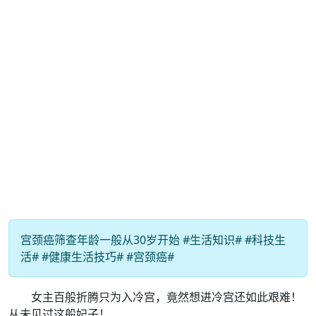
宫颈癌筛查年龄一般从30岁开始 #生活知识# #科技生
活# #健康生活技巧# #宫颈癌#
女主百般折腾只为入冷宫，竟然想进冷宫还如此艰难！
从未见过这般妃子！