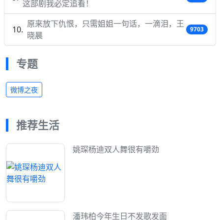
这部剧我必定追看！
原来放下仇恨，只需姐姐一句话，一滴泪，王
9703
晓晨
专题
微博之夜
推荐生活
姚琛杨迪双人舞很有嚼劲
潘玮柏今年生日不发歌发面