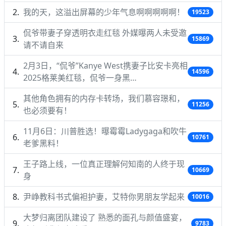
我的天，这溢出屏幕的少年气息啊啊啊啊啊！
19523
侃爷带妻子穿透明衣走红毯 外媒曝两人未受邀
15869
请不请自来
2月3日，“侃爷”Kanye West携妻子比安卡亮相
14596
2025格莱美红毯，侃爷一身黑…
其他角色拥有的内存卡转场，我们慕容璟和，
11256
也必须要有！
11月6日：川普胜选！曝霉霉Ladygaga和吹牛
10761
老爹黑料！
王子路上线，一位真正理解何知南的人终于现
10669
身
尹峥教科书式偏袒护妻，艾特你男朋友学起来
10016
大梦归离团队建设了 熟悉的面孔与颜值盛宴，
9783