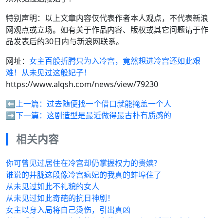
特别声明：以上文章内容仅代表作者本人观点，不代表新浪
网观点或立场。如有关于作品内容、版权或其它问题请于作
品发表后的30日内与新浪网联系。
网址：
女主百般折腾只为入冷宫，竟然想进冷宫还如此艰
难！从未见过这般妃子！
https://www.alqsh.com/news/view/79230
⬅️上一篇：
过去随便找一个借口就能掩盖一个人
➡️下一篇：
这剧造型是最近做得最古朴有质感的
相关内容
你可曾见过居住在冷宫却仍掌握权力的贵嫔?
谁说的井胧这段像冷宫疯妃的我真的蚌埠住了
从未见过如此不礼貌的女人
从未见过如此奇葩的抗日神剧！
女主以身入局将自己烫伤，引出真凶