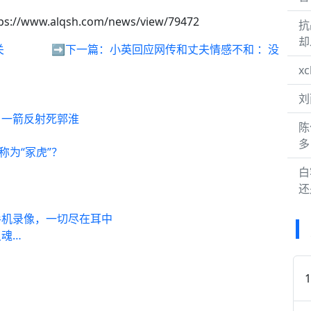
ps://www.alqsh.com/news/view/79472
抗
却
关
➡️下一篇：
小英回应网传和丈夫情感不和 ：没
x
刘
，一箭反射死郭淮
陈
多
称为“冢虎”？
白
还
手机录像，一切尽在耳中
灵魂…