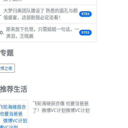
大梦归离团队建设了 熟悉的面孔与颜
9783
值盛宴，这部剧我必定追看！
原来放下仇恨，只需姐姐一句话，一
9703
滴泪，王晓晨
专题
微博之夜
推荐生活
飞轮海继辰亦儒 也要当爸爸
了！微博VC计划微博VC计划