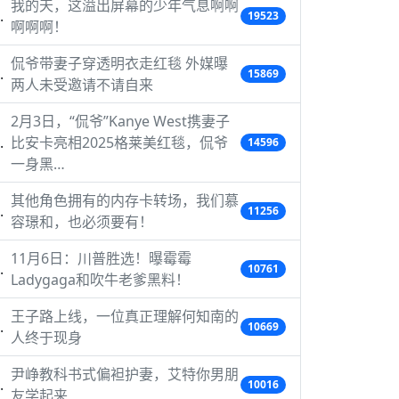
我的天，这溢出屏幕的少年气息啊啊
19523
啊啊啊！
侃爷带妻子穿透明衣走红毯 外媒曝
15869
两人未受邀请不请自来
2月3日，“侃爷”Kanye West携妻子
比安卡亮相2025格莱美红毯，侃爷
14596
一身黑…
其他角色拥有的内存卡转场，我们慕
11256
容璟和，也必须要有！
11月6日：川普胜选！曝霉霉
10761
Ladygaga和吹牛老爹黑料！
王子路上线，一位真正理解何知南的
10669
人终于现身
尹峥教科书式偏袒护妻，艾特你男朋
10016
友学起来