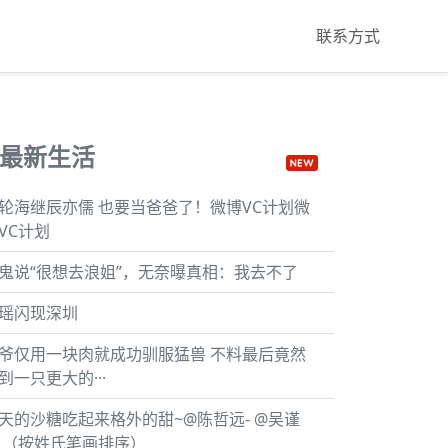
联系方式
最新生活
轮海继辰亦儒 也要当爸爸了！微博VC计划微
VC计划
鬼说“很想去浪姐”，无奈曝真相：我去不了
瑶闪现深圳
爷仅用一块肉就成功驯服猛兽 不料最后竟然
到一只更大的···
天的沙糖吃起来格外的甜~@陈哲远- @吴谨
 （按姓氏笔画排序）