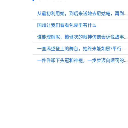
从最初利用她，到后来送她去尼姑庵，再到为她寻一门好亲事…
国超让我们看看包裹里有什么
谁能理解呢，檀健次的眼神仿佛会诉说故事，那绝望的目光简直难以言喻！
一直渴望登上的舞台，始终未能如愿?平行 沸腾校园 檀健次
一件件卸下头冠和神袍，一步步迈向惩罚的受刑台，即便劝阻也执意相爱…