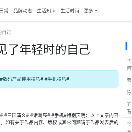
日常
品牌动态
生活知识
生活时尚
更多
的自己
见了年轻时的自己
飞
博
#数码产品使用技巧# #手机技巧#
鬼
陈
五
看
 #三国演义# #诸葛亮# #手机#特别声明：以上文章内容
场。如有关于作品内容、版权或其它问题请于作品发表后的
今
言