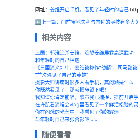
网址：
姜维开启手机，看见了年轻时的自己
htt
⬅️上一篇：
门前宝地失利与向佐的演技有多大
相关内容
三国：郭淮追杀姜维，没想姜维展露高深武功
和年轻时的自己相遇
《三国演义》中，姜维被称作“幼麟”，司马懿被
“首次遇见了自己的英雄”
摄影大师讲座时很多人看手机，真问题是什么
你既然看见了，那就把命留下吧！
我知道你肯定能唱，歌声我已捕捉，提前开启
在许凯看演唱会vlog里看见了一个鲜活松弛的
你在闪烁的光芒中，我看见了你的辉煌
与年轻时自己来张合影吧……
随便看看