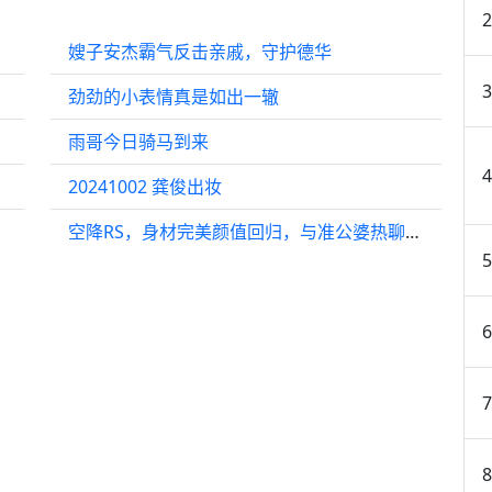
嫂子安杰霸气反击亲戚，守护德华
劲劲的小表情真是如出一辙
雨哥今日骑马到来
20241002 龚俊出妆
空降RS，身材完美颜值回归，与准公婆热聊融入豪门？