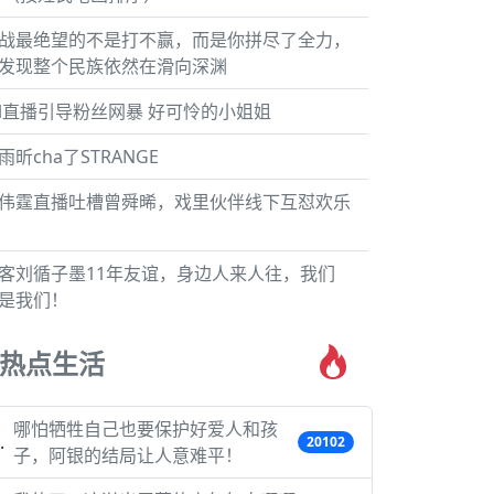
战最绝望的不是打不赢，而是你拼尽了全力，
发现整个民族依然在滑向深渊
cl直播引导粉丝网暴 好可怜的小姐姐
雨昕cha了STRANGE
伟霆直播吐槽曾舜晞，戏里伙伴线下互怼欢乐
客刘循子墨11年友谊，身边人来人往，我们
是我们！
热点生活
哪怕牺牲自己也要保护好爱人和孩
20102
子，阿银的结局让人意难平！