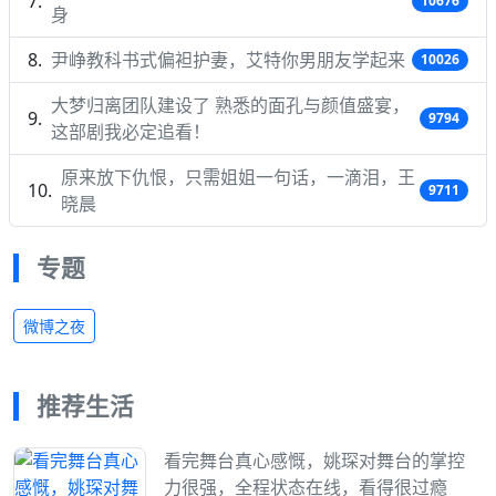
10676
身
尹峥教科书式偏袒护妻，艾特你男朋友学起来
10026
大梦归离团队建设了 熟悉的面孔与颜值盛宴，
9794
这部剧我必定追看！
原来放下仇恨，只需姐姐一句话，一滴泪，王
9711
晓晨
专题
微博之夜
推荐生活
看完舞台真心感慨，姚琛对舞台的掌控
力很强，全程状态在线，看得很过瘾