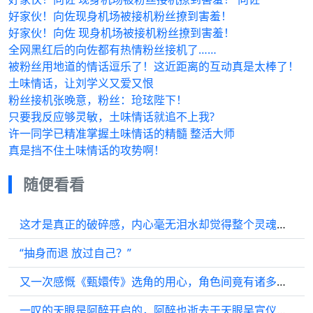
好家伙！向佐现身机场被接机粉丝撩到害羞！
好家伙！向佐 现身机场被接机粉丝撩到害羞！
全网黑红后的向佐都有热情粉丝接机了……
被粉丝用地道的情话逗乐了！这近距离的互动真是太棒了！
土味情话，让刘学义又爱又恨
粉丝接机张晚意，粉丝：玱玹陛下！
只要我反应够灵敏，土味情话就追不上我?
许一同学已精准掌握土味情话的精髓 整活大师
真是挡不住土味情话的攻势啊！
随便看看
这才是真正的破碎感，内心毫无泪水却觉得整个灵魂已经支离破碎
“抽身而退 放过自己？”
又一次感慨《甄嬛传》选角的用心，角色间竟有诸多相似之处
一叹的天眼是阿醉开启的，阿醉也逝去于天眼吴宣仪，这就是你所说的he吗