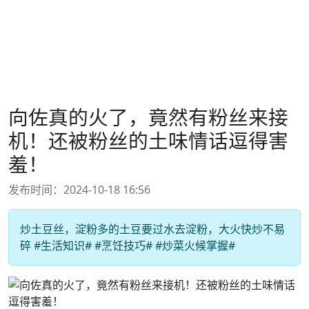
向佐真的火了，竟然有粉丝来接
机！还被粉丝的土味情话逗得害
羞！
发布时间：2024-10-18 16:56
炒土豆丝，淀粉多的土豆要过水去淀粉，大火快炒不易
碎 #生活知识# #烹饪技巧# #炒菜火候掌握#