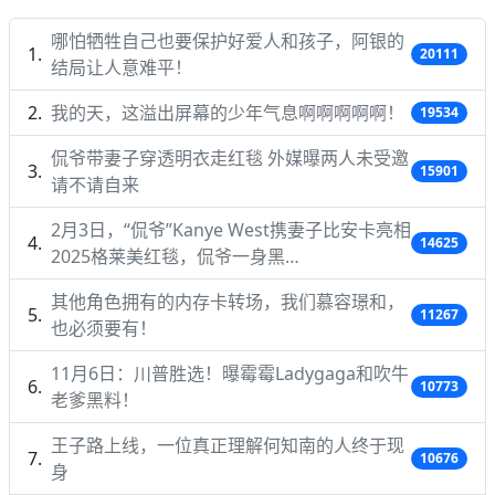
哪怕牺牲自己也要保护好爱人和孩子，阿银的
20111
结局让人意难平！
我的天，这溢出屏幕的少年气息啊啊啊啊啊！
19534
侃爷带妻子穿透明衣走红毯 外媒曝两人未受邀
15901
请不请自来
2月3日，“侃爷”Kanye West携妻子比安卡亮相
14625
2025格莱美红毯，侃爷一身黑…
其他角色拥有的内存卡转场，我们慕容璟和，
11267
也必须要有！
11月6日：川普胜选！曝霉霉Ladygaga和吹牛
10773
老爹黑料！
王子路上线，一位真正理解何知南的人终于现
10676
身