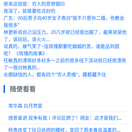
原来这就是：穷人的思想钢印
夜深了，就是要吃点好的
广东：00后男子向40岁女子表白“我不介意你二婚，你教会
我很多”
林更新说自己没压力，20几岁就已经很出圈了，最爽就是他
了，该玩玩，该火火…
说真的，被气笑了~连玫瑰都要吃婚姻的苦，谁能品到甜
呢？ 《玫瑰的故事》
任敏真的漂亮好多好多～之前的很多线下活动就已经很漂亮
了～我对她真的…
长期缺钱的人，都有四个“穷人思维”，藏都藏不住
随便看看
常华森 白月梵星
感恩奋进 双争有我丨评论区燃了！网友：这才是我们该追的星
杨羡改变了往日纨绔的模样，变回了原本善良温柔的样子，五娘真的是他的救赎啊