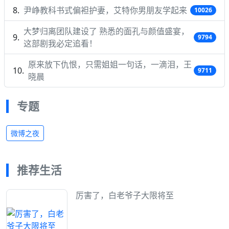
尹峥教科书式偏袒护妻，艾特你男朋友学起来
10026
大梦归离团队建设了 熟悉的面孔与颜值盛宴，
9794
这部剧我必定追看！
原来放下仇恨，只需姐姐一句话，一滴泪，王
9711
晓晨
专题
微博之夜
推荐生活
厉害了，白老爷子大限将至