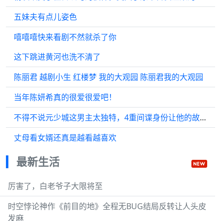
五妹夫有点儿姿色
嘻嘻嘻快来看剧不然就杀了你
这下跳进黄河也洗不清了
陈丽君 越剧小生 红楼梦 我的大观园 陈丽君我的大观园
当年陈妍希真的很爱很爱吧！
不得不说元少城这男主太独特，4重间谍身份让他的故事充满看点
丈母看女婿还真是越看越喜欢
最新生活
厉害了，白老爷子大限将至
时空悖论神作《前目的地》全程无BUG结局反转让人头皮
发麻