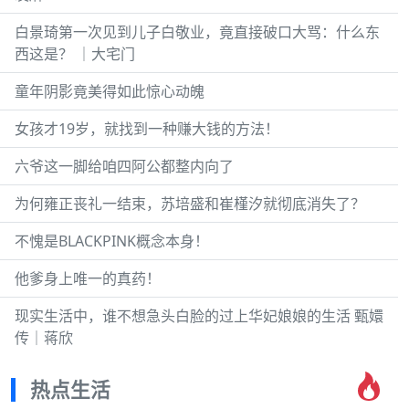
白景琦第一次见到儿子白敬业，竟直接破口大骂：什么东
西这是？ ｜大宅门
童年阴影竟美得如此惊心动魄
女孩才19岁，就找到一种赚大钱的方法！
六爷这一脚给咱四阿公都整内向了
为何雍正丧礼一结束，苏培盛和崔槿汐就彻底消失了？
不愧是BLACKPINK概念本身！
他爹身上唯一的真药！
现实生活中，谁不想急头白脸的过上华妃娘娘的生活 甄嬛
传｜蒋欣
热点生活