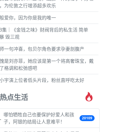
，为伦敦之行增添超多欢乐
般爱你，因为你是我的唯一
3集｜《金钱之味》财阀背后的私生活 简单
暴 毁三观
师一句冲喜，包贝尔角色要求孕妻剖腹产
愧是刘亦菲，她应该是第一个将高奢珠宝，戴
了格调和松弛感吧
小宇演上位者低头片段，粉丝直呼吃太好
热点生活
哪怕牺牲自己也要保护好爱人和孩
20109
子，阿银的结局让人意难平！