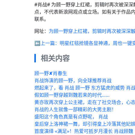
#肖战# 为顾一野穿上红裙，剪辑时再次被深深
点，不代表新浪网观点或立场。如有关于作品内
联系。
网址：
为顾一野穿上红裙，剪辑时再次被深深触
⬅️上一篇：
明星红毯抢镜各显神通，周也一键
相关内容
顾一野✘肖春生
肖战饰演的顾一野，向全球推荐肖战
燃起来了，看 肖战 顾一野 东方猛虎的威势 肖
假如顾一野穿越到魏若来的时代……
黄亦玫再次穿上公主裙，走在了社交场合，心态
肖战的人生就像一部精彩的大男主剧！
盛阳这个角色真是有点野呢， 肖战
皇后穿上洛神裙一舞，却引得皇上冷落其他妃
首度演绎 «满足»！热爱可抵岁月漫长 肖战顾魏