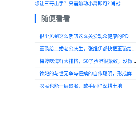
想让三哥出手？只需触动小舞即可? 肖战
随便看看
很少见到这么絮叨这么关爱观众健康的PD
董璇给二婚老公庆生，张维伊都快把董璇给啃了，实在是太夸张了
梅婷吃海鲜大排档，50了脸蛋很紧致，没做发型头顶稀疏发
德妃的与世无争与僖嫔的自作聪明，形成鲜明对比
农民也能一展歌喉，歌手同样深耕土地