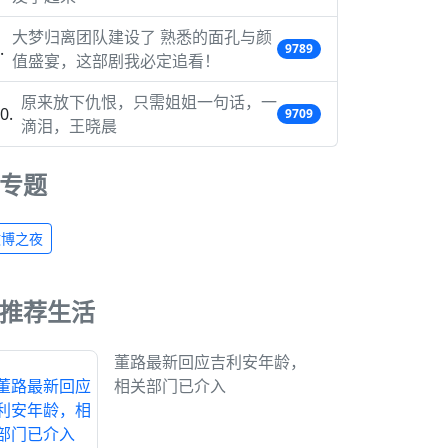
大梦归离团队建设了 熟悉的面孔与颜
9789
值盛宴，这部剧我必定追看！
原来放下仇恨，只需姐姐一句话，一
9709
滴泪，王晓晨
专题
微博之夜
推荐生活
董路最新回应吉利安年龄，
相关部门已介入