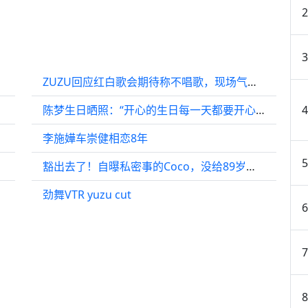
ZUZU回应红白歌会期待称不唱歌，现场气氛热烈
陈梦生日晒照：“开心的生日每一天都要开心哦 ​​​”
缝好宽
李施嬅车崇健相恋8年
豁出去了！自曝私密事的Coco，没给89岁的谢贤留一点体面
劲舞VTR yuzu cut