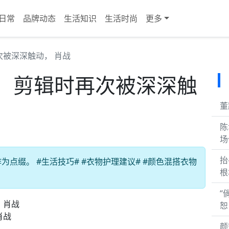
日常
品牌动态
生活知识
生活时尚
更多
被深深触动， 肖战
，剪辑时再次被深深触
董
陈
场
抬
点缀。 #生活技巧# #衣物护理建议# #颜色混搭衣物
根
“
恕
肖战
颜