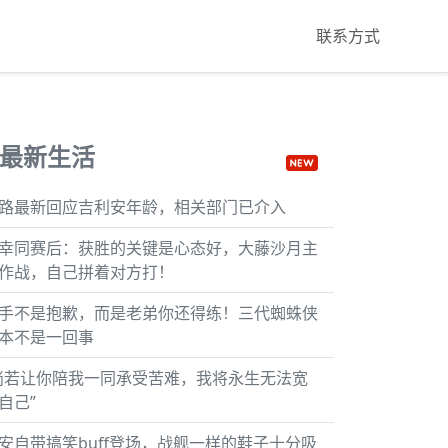
联系方式
最新生活
路最新回应吉利安年龄，相关部门已介入
幸同赛后：获胜的关键是心态好，大藤沙月主
作战，自己拼着对方打！
手不是抱歉，而是老弟你还得练！三代蜘蛛侠
本不是一回事
倘若让你陪我一同承受苦难，我将永生无法宽
自己”
安自带搞笑buff登场，战舰一样的鞋子十分吸