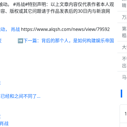
触动。 #肖战#特别声明：以上文章内容仅代表作者本人观
睛
容、版权或其它问题请于作品发表后的30日内与新浪网
万
第
动， 肖战
https://www.alqsh.com/news/view/79592
粗
变
➡️下一篇：
背后的那个人，是如何构建娱乐帝国
大
不
出
马
战
已经和之间不同了…
嫔
 肖战