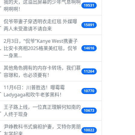
我的天，这溢出屏幕的少年气息啊啊
19531
啊啊啊！
侃爷带妻子穿透明衣走红毯 外媒曝
15891
两人未受邀请不请自来
2月3日，“侃爷”Kanye West携妻子
比安卡亮相2025格莱美红毯，侃爷
14616
一身黑…
其他角色拥有的内存卡转场，我们慕
11264
容璟和，也必须要有！
11月6日：川普胜选！曝霉霉
10770
Ladygaga和吹牛老爹黑料！
王子路上线，一位真正理解何知南的
10673
人终于现身
尹峥教科书式偏袒护妻，艾特你男朋
10022
友学起来