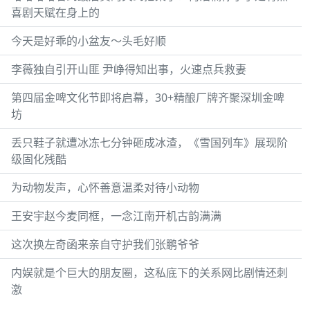
喜剧天赋在身上的
今天是好乖的小盆友～头毛好顺
李薇独自引开山匪 尹峥得知出事，火速点兵救妻
第四届金啤文化节即将启幕，30+精酿厂牌齐聚深圳金啤
坊
丢只鞋子就遭冰冻七分钟砸成冰渣，《雪国列车》展现阶
级固化残酷
为动物发声，心怀善意温柔对待小动物
王安宇赵今麦同框，一念江南开机古韵满满
这次换左奇函来亲自守护我们张鹏爷爷
内娱就是个巨大的朋友圈，这私底下的关系网比剧情还刺
激