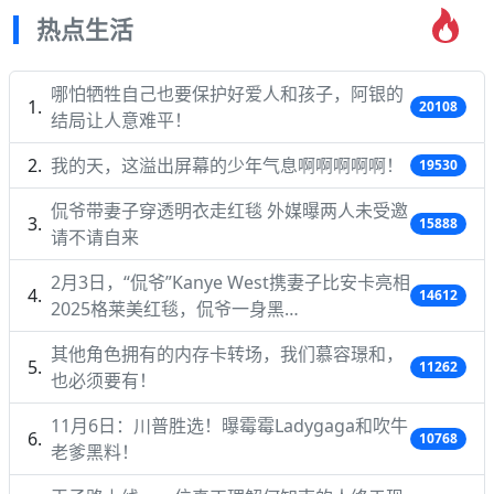
热点生活
哪怕牺牲自己也要保护好爱人和孩子，阿银的
20108
结局让人意难平！
我的天，这溢出屏幕的少年气息啊啊啊啊啊！
19530
侃爷带妻子穿透明衣走红毯 外媒曝两人未受邀
15888
请不请自来
2月3日，“侃爷”Kanye West携妻子比安卡亮相
14612
2025格莱美红毯，侃爷一身黑…
其他角色拥有的内存卡转场，我们慕容璟和，
11262
也必须要有！
11月6日：川普胜选！曝霉霉Ladygaga和吹牛
10768
老爹黑料！