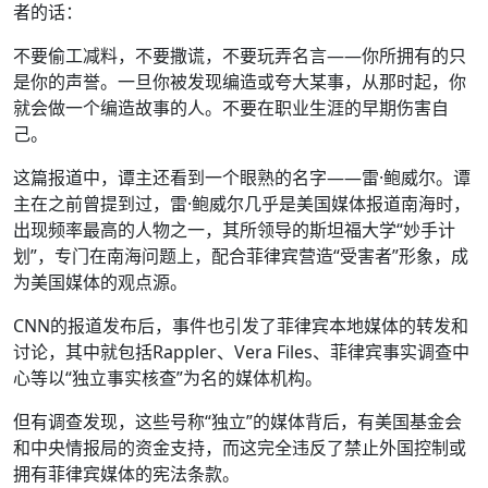
者的话：
不要偷工减料，不要撒谎，不要玩弄名言——你所拥有的只
是你的声誉。一旦你被发现编造或夸大某事，从那时起，你
就会做一个编造故事的人。不要在职业生涯的早期伤害自
己。
这篇报道中，谭主还看到一个眼熟的名字——雷·鲍威尔。谭
主在之前曾提到过，雷·鲍威尔几乎是美国媒体报道南海时，
出现频率最高的人物之一，其所领导的斯坦福大学“妙手计
划”，专门在南海问题上，配合菲律宾营造“受害者”形象，成
为美国媒体的观点源。
CNN的报道发布后，事件也引发了菲律宾本地媒体的转发和
讨论，其中就包括Rappler、Vera Files、菲律宾事实调查中
心等以“独立事实核查”为名的媒体机构。
但有调查发现，这些号称“独立”的媒体背后，有美国基金会
和中央情报局的资金支持，而这完全违反了禁止外国控制或
拥有菲律宾媒体的宪法条款。