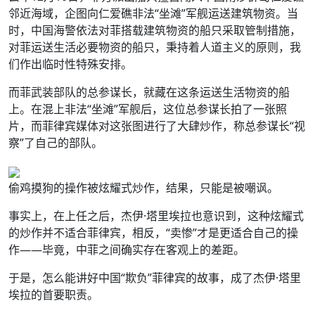
邻近海域，企图向仁爱礁非法“坐滩”军舰运送建筑物资。当
时，中国海警依法对菲搭载建筑物资的船只采取管制措施，
对菲运送生活必要物资的船只，秉持着人道主义的原则，我
们作出临时性特殊安排。
而菲武装部队的总参谋长，就藏在这条运送生活物资的船
上。在混上非法“坐滩”军舰后，这位总参谋长拍了一张照
片，而菲律宾媒体对这张图进行了大肆炒作，称总参谋长“视
察”了自己的部队。
偷鸡摸狗的操作被炫耀式炒作，结果，只能是被嘲讽。
事实上，在上任之后，杰伊·塔里埃拉也意识到，这种炫耀式
的炒作并不适合菲律宾，相反，“卖惨”才是更适合自己的操
作——毕竟，中菲之间确实存在客观上的差距。
于是，怎么能讲好中国“欺负”菲律宾的故事，成了杰伊·塔里
埃拉的首要职责。