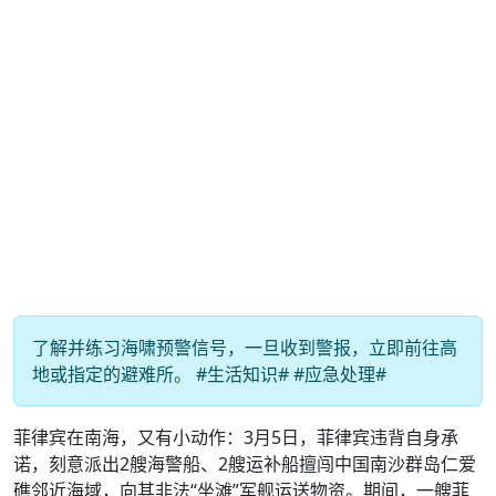
了解并练习海啸预警信号，一旦收到警报，立即前往高
地或指定的避难所。 #生活知识# #应急处理#
菲律宾在南海，又有小动作：3月5日，菲律宾违背自身承
诺，刻意派出2艘海警船、2艘运补船擅闯中国南沙群岛仁爱
礁邻近海域，向其非法“坐滩”军舰运送物资。期间，一艘菲