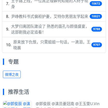
王子路上线，一位真正理解何知南的人终于现
10672
身
尹峥教科书式偏袒护妻，艾特你男朋友学起来
10021
大梦归离团队建设了 熟悉的面孔与颜值盛宴，
9788
这部剧我必定追看！
原来放下仇恨，只需姐姐一句话，一滴泪，王
9707
晓晨
专题
微博之夜
推荐生活
@郭俊辰 @演员姜冠南 @王玉雯U.Vin