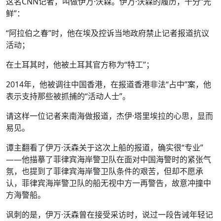
这名CNN记者，叫做伊万·沃森。伊万·沃森的履历，十分“光
鲜”：
“阿拉伯之春”时，他在埃及控诉当地政府禁止记者报道抗议
活动；
在土耳其时，他被土耳其官方称为“特工”；
2014年，他被调往中国香港，在报道香港非法“占中”案，他
表示支持那些被抓捕的“活动人士”。
请这样一位记者来南海做报道，杰伊·塔里埃拉的心思，显而
易见。
谭主翻看了伊万·沃森关于这次上船的报道，确实很“专业”
——他描摹了菲律宾海岸警卫队在面对中国海警时的紧张气
氛，也提到了菲律宾海岸警卫队条件的艰苦，但却不愿承
认，菲律宾海岸警卫队的船无视中方一再警告，故意冲撞中
方海警船。
讽刺的是，伊万·沃森曾在接受采访时，说过一段告诫年轻记