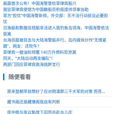
画面首次公布！中国海警登检菲律宾船只
我驻菲律宾使馆为中国籍船员积极提供领事协助
菲方“担忧”中国海警新规，外交部：无不法行动就没必要担
忧
日渔船和数艘巡视船非法进入我钓鱼岛领海，中国海警依法
驱离
台海巡艇被目击与大陆海警船并行，岛内媒体炒作“无惧紧
跟”，网友：还吹牛？
菲律宾一艘油轮倾覆 140万升燃料恐泄漏
同天，“大陆出动两支编队”！
两部门回应菲律宾南海挑衅言行
随便看看
原来楚朝早就想好了应对朔漠那三千大军的对策 而苍木寨只八百人，陈都灵
藏书阁还是藏情阁我自有判断
庞中皓与张云魁放下旧怨共赴台儿庄