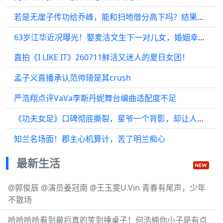
若是无崖子传功给乔峰，能和扫地僧分高下吗？结果都已注定
63岁江华近况曝光！娶麦洁文生下一对儿女，婚姻幸福成人生赢家
直拍《I LIKE IT》260711鲜活又迷人的夏日女团！
孟子义直播承认范帅琦是其crush
严浩翔点评VaVa李斯丹妮舞台编曲适配度不足
《功夫女足》口碑彻底撕裂，星爷一个背影，却让人直接泪目！
知兰名场面！郡主心机算计，苦了明兰痴心
最新生活
@郭俊辰 @演员姜冠南 @王玉雯U.Vin 青春有尾声，少年
不散场
哈哈哈哈看到最后真的笑到捶桌子！何浩楠你小子是有点